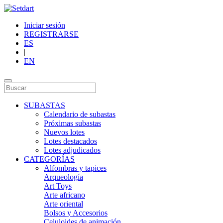
Iniciar sesión
REGISTRARSE
ES
|
EN
SUBASTAS
Calendario de subastas
Próximas subastas
Nuevos lotes
Lotes destacados
Lotes adjudicados
CATEGORÍAS
Alfombras y tapices
Arqueología
Art Toys
Arte africano
Arte oriental
Bolsos y Accesorios
Celuloides de animación