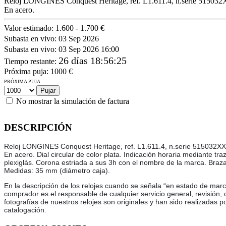
Reloj LONGINES Conquest Heritage, ref. L1.611.4, n.serie 51503
En acero.
Valor estimado:
1.600 - 1.700 €
Subasta en vivo:
03 Sep 2026
Subasta en vivo:
03 Sep 2026 16:00
26 días 18:56:25
Tiempo restante
:
Próxima puja:
1000
€
PRÓXIMA PUJA
No mostrar la simulación de factura
DESCRIPCIÓN
Reloj LONGINES Conquest Heritage, ref. L1.611.4, n.serie 515032XX
En acero. Dial circular de color plata. Indicación horaria mediante t
plexiglás. Corona estriada a sus 3h con el nombre de la marca. Braza
Medidas: 35 mm (diámetro caja).
En la descripción de los relojes cuando se señala “en estado de marc
comprador es el responsable de cualquier servicio general, revisión,
fotografías de nuestros relojes son originales y han sido realizadas p
catalogación.