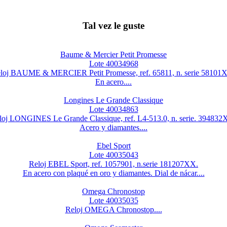
Tal vez le guste
Baume & Mercier Petit Promesse
Lote 40034968
loj BAUME & MERCIER Petit Promesse, ref. 65811, n. serie 58101
En acero....
Longines Le Grande Classique
Lote 40034863
loj LONGINES Le Grande Classique, ref. L4-513.0, n. serie. 394832
Acero y diamantes....
Ebel Sport
Lote 40035043
Reloj EBEL Sport, ref. 1057901, n.serie 181207XX.
En acero con plaqué en oro y diamantes. Dial de nácar....
Omega Chronostop
Lote 40035035
Reloj OMEGA Chronostop....