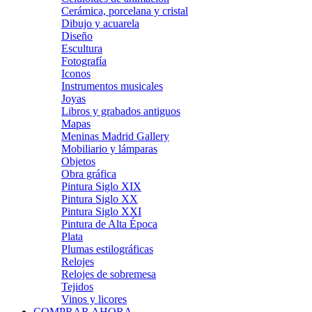
Cerámica, porcelana y cristal
Dibujo y acuarela
Diseño
Escultura
Fotografía
Iconos
Instrumentos musicales
Joyas
Libros y grabados antiguos
Mapas
Meninas Madrid Gallery
Mobiliario y lámparas
Objetos
Obra gráfica
Pintura Siglo XIX
Pintura Siglo XX
Pintura Siglo XXI
Pintura de Alta Época
Plata
Plumas estilográficas
Relojes
Relojes de sobremesa
Tejidos
Vinos y licores
COMPRAR AHORA