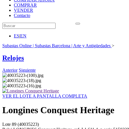
COMPRAR
VENDER
Contacto
ES
|
EN
Subastas Online | Subastas Barcelona | Arte y Antigüedades
>
Relojes
Anterior
Siguiente
VER EL LOTE A PANTALLA COMPLETA
Longines Conquest Heritage
Lote
89
(40035223)