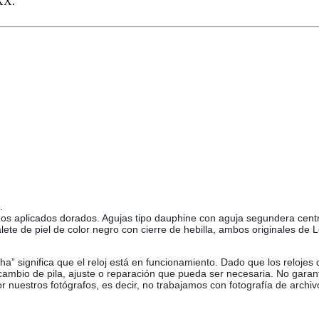
2XX.
.
razos aplicados dorados. Agujas tipo dauphine con aguja segundera centr
lete de piel de color negro con cierre de hebilla, ambos originales d
ha” significa que el reloj está en funcionamiento. Dado que los relojes
 cambio de pila, ajuste o reparación que pueda ser necesaria. No garan
or nuestros fotógrafos, es decir, no trabajamos con fotografía de archiv