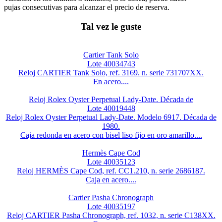
pujas consecutivas para alcanzar el precio de reserva.
Tal vez le guste
Cartier Tank Solo
Lote 40034743
Reloj CARTIER Tank Solo, ref. 3169. n. serie 731707XX.
En acero....
Reloj Rolex Oyster Perpetual Lady-Date. Década de
Lote 40019448
Reloj Rolex Oyster Perpetual Lady-Date. Modelo 6917. Década de
1980.
Caja redonda en acero con bisel liso fijo en oro amarillo....
Hermès Cape Cod
Lote 40035123
Reloj HERMÈS Cape Cod, ref. CC1.210, n. serie 2686187.
Caja en acero....
Cartier Pasha Chronograph
Lote 40035197
Reloj CARTIER Pasha Chronograph, ref. 1032, n. serie C138XX.