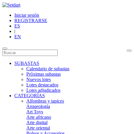
Iniciar sesión
REGISTRARSE
ES
|
EN
SUBASTAS
Calendario de subastas
Próximas subastas
Nuevos lotes
Lotes destacados
Lotes adjudicados
CATEGORÍAS
Alfombras y tapices
Arqueología
Art Toys
Arte africano
Arte digital
Arte oriental
Bolsos y Accesorios