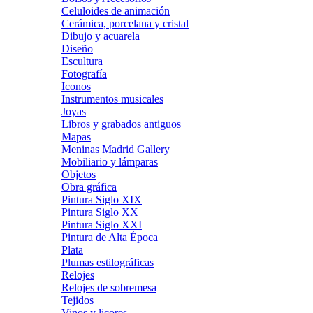
Celuloides de animación
Cerámica, porcelana y cristal
Dibujo y acuarela
Diseño
Escultura
Fotografía
Iconos
Instrumentos musicales
Joyas
Libros y grabados antiguos
Mapas
Meninas Madrid Gallery
Mobiliario y lámparas
Objetos
Obra gráfica
Pintura Siglo XIX
Pintura Siglo XX
Pintura Siglo XXI
Pintura de Alta Época
Plata
Plumas estilográficas
Relojes
Relojes de sobremesa
Tejidos
Vinos y licores