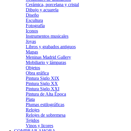
Cerámica, porcelana y cristal
Dibujo y acuarela
Diseño
Escultura
Fotografía
Iconos
Instrumentos musicales
Joyas
Libros y grabados antiguos
Mapas
Meninas Madrid Gallery
Mobiliario y lámparas
Objetos
Obra gráfica
Pintura Siglo XIX
Pintura Siglo XX
Pintura Siglo XXI
Pintura de Alta Época
Plata
Plumas estilográficas
Relojes
Relojes de sobremesa
Tejidos
Vinos y licores
COMPRAR AHORA