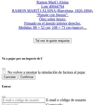
Ramon Martí i Alsina
Lote 40044794
RAMON MARTÍ I ALSINA (Barcelona, 1826-1894).
“Paisaje con figuras”.
Óleo sobre lienzo.
Firmado en el ángulo inferior derecho.
Medidas: 88 × 52 cm; 108 × 73 cm (marco)....
Va a pujar por un importe de
€
No volver a mostrar la simulación de factura al pujar.
Cancelar
Confirmar
Entrar
E-mail o código de usuario
Contraseña