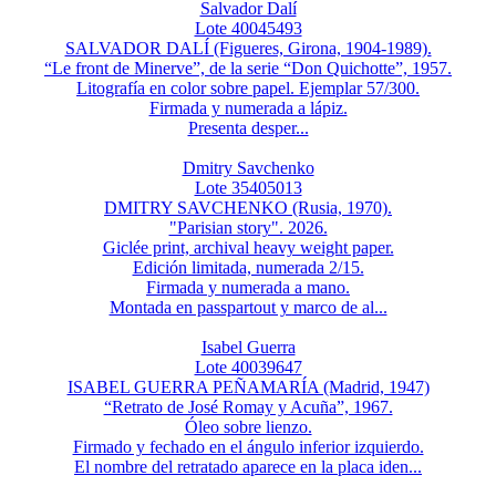
Salvador Dalí
Lote 40045493
SALVADOR DALÍ (Figueres, Girona, 1904-1989).
“Le front de Minerve”, de la serie “Don Quichotte”, 1957.
Litografía en color sobre papel. Ejemplar 57/300.
Firmada y numerada a lápiz.
Presenta desper...
Dmitry Savchenko
Lote 35405013
DMITRY SAVCHENKO (Rusia, 1970).
"Parisian story". 2026.
Giclée print, archival heavy weight paper.
Edición limitada, numerada 2/15.
Firmada y numerada a mano.
Montada en passpartout y marco de al...
Isabel Guerra
Lote 40039647
ISABEL GUERRA PEÑAMARÍA (Madrid, 1947)
“Retrato de José Romay y Acuña”, 1967.
Óleo sobre lienzo.
Firmado y fechado en el ángulo inferior izquierdo.
El nombre del retratado aparece en la placa iden...