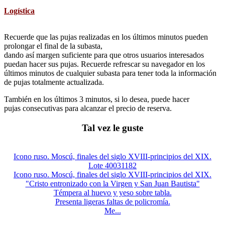
Logística
Recuerde que las pujas realizadas en los últimos minutos pueden
prolongar el final de la subasta,
dando así margen suficiente para que otros usuarios interesados
puedan hacer sus pujas. Recuerde refrescar su navegador en los
últimos minutos de cualquier subasta para tener toda la información
de pujas totalmente actualizada.
También en los últimos 3 minutos, si lo desea, puede hacer
pujas consecutivas para alcanzar el precio de reserva.
Tal vez le guste
Icono ruso. Moscú, finales del siglo XVIII-principios del XIX.
Lote 40031182
Icono ruso. Moscú, finales del siglo XVIII-principios del XIX.
"Cristo entronizado con la Virgen y San Juan Bautista"
Témpera al huevo y yeso sobre tabla.
Presenta ligeras faltas de policromía.
Me...