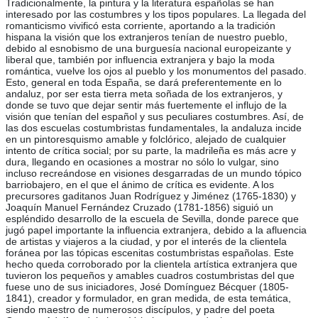
Tradicionalmente, la pintura y la literatura españolas se han
interesado por las costumbres y los tipos populares. La llegada del
romanticismo vivificó esta corriente, aportando a la tradición
hispana la visión que los extranjeros tenían de nuestro pueblo,
debido al esnobismo de una burguesía nacional europeizante y
liberal que, también por influencia extranjera y bajo la moda
romántica, vuelve los ojos al pueblo y los monumentos del pasado.
Esto, general en toda España, se dará preferentemente en lo
andaluz, por ser esta tierra meta soñada de los extranjeros, y
donde se tuvo que dejar sentir más fuertemente el influjo de la
visión que tenían del español y sus peculiares costumbres. Así, de
las dos escuelas costumbristas fundamentales, la andaluza incide
en un pintoresquismo amable y folclórico, alejado de cualquier
intento de crítica social; por su parte, la madrileña es más acre y
dura, llegando en ocasiones a mostrar no sólo lo vulgar, sino
incluso recreándose en visiones desgarradas de un mundo tópico
barriobajero, en el que el ánimo de crítica es evidente. A los
precursores gaditanos Juan Rodríguez y Jiménez (1765-1830) y
Joaquín Manuel Fernández Cruzado (1781-1856) siguió un
espléndido desarrollo de la escuela de Sevilla, donde parece que
jugó papel importante la influencia extranjera, debido a la afluencia
de artistas y viajeros a la ciudad, y por el interés de la clientela
foránea por las tópicas escenitas costumbristas españolas. Este
hecho queda corroborado por la clientela artística extranjera que
tuvieron los pequeños y amables cuadros costumbristas del que
fuese uno de sus iniciadores, José Domínguez Bécquer (1805-
1841), creador y formulador, en gran medida, de esta temática,
siendo maestro de numerosos discípulos, y padre del poeta