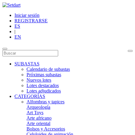
Iniciar sesión
REGISTRARSE
ES
|
EN
SUBASTAS
Calendario de subastas
Próximas subastas
Nuevos lotes
Lotes destacados
Lotes adjudicados
CATEGORÍAS
Alfombras y tapices
Arqueología
Art Toys
Arte africano
Arte oriental
Bolsos y Accesorios
Celuloides de animación