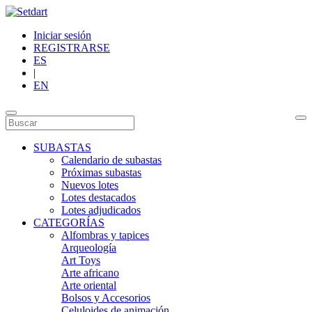
Iniciar sesión
REGISTRARSE
ES
|
EN
SUBASTAS
Calendario de subastas
Próximas subastas
Nuevos lotes
Lotes destacados
Lotes adjudicados
CATEGORÍAS
Alfombras y tapices
Arqueología
Art Toys
Arte africano
Arte oriental
Bolsos y Accesorios
Celuloides de animación