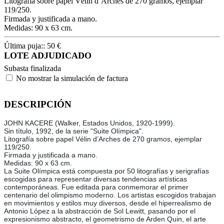
Litografía sobre papel Vélin d’Arches de 270 gramos, ejemplar
119/250.
Firmada y justificada a mano.
Medidas: 90 x 63 cm.
Última puja::
50
€
LOTE ADJUDICADO
Subasta finalizada
No mostrar la simulación de factura
DESCRIPCIÓN
JOHN KACERE (Walker, Estados Unidos, 1920-1999).
Sin título, 1992, de la serie "Suite Olímpica".
Litografía sobre papel Vélin d’Arches de 270 gramos, ejemplar
119/250.
Firmada y justificada a mano.
Medidas: 90 x 63 cm.
La Suite Olímpica está compuesta por 50 litografías y serigrafías
escogidas para representar diversas tendencias artísticas
contemporáneas. Fue editada para conmemorar el primer
centenario del olimpismo moderno. Los artistas escogidos trabajan
en movimientos y estilos muy diversos, desde el hiperrealismo de
Antonio López a la abstracción de Sol Lewitt, pasando por el
expresionismo abstracto, el geometrismo de Arden Quin, el arte