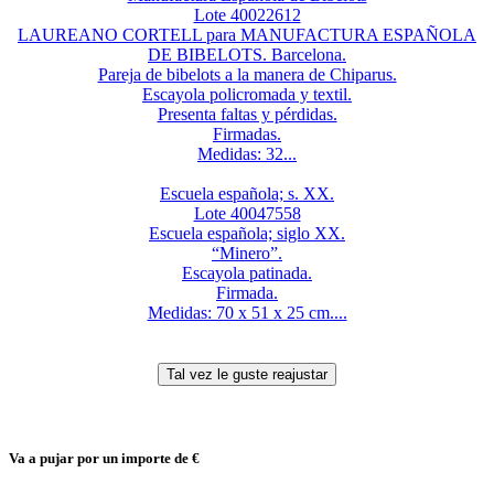
Lote 40022612
LAUREANO CORTELL para MANUFACTURA ESPAÑOLA
DE BIBELOTS. Barcelona.
Pareja de bibelots a la manera de Chiparus.
Escayola policromada y textil.
Presenta faltas y pérdidas.
Firmadas.
Medidas: 32...
Escuela española; s. XX.
Lote 40047558
Escuela española; siglo XX.
“Minero”.
Escayola patinada.
Firmada.
Medidas: 70 x 51 x 25 cm....
Va a pujar por un importe de
€