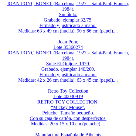
JOAN PONÇ BONET (Barcelona, 1927 – Saint-Paul, Francia,
1984).
Sin título.
Grabado, ejemplar 32/75.
Firmado y justificado a mano.
Medidas: 63 x 49 cm (huella); 90 x 66 cm (papel)....
Joan Ponç
Lote 35360274
JOAN PONÇ BONET (Barcelona, 1927 – Saint-Paul, Francia,
1984).
Suite El Quijote, 1979.
Grabado, ejemplar 140/200.
Firmado y justificado a mano.
Medidas: 42 x 26 cm (huella); 63 x 45 cm (papel)....
Retro Toy Collection
Lote 40030919
RETRO TOY COLLECTION.
“Mickey Mouse”.
Peluche. Tamaño pequeño.
Con su caja de cartón, con desperfectos.
Medidas: 20 x 15 x 10 cm (peluche)....
Manufactura Española de Bibelots