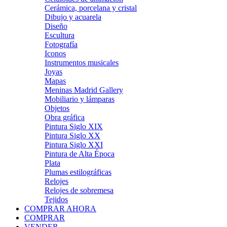
Cerámica, porcelana y cristal
Dibujo y acuarela
Diseño
Escultura
Fotografía
Iconos
Instrumentos musicales
Joyas
Mapas
Meninas Madrid Gallery
Mobiliario y lámparas
Objetos
Obra gráfica
Pintura Siglo XIX
Pintura Siglo XX
Pintura Siglo XXI
Pintura de Alta Época
Plata
Plumas estilográficas
Relojes
Relojes de sobremesa
Tejidos
COMPRAR AHORA
COMPRAR
VENDER