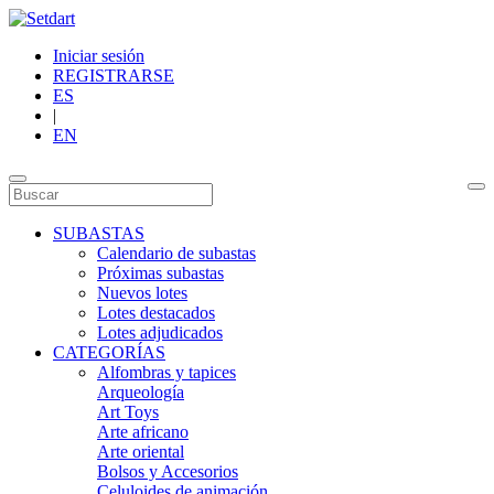
Iniciar sesión
REGISTRARSE
ES
|
EN
SUBASTAS
Calendario de subastas
Próximas subastas
Nuevos lotes
Lotes destacados
Lotes adjudicados
CATEGORÍAS
Alfombras y tapices
Arqueología
Art Toys
Arte africano
Arte oriental
Bolsos y Accesorios
Celuloides de animación