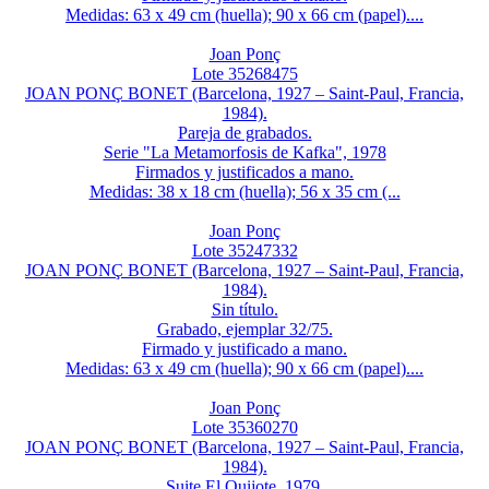
Medidas: 63 x 49 cm (huella); 90 x 66 cm (papel)....
Joan Ponç
Lote 35268475
JOAN PONÇ BONET (Barcelona, 1927 – Saint-Paul, Francia,
1984).
Pareja de grabados.
Serie "La Metamorfosis de Kafka", 1978
Firmados y justificados a mano.
Medidas: 38 x 18 cm (huella); 56 x 35 cm (...
Joan Ponç
Lote 35247332
JOAN PONÇ BONET (Barcelona, 1927 – Saint-Paul, Francia,
1984).
Sin título.
Grabado, ejemplar 32/75.
Firmado y justificado a mano.
Medidas: 63 x 49 cm (huella); 90 x 66 cm (papel)....
Joan Ponç
Lote 35360270
JOAN PONÇ BONET (Barcelona, 1927 – Saint-Paul, Francia,
1984).
Suite El Quijote, 1979.