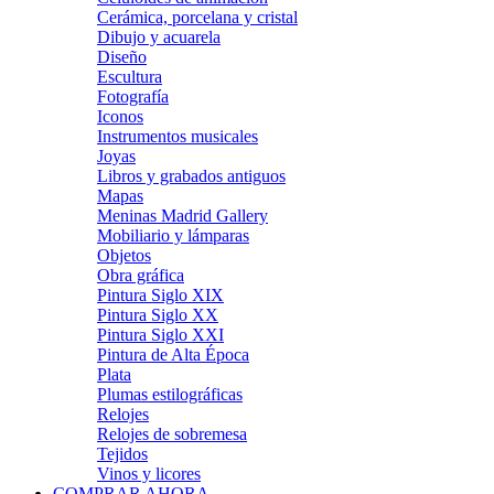
Cerámica, porcelana y cristal
Dibujo y acuarela
Diseño
Escultura
Fotografía
Iconos
Instrumentos musicales
Joyas
Libros y grabados antiguos
Mapas
Meninas Madrid Gallery
Mobiliario y lámparas
Objetos
Obra gráfica
Pintura Siglo XIX
Pintura Siglo XX
Pintura Siglo XXI
Pintura de Alta Época
Plata
Plumas estilográficas
Relojes
Relojes de sobremesa
Tejidos
Vinos y licores
COMPRAR AHORA