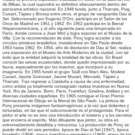
de Bilbao, la cual supondrá su definitivo afianzamiento dentro del
panorama artístico nacional. En 1948 funda, junto a Tharrats, Puig,
Cuixart, Tàpies y Brossa entre otros, el grupo de vanguardia Dau al
Set. Seleccionado por Eugenio D’Ors, participó en el Salón de los
Once de Madrid en 1951 y 1952. En 1952 participa en la Bienal
Hispanoamericana, y al año siguiente pasa una temporada en
París, donde conoce a Joan Miró y logra exponer en el Museo de la
Villa. Con la recomendación de éste, Ponç logra acceder a los
círculos artísticos brasileños, instalándose en São Paulo desde
1953 hasta 1962. En 1954, año de disolución de Dau al Set, realiza
una exposición en el Museo de Arte Moderno de la ciudad, con tal
éxito que la entidad adquirió la totalidad de las obras. En Brasil
conoció las selvas ecuatoriales, donde quedó impresionado por su
fauna, especialmente por los insectos, que incorporó a su
imaginería. En 1955 fundó el grupo Taüll con Marc Aleu, Modest
Cuixart, Jaume Guinovart, Jaume Muxart, Mercadé, Tàpies y
Tharrats. Tras regresar a Cataluña a causa de una enfermedad,
como artista ya totalmente consagrado realiza muestras en Nueva
York, Río de Janeiro, Bonn, París, Frankfurt, Ginebra, Antibes y en
diversas ciudades españolas. En 1965 consigue el Gran Premio
Internacional de Dibujo en la Bienal de São Paulo. La pintura de
Ponç presenta imágenes fantasmagóricas a la vez que dolientes y
torturadas, en las que el subconsciente es el protagonista. Para el
pintor el arte no es sino una introducción al misterio y a los secretos
que encierra el espíritu. Más dibujante que pintor, su obra es
extremadamente detallista y minuciosa. La producción de Ponç se
puede dividir en seis periodos: época de Dau al Set (1947), época
brasileña (1958), época metafísico-geométrica (1969), etapa de los