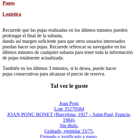
Pagos
Logística
Recuerde que las pujas realizadas en los últimos minutos pueden
prolongar el final de la subasta,
dando así margen suficiente para que otros usuarios interesados
puedan hacer sus pujas. Recuerde refrescar su navegador en los
últimos minutos de cualquier subasta para tener toda la información
de pujas totalmente actualizada.
También en los últimos 3 minutos, si lo desea, puede hacer
pujas consecutivas para alcanzar el precio de reserva.
Tal vez le guste
Joan Ponç
Lote 35279584
JOAN PONÇ BONET (Barcelona, 1927 – Saint-Paul, Francia,
1984).
Sin título.
Grabado, ejemplar 33/75.
Firmado y justificado a mano.