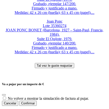
Grabado, ejemplar 147/200.
Firmado y justificado a mano.
Medidas: 42 x 26 cm (huella); 63 x 45 cm (papel)....
Joan Ponç
Lote 35360274
JOAN PONÇ BONET (Barcelona, 1927 – Saint-Paul, Francia,
1984).
Suite El Quijote, 1979.
Grabado, ejemplar 140/200.
Firmado y justificado a mano.
Medidas: 42 x 26 cm (huella); 63 x 45 cm (papel)....
Va a pujar por un importe de
€
No volver a mostrar la simulación de factura al pujar.
Cancelar
Confirmar