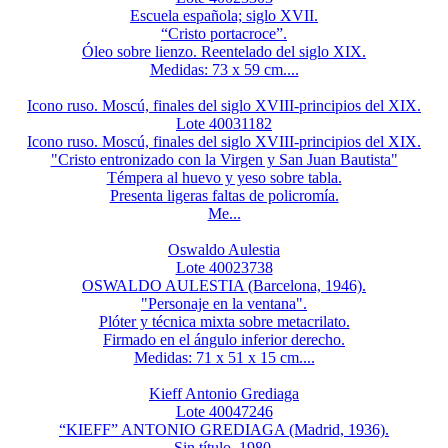
Escuela española; siglo XVII.
“Cristo portacroce”.
Óleo sobre lienzo. Reentelado del siglo XIX.
Medidas: 73 x 59 cm....
Icono ruso. Moscú, finales del siglo XVIII-principios del XIX.
Lote 40031182
Icono ruso. Moscú, finales del siglo XVIII-principios del XIX.
"Cristo entronizado con la Virgen y San Juan Bautista"
Témpera al huevo y yeso sobre tabla.
Presenta ligeras faltas de policromía.
Me...
Oswaldo Aulestia
Lote 40023738
OSWALDO AULESTIA (Barcelona, 1946).
"Personaje en la ventana".
Plóter y técnica mixta sobre metacrilato.
Firmado en el ángulo inferior derecho.
Medidas: 71 x 51 x 15 cm....
Kieff Antonio Grediaga
Lote 40047246
“KIEFF” ANTONIO GREDIAGA (Madrid, 1936).
Sin título, 1980.