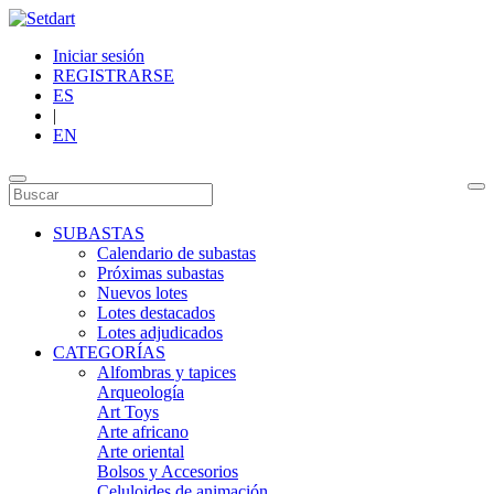
Iniciar sesión
REGISTRARSE
ES
|
EN
SUBASTAS
Calendario de subastas
Próximas subastas
Nuevos lotes
Lotes destacados
Lotes adjudicados
CATEGORÍAS
Alfombras y tapices
Arqueología
Art Toys
Arte africano
Arte oriental
Bolsos y Accesorios
Celuloides de animación