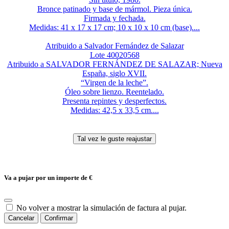
Bronce patinado y base de mármol. Pieza única.
Firmada y fechada.
Medidas: 41 x 17 x 17 cm; 10 x 10 x 10 cm (base)....
Atribuido a Salvador Fernández de Salazar
Lote 40020568
Atribuido a SALVADOR FERNÁNDEZ DE SALAZAR; Nueva
España, siglo XVII.
“Virgen de la leche”.
Óleo sobre lienzo. Reentelado.
Presenta repintes y desperfectos.
Medidas: 42,5 x 33,5 cm....
Va a pujar por un importe de
€
No volver a mostrar la simulación de factura al pujar.
Cancelar
Confirmar