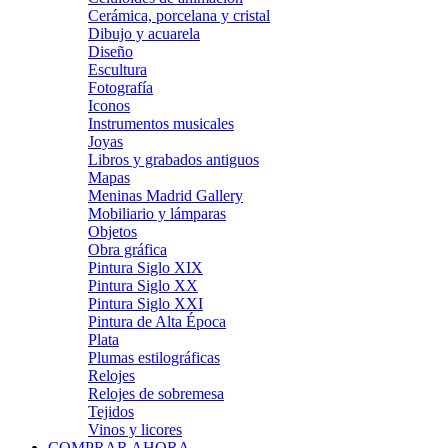
Cerámica, porcelana y cristal
Dibujo y acuarela
Diseño
Escultura
Fotografía
Iconos
Instrumentos musicales
Joyas
Libros y grabados antiguos
Mapas
Meninas Madrid Gallery
Mobiliario y lámparas
Objetos
Obra gráfica
Pintura Siglo XIX
Pintura Siglo XX
Pintura Siglo XXI
Pintura de Alta Época
Plata
Plumas estilográficas
Relojes
Relojes de sobremesa
Tejidos
Vinos y licores
COMPRAR AHORA