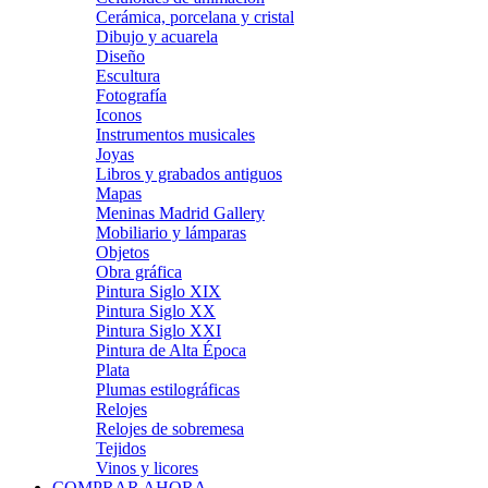
Cerámica, porcelana y cristal
Dibujo y acuarela
Diseño
Escultura
Fotografía
Iconos
Instrumentos musicales
Joyas
Libros y grabados antiguos
Mapas
Meninas Madrid Gallery
Mobiliario y lámparas
Objetos
Obra gráfica
Pintura Siglo XIX
Pintura Siglo XX
Pintura Siglo XXI
Pintura de Alta Época
Plata
Plumas estilográficas
Relojes
Relojes de sobremesa
Tejidos
Vinos y licores
COMPRAR AHORA