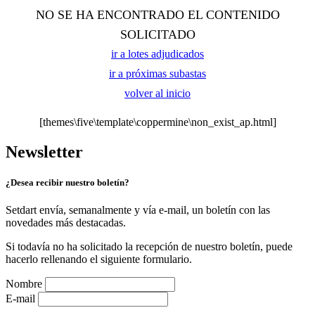
NO SE HA ENCONTRADO EL CONTENIDO
SOLICITADO
ir a lotes adjudicados
ir a próximas subastas
volver al inicio
[themes\five\template\coppermine\non_exist_ap.html]
Newsletter
¿Desea recibir nuestro boletín?
Setdart envía, semanalmente y vía e-mail, un boletín con las
novedades más destacadas.
Si todavía no ha solicitado la recepción de nuestro boletín, puede
hacerlo rellenando el siguiente formulario.
Nombre
E-mail