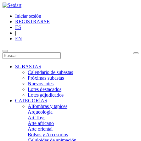
Iniciar sesión
REGISTRARSE
ES
|
EN
SUBASTAS
Calendario de subastas
Próximas subastas
Nuevos lotes
Lotes destacados
Lotes adjudicados
CATEGORÍAS
Alfombras y tapices
Arqueología
Art Toys
Arte africano
Arte oriental
Bolsos y Accesorios
Celuloides de animación