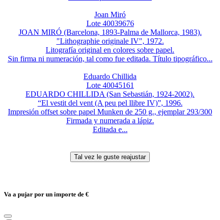
Joan Miró
Lote 40039676
JOAN MIRÓ (Barcelona, 1893-Palma de Mallorca, 1983).
"Lithographie originale IV", 1972.
Litografía original en colores sobre papel.
Sin firma ni numeración, tal como fue editada. Título tipográfico...
Eduardo Chillida
Lote 40045161
EDUARDO CHILLIDA (San Sebastián, 1924-2002).
“El vestit del vent (A peu pel llibre IV)”, 1996.
Impresión offset sobre papel Munken de 250 g., ejemplar 293/300
Firmada y numerada a lápiz.
Editada e...
Va a pujar por un importe de
€