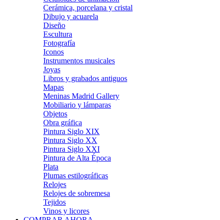
Cerámica, porcelana y cristal
Dibujo y acuarela
Diseño
Escultura
Fotografía
Iconos
Instrumentos musicales
Joyas
Libros y grabados antiguos
Mapas
Meninas Madrid Gallery
Mobiliario y lámparas
Objetos
Obra gráfica
Pintura Siglo XIX
Pintura Siglo XX
Pintura Siglo XXI
Pintura de Alta Época
Plata
Plumas estilográficas
Relojes
Relojes de sobremesa
Tejidos
Vinos y licores
COMPRAR AHORA