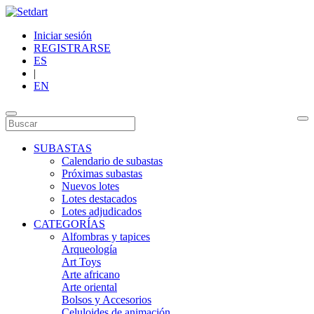
Iniciar sesión
REGISTRARSE
ES
|
EN
SUBASTAS
Calendario de subastas
Próximas subastas
Nuevos lotes
Lotes destacados
Lotes adjudicados
CATEGORÍAS
Alfombras y tapices
Arqueología
Art Toys
Arte africano
Arte oriental
Bolsos y Accesorios
Celuloides de animación