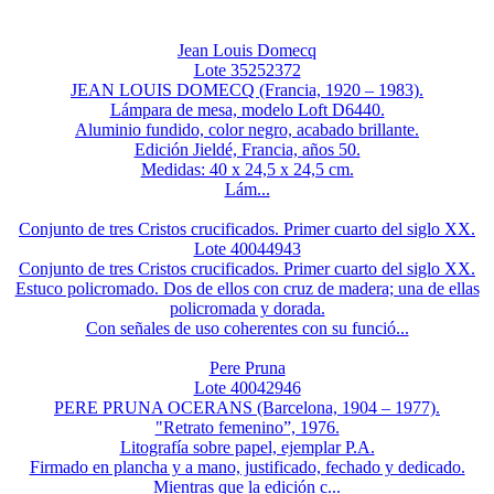
Jean Louis Domecq
Lote 35252372
JEAN LOUIS DOMECQ (Francia, 1920 – 1983).
Lámpara de mesa, modelo Loft D6440.
Aluminio fundido, color negro, acabado brillante.
Edición Jieldé, Francia, años 50.
Medidas: 40 x 24,5 x 24,5 cm.
Lám...
Conjunto de tres Cristos crucificados. Primer cuarto del siglo XX.
Lote 40044943
Conjunto de tres Cristos crucificados. Primer cuarto del siglo XX.
Estuco policromado. Dos de ellos con cruz de madera; una de ellas
policromada y dorada.
Con señales de uso coherentes con su funció...
Pere Pruna
Lote 40042946
PERE PRUNA OCERANS (Barcelona, 1904 – 1977).
"Retrato femenino”, 1976.
Litografía sobre papel, ejemplar P.A.
Firmado en plancha y a mano, justificado, fechado y dedicado.
Mientras que la edición c...