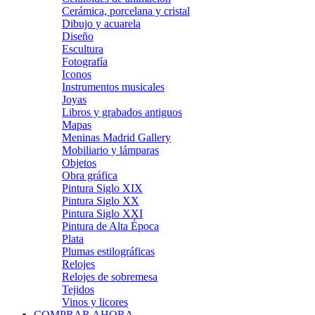
Cerámica, porcelana y cristal
Dibujo y acuarela
Diseño
Escultura
Fotografía
Iconos
Instrumentos musicales
Joyas
Libros y grabados antiguos
Mapas
Meninas Madrid Gallery
Mobiliario y lámparas
Objetos
Obra gráfica
Pintura Siglo XIX
Pintura Siglo XX
Pintura Siglo XXI
Pintura de Alta Época
Plata
Plumas estilográficas
Relojes
Relojes de sobremesa
Tejidos
Vinos y licores
COMPRAR AHORA