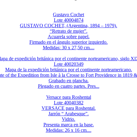
Gustavo Cochet
Lote 40004874
GUSTAVO COCHET, (Argentina, 1894 – 1979).
“Retrato de mujer”.
Acuarela sobre papel.
Firmado en el ángulo superior izquierdo.
Medidas: 30 x 27,50 cm....
apa de expedición británica por el continente norteamericano, siglo XI
Lote 40020349
Mapa de la expedición británica por el continente norteamericano.
te of the Expedition from Isle à la Crosse to Fort Providence in 1819 &
Grabado en plancha.
Plegado en cuatro partes. Pres...
Versace para Roshental
Lote 40040382
VERSACE para Roshental.
Jarrón “ Arabesque”.
Vidrio.
Presenta marca en la base.
Medidas: 26 x 16 cm....