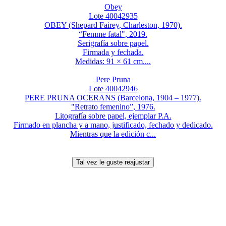
Obey
Lote 40042935
OBEY (Shepard Fairey, Charleston, 1970).
“Femme fatal", 2019.
Serigrafía sobre papel.
Firmada y fechada.
Medidas: 91 × 61 cm....
Pere Pruna
Lote 40042946
PERE PRUNA OCERANS (Barcelona, 1904 – 1977).
"Retrato femenino”, 1976.
Litografía sobre papel, ejemplar P.A.
Firmado en plancha y a mano, justificado, fechado y dedicado.
Mientras que la edición c...