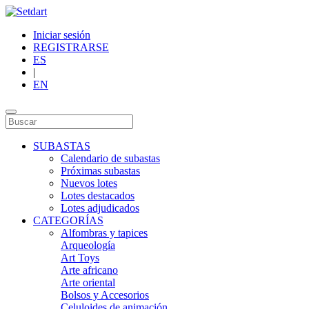
Iniciar sesión
REGISTRARSE
ES
|
EN
SUBASTAS
Calendario de subastas
Próximas subastas
Nuevos lotes
Lotes destacados
Lotes adjudicados
CATEGORÍAS
Alfombras y tapices
Arqueología
Art Toys
Arte africano
Arte oriental
Bolsos y Accesorios
Celuloides de animación