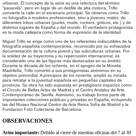
urbanas. El concepto de la serie es una relectura del término
"pasarela", pero en lugar de un desfile de alta costura, Trillo
convierte la calle en el escenario principal. Se observa como Trillo
no fotografía a modelos profesionales, sino a jóvenes reales, de
diferentes tribus urbanas (punks, mods, rockers, góticos, etc.) y de
distintos lugares de España y del mundo. El verdadero protagonista
es la moda callejera como forma de expresión de la identidad.
Miguel Trillo se erige como uno de los referentes indiscutibles de la
fotografía española contemporánea, reconocido por su exhaustiva
documentación de la cultura juvenil y las subculturas urbanas. Por
la solidez de su trayectoria y su repercusión internacional, es
considerado una de las figuras más destacadas en su ámbito.
Durante la década de los ochenta, en el apogeo de la Movida
Madrileña, Trillo convirtió a sus protagonistas anónimos en su
objetivo primordial. A principios de los noventa, amplió su mirada
para retratar a la juventud española en pequeñas capitales de
provincia. Su obra ha sido expuesta en prestigiosos espacios como
el Círculo de Bellas Artes de Madrid y el Centro Andaluz de Arte
Contemporáneo de Sevilla. Asimismo, su trabajo forma parte de
importantes colecciones públicas y privadas en España, incluyendo
las del Museo Nacional Centro de Arte Reina Sofía de Madrid y la
Fundación Foto Colectania de Barcelona.
OBSERVACIONES
Aviso importante:
Debido al cierre de nuestras oficinas del 7 al 30