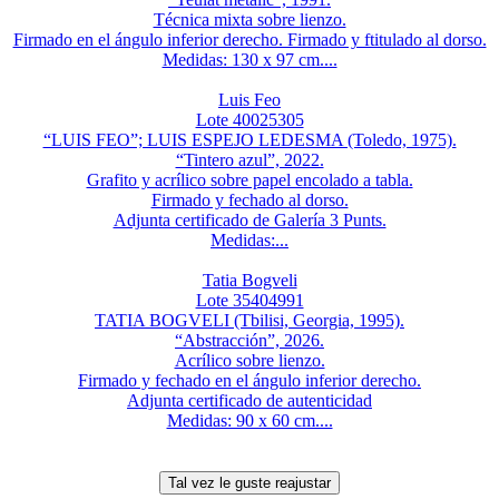
Técnica mixta sobre lienzo.
Firmado en el ángulo inferior derecho. Firmado y ftitulado al dorso.
Medidas: 130 x 97 cm....
Luis Feo
Lote 40025305
“LUIS FEO”; LUIS ESPEJO LEDESMA (Toledo, 1975).
“Tintero azul”, 2022.
Grafito y acrílico sobre papel encolado a tabla.
Firmado y fechado al dorso.
Adjunta certificado de Galería 3 Punts.
Medidas:...
Tatia Bogveli
Lote 35404991
TATIA BOGVELI (Tbilisi, Georgia, 1995).
“Abstracción”, 2026.
Acrílico sobre lienzo.
Firmado y fechado en el ángulo inferior derecho.
Adjunta certificado de autenticidad
Medidas: 90 x 60 cm....