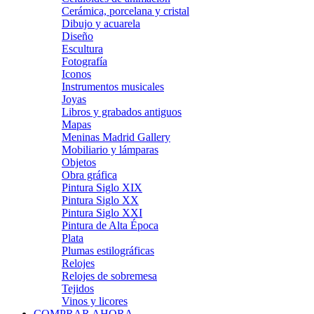
Cerámica, porcelana y cristal
Dibujo y acuarela
Diseño
Escultura
Fotografía
Iconos
Instrumentos musicales
Joyas
Libros y grabados antiguos
Mapas
Meninas Madrid Gallery
Mobiliario y lámparas
Objetos
Obra gráfica
Pintura Siglo XIX
Pintura Siglo XX
Pintura Siglo XXI
Pintura de Alta Época
Plata
Plumas estilográficas
Relojes
Relojes de sobremesa
Tejidos
Vinos y licores
COMPRAR AHORA