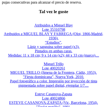
pujas consecutivas para alcanzar el precio de reserva.
Tal vez le guste
Atribuidos a Miguel Blay
Lote 35310798
Atribuidos a MIGUEL BLAY Y FABREGA (Olot, 1866-Madrid,
1936).
“Estudios”,
Lápiz y sanguina sobre papel (x3).
Pintados en ambas caras.
Medidas: 11 x 18 cm; 9 x 14 cm (x2); 44 x 33 cm (marco)....
Miguel Trillo
Lote 40020261
MIGUEL TRILLO (Jimena de la Frontera, Cádiz, 1953).
"Fiesta dominicana”, Nueva York, 2010.
Papel fotográfico a color. Impresión por inyección de tinta
pigmentada sobre papel digital, ejemplar 1/7....
Esteve Casanova-Zapata
Lote 40024866
ESTEVE CASANOVA-ZAPATA (Vic, Barcelona, 1954).
"Teulat metálic", 1991.