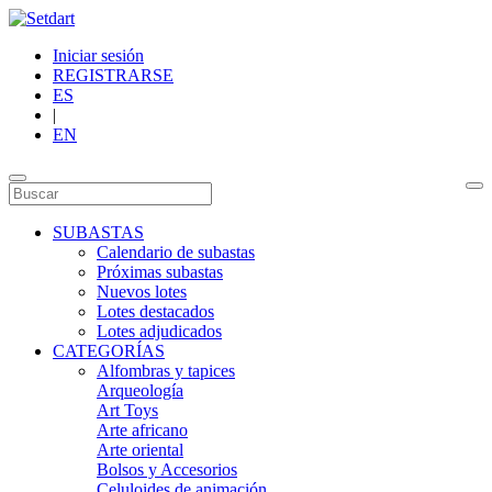
Iniciar sesión
REGISTRARSE
ES
|
EN
SUBASTAS
Calendario de subastas
Próximas subastas
Nuevos lotes
Lotes destacados
Lotes adjudicados
CATEGORÍAS
Alfombras y tapices
Arqueología
Art Toys
Arte africano
Arte oriental
Bolsos y Accesorios
Celuloides de animación