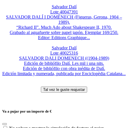
Salvador Dalí
Lote 40047391
SALVADOR DALÍ I DOMÈNECH (Figueras, Gerona, 1904 –
1989).
“Richard II”. Much Ado about Shakespeare II, 1970.
Grabado al aguafuerte sobre papel japón. Ejemplar 169/250.
Editor: Editions Graphique...
Salvador Dalí
Lote 40025316
SALVADOR DALI DOMENECH ((1904-1989)
Edición de bibliófilo Dalí. Les mil i una nits.
Edición de bibliófilo con obra inédita de Dalí.
Edición limitada y numerada, publicada por Enciclopèdia Catalana...
Va a pujar por un importe de
€