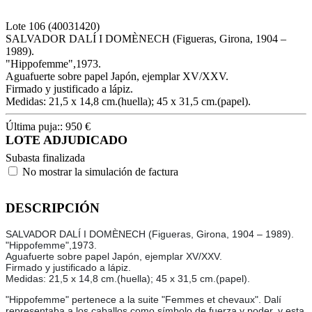
Lote
106
(40031420)
SALVADOR DALÍ I DOMÈNECH (Figueras, Girona, 1904 –
1989).
"Hippofemme",1973.
Aguafuerte sobre papel Japón, ejemplar XV/XXV.
Firmado y justificado a lápiz.
Medidas: 21,5 x 14,8 cm.(huella); 45 x 31,5 cm.(papel).
Última puja::
950
€
LOTE ADJUDICADO
Subasta finalizada
No mostrar la simulación de factura
DESCRIPCIÓN
SALVADOR DALÍ I DOMÈNECH (Figueras, Girona, 1904 – 1989).
"Hippofemme",1973.
Aguafuerte sobre papel Japón, ejemplar XV/XXV.
Firmado y justificado a lápiz.
Medidas: 21,5 x 14,8 cm.(huella); 45 x 31,5 cm.(papel).
"Hippofemme" pertenece a la suite "Femmes et chevaux". Dalí
representaba a los caballos como símbolo de fuerza y poder, y esta