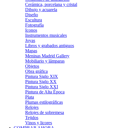
Cerámica, porcelana y cristal
Dibujo y acuarela
Diseño
Escultura
Fotografía
Iconos
Instrumentos musicales
Joyas
Libros y grabados antiguos
Mapas
Meninas Madrid Gallery
Mobiliario y lámparas
Objetos
Obra gráfica
Pintura Siglo XIX
Pintura Siglo XX
Pintura Siglo XXI
Pintura de Alta Época
Plata
Plumas estilográficas
Relojes
Relojes de sobremesa
Tejidos
Vinos y licores
COMPRAR AHORA