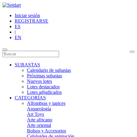
Iniciar sesión
REGISTRARSE
ES
|
EN
SUBASTAS
Calendario de subastas
Próximas subastas
Nuevos lotes
Lotes destacados
Lotes adjudicados
CATEGORÍAS
Alfombras y tapices
Arqueología
Art Toys
Arte africano
Arte oriental
Bolsos y Accesorios
Celuloides de animación