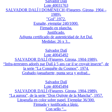
Salvador Dalí
Lote 40031763
SALVADOR DALÍ I DOMÈNECH (Figueres, Girona, 1904 –
1989).
"Gol".1972.
Esmalte, ejemplar 240/1000.
Firmado en plancha.
Justificado.
Adjunta certificado de autenticidad de Art Dal.
Medidas: 26 x 3...
Salvador Dalí
Lote 40045492
SALVADOR DALÍ (Figueres, Girona, 1904-1989).
“Infra-terrestres adorés par Dalí à 5 ans car il se croyait insecte”, de
la serie “La Conquête du Cosmos”, 1974.
Grabado (aguafuerte, punta seca y gofrad...
Salvador Dalí
Lote 40045494
SALVADOR DALÍ (Figueres, Girona, 1904-1989).
“La aurora”, de la serie “Don Quijote de la Mancha”, 1957.
Litografía en color sobre papel. Ejemplar 36/300.
Firmada y justificada a lápiz.
Con sello “...