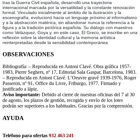
tras la Guerra Civil española, desarrolló una trayectoria
internacional marcada por la versatilidad y la constante renovación
formal. Vinculado inicialmente al ámbito de la ilustración y la
escenografía, evolucionó hacia un lenguaje próximo al informalismo
y a la abstracción matérica, sin abandonar nunca la referencia a la
figura y a la tradición pictórica española. Su diálogo con maestros
como Velázquez, Goya y, en este caso, El Greco, se inscribe en una
reflexión sobre la identidad cultural y la memoria artística
reinterpretadas desde la sensibilidad contemporánea.
OBSERVACIONES
Bibliografía: – Reproducida en Antoni Clavé. Obra gráfica 1957-
1983, Pierre Seghers, nº 17, Editorial Sala Gaspar, Barcelona, 1983.
– Reproducida en Antoni Clavé. L’Oeuvre gravé 1939-1976, Roger
Passeron, nº 91, Office du Livre, Friburgo, 1977. Firmado y
justificado a lápiz.
Aviso importante:
Debido al cierre de nuestras oficinas del 7 al 30
de agosto, los plazos de gestión, recogida y envío de los lotes
podrán ser superiores a los habituales. Gracias por la comprensión.
AYUDA
Teléfono para ofertas
932 463 241