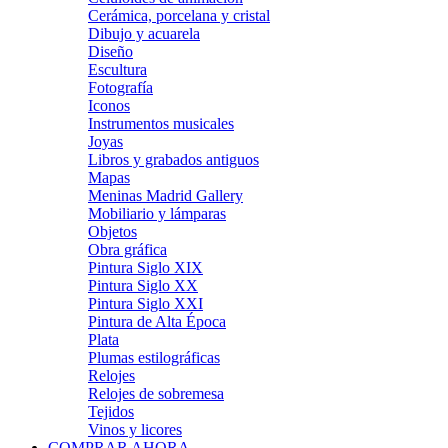
Cerámica, porcelana y cristal
Dibujo y acuarela
Diseño
Escultura
Fotografía
Iconos
Instrumentos musicales
Joyas
Libros y grabados antiguos
Mapas
Meninas Madrid Gallery
Mobiliario y lámparas
Objetos
Obra gráfica
Pintura Siglo XIX
Pintura Siglo XX
Pintura Siglo XXI
Pintura de Alta Época
Plata
Plumas estilográficas
Relojes
Relojes de sobremesa
Tejidos
Vinos y licores
COMPRAR AHORA