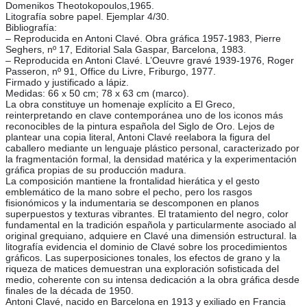
Domenikos Theotokopoulos,1965.
Litografía sobre papel. Ejemplar 4/30.
Bibliografía:
– Reproducida en Antoni Clavé. Obra gráfica 1957-1983, Pierre
Seghers, nº 17, Editorial Sala Gaspar, Barcelona, 1983.
– Reproducida en Antoni Clavé. L’Oeuvre gravé 1939-1976, Roger
Passeron, nº 91, Office du Livre, Friburgo, 1977.
Firmado y justificado a lápiz.
Medidas: 66 x 50 cm; 78 x 63 cm (marco).
La obra constituye un homenaje explícito a El Greco,
reinterpretando en clave contemporánea uno de los iconos más
reconocibles de la pintura española del Siglo de Oro. Lejos de
plantear una copia literal, Antoni Clavé reelabora la figura del
caballero mediante un lenguaje plástico personal, caracterizado por
la fragmentación formal, la densidad matérica y la experimentación
gráfica propias de su producción madura.
La composición mantiene la frontalidad hierática y el gesto
emblemático de la mano sobre el pecho, pero los rasgos
fisionómicos y la indumentaria se descomponen en planos
superpuestos y texturas vibrantes. El tratamiento del negro, color
fundamental en la tradición española y particularmente asociado al
original grequiano, adquiere en Clavé una dimensión estructural. la
litografía evidencia el dominio de Clavé sobre los procedimientos
gráficos. Las superposiciones tonales, los efectos de grano y la
riqueza de matices demuestran una exploración sofisticada del
medio, coherente con su intensa dedicación a la obra gráfica desde
finales de la década de 1950.
Antoni Clavé, nacido en Barcelona en 1913 y exiliado en Francia