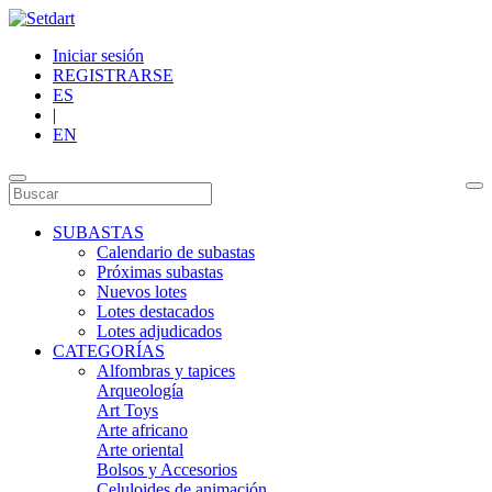
Iniciar sesión
REGISTRARSE
ES
|
EN
SUBASTAS
Calendario de subastas
Próximas subastas
Nuevos lotes
Lotes destacados
Lotes adjudicados
CATEGORÍAS
Alfombras y tapices
Arqueología
Art Toys
Arte africano
Arte oriental
Bolsos y Accesorios
Celuloides de animación