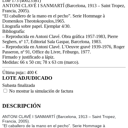
Lote
173
(40023581)
ANTONI CLAVÉ I SANMARTÍ (Barcelona, 1913 – Saint Tropez,
Francia, 2005).
“El caballero de la mano en el pecho”. Serie Hommage à
Domenikos Theotokopoulos,1965.
Litografía sobre papel. Ejemplar 4/30.
Bibliografía:
– Reproducida en Antoni Clavé. Obra gráfica 1957-1983, Pierre
Seghers, nº 17, Editorial Sala Gaspar, Barcelona, 1983.
– Reproducida en Antoni Clavé. L’Oeuvre gravé 1939-1976, Roger
Passeron, nº 91, Office du Livre, Friburgo, 1977.
Firmado y justificado a lápiz.
Medidas: 66 x 50 cm; 78 x 63 cm (marco).
Última puja::
400
€
LOTE ADJUDICADO
Subasta finalizada
No mostrar la simulación de factura
DESCRIPCIÓN
ANTONI CLAVÉ I SANMARTÍ (Barcelona, 1913 – Saint Tropez,
Francia, 2005).
“El caballero de la mano en el pecho”. Serie Hommage à