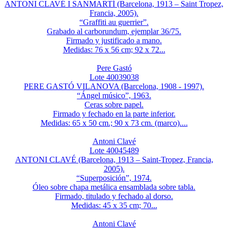
ANTONI CLAVÉ I SANMARTÍ (Barcelona, 1913 – Saint Tropez,
Francia, 2005).
“Graffiti au guerrier”.
Grabado al carborundum, ejemplar 36/75.
Firmado y justificado a mano.
Medidas: 76 x 56 cm; 92 x 72...
Pere Gastó
Lote 40039038
PERE GASTÓ VILANOVA (Barcelona, 1908 - 1997).
“Ángel músico”, 1963.
Ceras sobre papel.
Firmado y fechado en la parte inferior.
Medidas: 65 x 50 cm.; 90 x 73 cm. (marco)....
Antoni Clavé
Lote 40045489
ANTONI CLAVÉ (Barcelona, 1913 – Saint-Tropez, Francia,
2005).
“Superposición”, 1974.
Óleo sobre chapa metálica ensamblada sobre tabla.
Firmado, titulado y fechado al dorso.
Medidas: 45 x 35 cm; 70...
Antoni Clavé