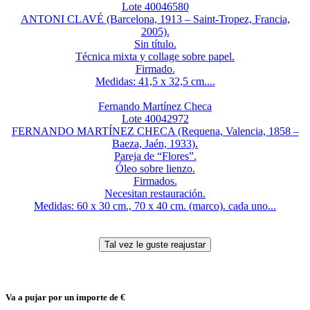
Lote 40046580
ANTONI CLAVÉ (Barcelona, 1913 – Saint-Tropez, Francia,
2005).
Sin título.
Técnica mixta y collage sobre papel.
Firmado.
Medidas: 41,5 x 32,5 cm....
Fernando Martínez Checa
Lote 40042972
FERNANDO MARTÍNEZ CHECA (Requena, Valencia, 1858 –
Baeza, Jaén, 1933).
Pareja de “Flores”.
Óleo sobre lienzo.
Firmados.
Necesitan restauración.
Medidas: 60 x 30 cm., 70 x 40 cm. (marco). cada uno...
Va a pujar por un importe de
€