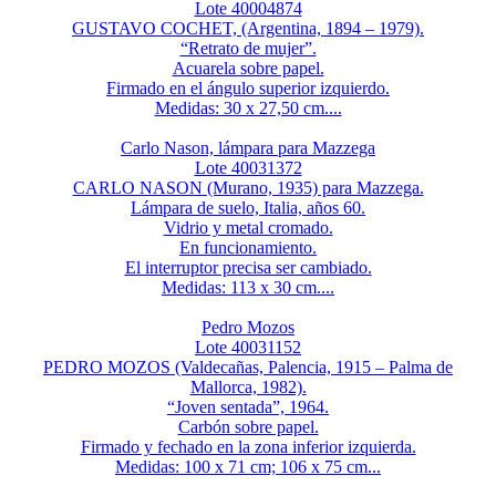
Lote 40004874
GUSTAVO COCHET, (Argentina, 1894 – 1979).
“Retrato de mujer”.
Acuarela sobre papel.
Firmado en el ángulo superior izquierdo.
Medidas: 30 x 27,50 cm....
Carlo Nason, lámpara para Mazzega
Lote 40031372
CARLO NASON (Murano, 1935) para Mazzega.
Lámpara de suelo, Italia, años 60.
Vidrio y metal cromado.
En funcionamiento.
El interruptor precisa ser cambiado.
Medidas: 113 x 30 cm....
Pedro Mozos
Lote 40031152
PEDRO MOZOS (Valdecañas, Palencia, 1915 – Palma de
Mallorca, 1982).
“Joven sentada”, 1964.
Carbón sobre papel.
Firmado y fechado en la zona inferior izquierda.
Medidas: 100 x 71 cm; 106 x 75 cm...