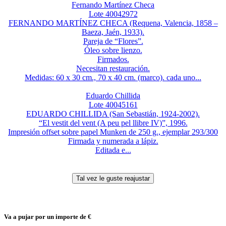
Fernando Martínez Checa
Lote 40042972
FERNANDO MARTÍNEZ CHECA (Requena, Valencia, 1858 –
Baeza, Jaén, 1933).
Pareja de “Flores”.
Óleo sobre lienzo.
Firmados.
Necesitan restauración.
Medidas: 60 x 30 cm., 70 x 40 cm. (marco). cada uno...
Eduardo Chillida
Lote 40045161
EDUARDO CHILLIDA (San Sebastián, 1924-2002).
“El vestit del vent (A peu pel llibre IV)”, 1996.
Impresión offset sobre papel Munken de 250 g., ejemplar 293/300
Firmada y numerada a lápiz.
Editada e...
Va a pujar por un importe de
€