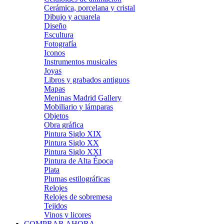
Cerámica, porcelana y cristal
Dibujo y acuarela
Diseño
Escultura
Fotografía
Iconos
Instrumentos musicales
Joyas
Libros y grabados antiguos
Mapas
Meninas Madrid Gallery
Mobiliario y lámparas
Objetos
Obra gráfica
Pintura Siglo XIX
Pintura Siglo XX
Pintura Siglo XXI
Pintura de Alta Época
Plata
Plumas estilográficas
Relojes
Relojes de sobremesa
Tejidos
Vinos y licores
COMPRAR AHORA