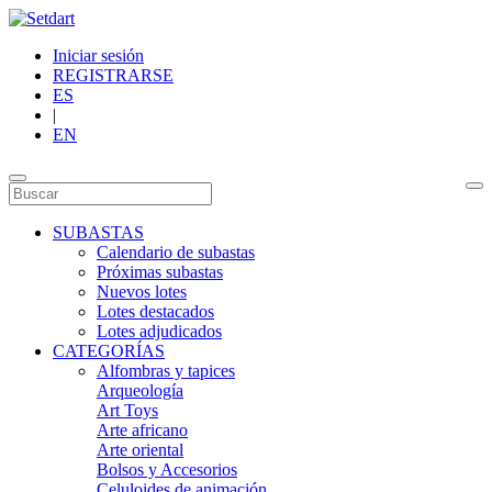
Iniciar sesión
REGISTRARSE
ES
|
EN
SUBASTAS
Calendario de subastas
Próximas subastas
Nuevos lotes
Lotes destacados
Lotes adjudicados
CATEGORÍAS
Alfombras y tapices
Arqueología
Art Toys
Arte africano
Arte oriental
Bolsos y Accesorios
Celuloides de animación