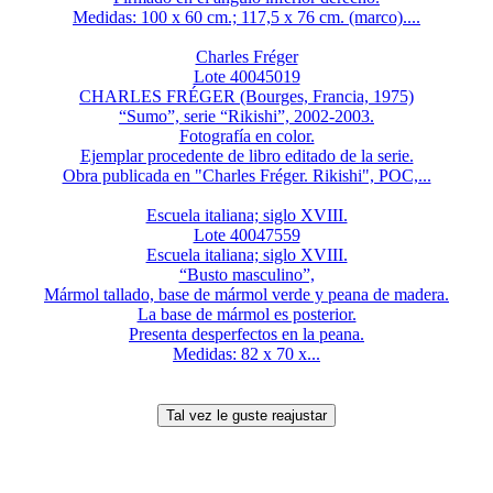
Medidas: 100 x 60 cm.; 117,5 x 76 cm. (marco)....
Charles Fréger
Lote 40045019
CHARLES FRÉGER (Bourges, Francia, 1975)
“Sumo”, serie “Rikishi”, 2002-2003.
Fotografía en color.
Ejemplar procedente de libro editado de la serie.
Obra publicada en "Charles Fréger. Rikishi", POC,...
Escuela italiana; siglo XVIII.
Lote 40047559
Escuela italiana; siglo XVIII.
“Busto masculino”,
Mármol tallado, base de mármol verde y peana de madera.
La base de mármol es posterior.
Presenta desperfectos en la peana.
Medidas: 82 x 70 x...