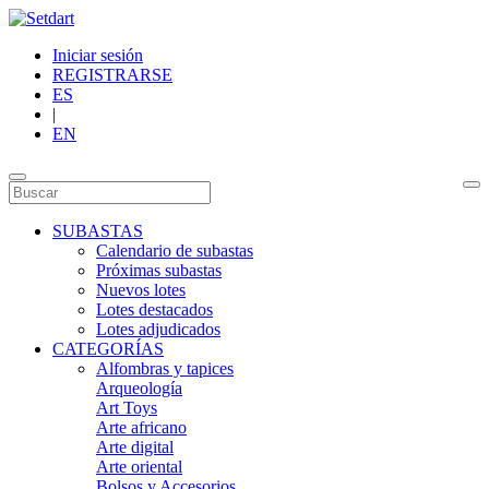
Iniciar sesión
REGISTRARSE
ES
|
EN
SUBASTAS
Calendario de subastas
Próximas subastas
Nuevos lotes
Lotes destacados
Lotes adjudicados
CATEGORÍAS
Alfombras y tapices
Arqueología
Art Toys
Arte africano
Arte digital
Arte oriental
Bolsos y Accesorios