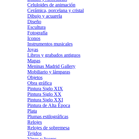
Celuloides de animación
Cerámica, porcelana y cristal
Dibujo y acuarela
Diseño
Escultura
Fotografía
Iconos
Instrumentos musicales
Joyas
Libros y grabados antiguos
Mapas
Meninas Madrid Gallery
Mobiliario y lámparas
Objetos
Obra gráfica
Pintura Siglo XIX
Pintura Siglo XX
Pintura Siglo XXI
Pintura de Alta Época
Plata
Plumas estilográficas
Relojes
Relojes de sobremesa
Tejidos
Vinos y licores