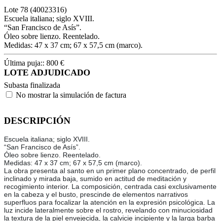
Lote
78
(40023316)
Escuela italiana; siglo XVIII.
“San Francisco de Asís”.
Óleo sobre lienzo. Reentelado.
Medidas: 47 x 37 cm; 67 x 57,5 cm (marco).
Última puja::
800
€
LOTE ADJUDICADO
Subasta finalizada
No mostrar la simulación de factura
DESCRIPCIÓN
Escuela italiana; siglo XVIII.
“San Francisco de Asís”.
Óleo sobre lienzo. Reentelado.
Medidas: 47 x 37 cm; 67 x 57,5 cm (marco).
La obra presenta al santo en un primer plano concentrado, de perfil
inclinado y mirada baja, sumido en actitud de meditación y
recogimiento interior. La composición, centrada casi exclusivamente
en la cabeza y el busto, prescinde de elementos narrativos
superfluos para focalizar la atención en la expresión psicológica. La
luz incide lateralmente sobre el rostro, revelando con minuciosidad
la textura de la piel envejecida, la calvicie incipiente y la larga barba