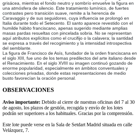
grisácea, mientras el fondo neutro y sombrío envuelve la figura en
una atmósfera de silencio. Este tratamiento lumínico, de fuertes
contrastes pero transición suave, remite a la herencia de
Caravaggio y de sus seguidores, cuya influencia se prolongó en
Italia durante todo el Setecento. El santo aparece revestido con el
humilde hábito franciscano, apenas sugerido mediante amplias
masas pardas resueltas con pincelada sobria. No se representan
aquí atributos explícitos como el crucifijo o la calavera; la santidad
se expresa a través del recogimiento y la intensidad introspectiva
del semblante.
La figura de Francisco de Asís, fundador de la orden franciscana en
el siglo XIII, fue uno de los temas predilectos del arte italiano desde
el Renacimiento. En el siglo XVIII su imagen continuó gozando de
enorme popularidad, especialmente en ámbitos conventuales y
colecciones privadas, donde estas representaciones de medio
busto favorecían la oración personal.
OBSERVACIONES
Aviso importante:
Debido al cierre de nuestras oficinas del 7 al 30
de agosto, los plazos de gestión, recogida y envío de los lotes
podrán ser superiores a los habituales. Gracias por la comprensión.
Este lote puede verse en la Sala de Setdart Madrid situada en calle
Velázquez, 7.