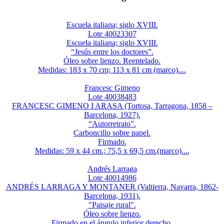
Escuela italiana; siglo XVIII.
Lote 40023307
Escuela italiana; siglo XVIII.
“Jesús entre los doctores”.
Óleo sobre lienzo. Reentelado.
Medidas: 183 x 70 cm; 113 x 81 cm (marco)....
Francesc Gimeno
Lote 40038483
FRANCESC GIMENO I ARASA (Tortosa, Tarragona, 1858 –
Barcelona, 1927).
“Autorretrato”.
Carboncillo sobre papel.
Firmado.
Medidas: 59 x 44 cm.; 75,5 x 69,5 cm.(marco)....
Andrés Larraga
Lote 40014986
ANDRÉS LARRAGA Y MONTANER (Valtierra, Navarra, 1862-
Barcelona, 1931).
"Paisaje rural".
Óleo sobre lienzo.
Firmado en el ángulo inferior derecho.