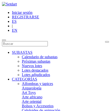
Iniciar sesión
REGISTRARSE
ES
|
EN
SUBASTAS
Calendario de subastas
Próximas subastas
Nuevos lotes
Lotes destacados
Lotes adjudicados
CATEGORÍAS
Alfombras y tapices
Arqueología
Art Toys
Arte africano
Arte oriental
Bolsos y Accesorios
Celuloides de animación