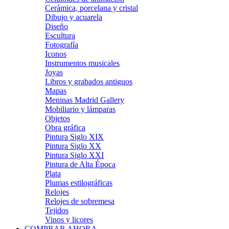
Cerámica, porcelana y cristal
Dibujo y acuarela
Diseño
Escultura
Fotografía
Iconos
Instrumentos musicales
Joyas
Libros y grabados antiguos
Mapas
Meninas Madrid Gallery
Mobiliario y lámparas
Objetos
Obra gráfica
Pintura Siglo XIX
Pintura Siglo XX
Pintura Siglo XXI
Pintura de Alta Época
Plata
Plumas estilográficas
Relojes
Relojes de sobremesa
Tejidos
Vinos y licores
COMPRAR AHORA