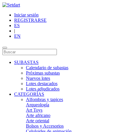
Iniciar sesión
REGISTRARSE
ES
|
EN
SUBASTAS
Calendario de subastas
Próximas subastas
Nuevos lotes
Lotes destacados
Lotes adjudicados
CATEGORÍAS
Alfombras y tapices
Arqueología
Art Toys
Arte africano
Arte oriental
Bolsos y Accesorios
Celuloides de animación