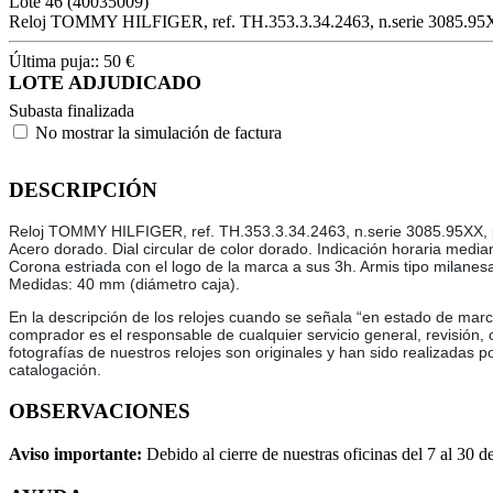
Lote
46
(40035009)
Reloj TOMMY HILFIGER, ref. TH.353.3.34.2463, n.serie 3085.95XX
Última puja::
50
€
LOTE ADJUDICADO
Subasta finalizada
No mostrar la simulación de factura
DESCRIPCIÓN
Reloj TOMMY HILFIGER, ref. TH.353.3.34.2463, n.serie 3085.95XX, p
Acero dorado. Dial circular de color dorado. Indicación horaria media
Corona estriada con el logo de la marca a sus 3h. Armis tipo milane
Medidas: 40 mm (diámetro caja).
En la descripción de los relojes cuando se señala “en estado de marc
comprador es el responsable de cualquier servicio general, revisión,
fotografías de nuestros relojes son originales y han sido realizadas p
catalogación.
OBSERVACIONES
Aviso importante:
Debido al cierre de nuestras oficinas del 7 al 30 d