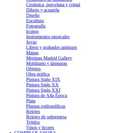
Cerámica, porcelana y cristal
Dibujo y acuarela
Diseño
Escultura
Fotografía
Iconos
Instrumentos musicales
Joyas
Libros y grabados antiguos
Mapas
Meninas Madrid Gallery
Mobiliario y lámparas
Objetos
Obra gráfica
Pintura Siglo XIX
Pintura Siglo XX
Pintura Siglo XXI
Pintura de Alta Época
Plata
Plumas estilográficas
Relojes
Relojes de sobremesa
Tejidos
Vinos y licores
COMPRAR AHORA