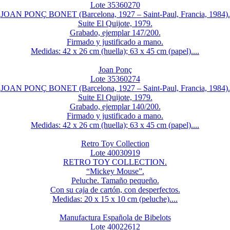
Lote 35360270
JOAN PONÇ BONET (Barcelona, 1927 – Saint-Paul, Francia, 1984).
Suite El Quijote, 1979.
Grabado, ejemplar 147/200.
Firmado y justificado a mano.
Medidas: 42 x 26 cm (huella); 63 x 45 cm (papel)....
Joan Ponç
Lote 35360274
JOAN PONÇ BONET (Barcelona, 1927 – Saint-Paul, Francia, 1984).
Suite El Quijote, 1979.
Grabado, ejemplar 140/200.
Firmado y justificado a mano.
Medidas: 42 x 26 cm (huella); 63 x 45 cm (papel)....
Retro Toy Collection
Lote 40030919
RETRO TOY COLLECTION.
“Mickey Mouse”.
Peluche. Tamaño pequeño.
Con su caja de cartón, con desperfectos.
Medidas: 20 x 15 x 10 cm (peluche)....
Manufactura Española de Bibelots
Lote 40022612