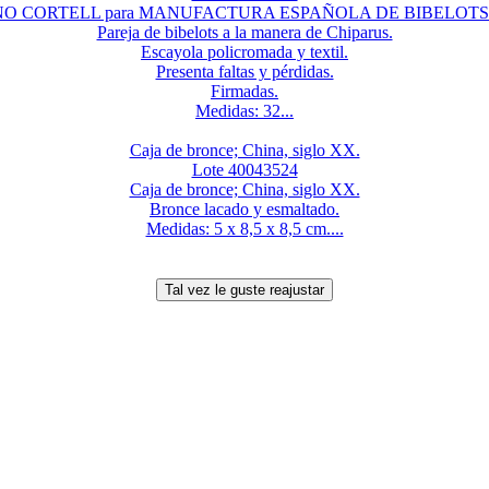
 CORTELL para MANUFACTURA ESPAÑOLA DE BIBELOTS. B
Pareja de bibelots a la manera de Chiparus.
Escayola policromada y textil.
Presenta faltas y pérdidas.
Firmadas.
Medidas: 32...
Caja de bronce; China, siglo XX.
Lote 40043524
Caja de bronce; China, siglo XX.
Bronce lacado y esmaltado.
Medidas: 5 x 8,5 x 8,5 cm....