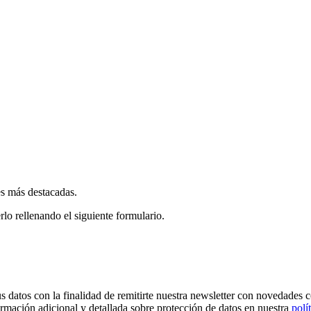
es más destacadas.
rlo rellenando el siguiente formulario.
os con la finalidad de remitirte nuestra newsletter con novedades come
ormación adicional y detallada sobre protección de datos en nuestra
polí