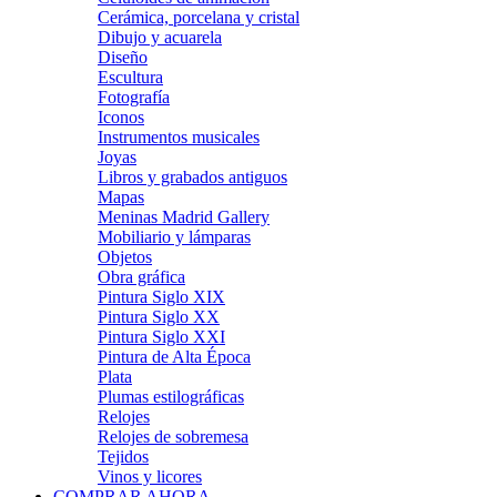
Cerámica, porcelana y cristal
Dibujo y acuarela
Diseño
Escultura
Fotografía
Iconos
Instrumentos musicales
Joyas
Libros y grabados antiguos
Mapas
Meninas Madrid Gallery
Mobiliario y lámparas
Objetos
Obra gráfica
Pintura Siglo XIX
Pintura Siglo XX
Pintura Siglo XXI
Pintura de Alta Época
Plata
Plumas estilográficas
Relojes
Relojes de sobremesa
Tejidos
Vinos y licores
COMPRAR AHORA