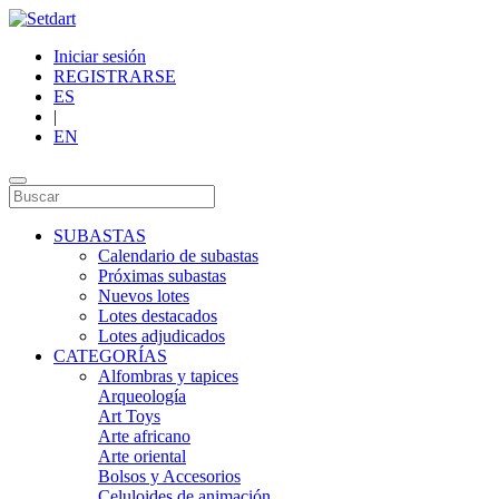
Iniciar sesión
REGISTRARSE
ES
|
EN
SUBASTAS
Calendario de subastas
Próximas subastas
Nuevos lotes
Lotes destacados
Lotes adjudicados
CATEGORÍAS
Alfombras y tapices
Arqueología
Art Toys
Arte africano
Arte oriental
Bolsos y Accesorios
Celuloides de animación