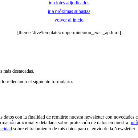
ir a lotes adjudicados
ir a próximas subastas
volver al inicio
[themes\five\template\coppermine\non_exist_ap.html]
es más destacadas.
rlo rellenando el siguiente formulario.
os con la finalidad de remitirte nuestra newsletter con novedades come
ormación adicional y detallada sobre protección de datos en nuestra
polí
vacidad
sobre el tratamiento de mis datos para el envío de la Newsletter.