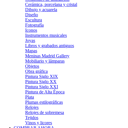
Cerámica, porcelana y cristal
Dibujo y acuarela
Diseño
Escultura
Fotografía
Iconos
Instrumentos musicales
Joyas
Libros y grabados antiguos
Mapas
Meninas Madrid Gallery
Mobiliario y lámparas
Objetos
Obra gráfica
Pintura Siglo XIX
Pintura Siglo XX
Pintura Siglo XXI
Pintura de Alta Época
Plata
Plumas estilográficas
Relojes
Relojes de sobremesa
Tejidos
Vinos y licores
COMPRAR AHORA