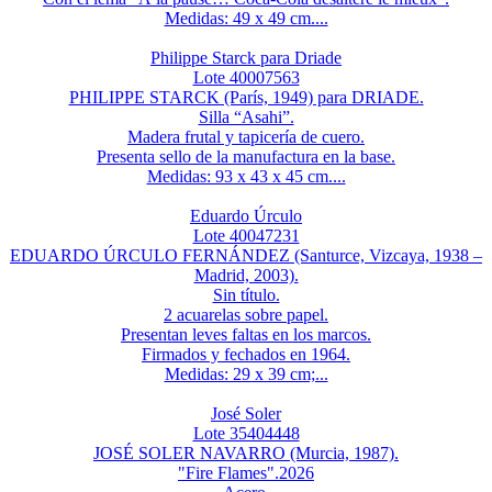
Medidas: 49 x 49 cm....
Philippe Starck para Driade
Lote 40007563
PHILIPPE STARCK (París, 1949) para DRIADE.
Silla “Asahi”.
Madera frutal y tapicería de cuero.
Presenta sello de la manufactura en la base.
Medidas: 93 x 43 x 45 cm....
Eduardo Úrculo
Lote 40047231
EDUARDO ÚRCULO FERNÁNDEZ (Santurce, Vizcaya, 1938 –
Madrid, 2003).
Sin título.
2 acuarelas sobre papel.
Presentan leves faltas en los marcos.
Firmados y fechados en 1964.
Medidas: 29 x 39 cm;...
José Soler
Lote 35404448
JOSÉ SOLER NAVARRO (Murcia, 1987).
"Fire Flames".2026