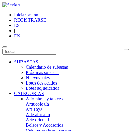
Iniciar sesión
REGISTRARSE
ES
|
EN
SUBASTAS
Calendario de subastas
Próximas subastas
Nuevos lotes
Lotes destacados
Lotes adjudicados
CATEGORÍAS
Alfombras y tapices
Arqueología
Art Toys
Arte africano
Arte oriental
Bolsos y Accesorios
Celuloides de animación