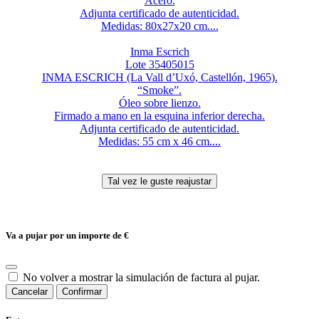
Acero.
Adjunta certificado de autenticidad.
Medidas: 80x27x20 cm....
Inma Escrich
Lote 35405015
INMA ESCRICH (La Vall d’Uxó, Castellón, 1965).
“Smoke”.
Óleo sobre lienzo.
Firmado a mano en la esquina inferior derecha.
Adjunta certificado de autenticidad.
Medidas: 55 cm x 46 cm....
Va a pujar por un importe de
€
No volver a mostrar la simulación de factura al pujar.
Cancelar
Confirmar