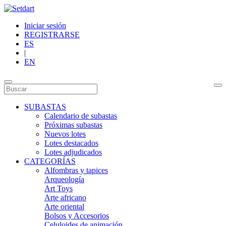
Iniciar sesión
REGISTRARSE
ES
|
EN
SUBASTAS
Calendario de subastas
Próximas subastas
Nuevos lotes
Lotes destacados
Lotes adjudicados
CATEGORÍAS
Alfombras y tapices
Arqueología
Art Toys
Arte africano
Arte oriental
Bolsos y Accesorios
Celuloides de animación