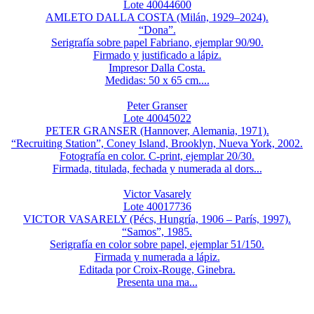
Lote 40044600
AMLETO DALLA COSTA (Milán, 1929–2024).
“Dona”.
Serigrafía sobre papel Fabriano, ejemplar 90/90.
Firmado y justificado a lápiz.
Impresor Dalla Costa.
Medidas: 50 x 65 cm....
Peter Granser
Lote 40045022
PETER GRANSER (Hannover, Alemania, 1971).
“Recruiting Station”, Coney Island, Brooklyn, Nueva York, 2002.
Fotografía en color. C-print, ejemplar 20/30.
Firmada, titulada, fechada y numerada al dors...
Victor Vasarely
Lote 40017736
VICTOR VASARELY (Pécs, Hungría, 1906 – París, 1997).
“Samos”, 1985.
Serigrafía en color sobre papel, ejemplar 51/150.
Firmada y numerada a lápiz.
Editada por Croix-Rouge, Ginebra.
Presenta una ma...