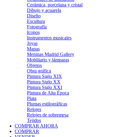
Cerámica, porcelana y cristal
Dibujo y acuarela
Diseño
Escultura
Fotografía
Iconos
Instrumentos musicales
Joyas
Mapas
Meninas Madrid Gallery
Mobiliario y lámparas
Objetos
Obra gráfica
Pintura Siglo XIX
Pintura Siglo XX
Pintura Siglo XXI
Pintura de Alta Época
Plata
Plumas estilográficas
Relojes
Relojes de sobremesa
Tejidos
COMPRAR AHORA
COMPRAR
VENDER