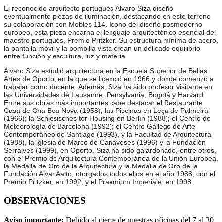
El reconocido arquitecto portugués Álvaro Siza diseñó
eventualmente piezas de iluminación, destacando en este terreno
su colaboración con Mobles 114. Icono del diseño posmoderno
europeo, esta pieza encarna el lenguaje arquitectónico esencial del
maestro portugués, Premio Pritzker. Su estructura mínima de acero,
la pantalla móvil y la bombilla vista crean un delicado equilibrio
entre función y escultura, luz y materia.
Álvaro Siza estudió arquitectura en la Escuela Superior de Bellas
Artes de Oporto, en la que se licenció en 1966 y donde comenzó a
trabajar como docente. Además, Siza ha sido profesor visitante en
las Universidades de Lausanne, Pensylvania, Bogotá y Harvard.
Entre sus obras más importantes cabe destacar el Restaurante
Casa de Cha Boa Nova (1958); las Piscinas en Leça de Palmeira
(1966); la Schlesisches tor Housing en Berlín (1988); el Centro de
Meteorología de Barcelona (1992); el Centro Gallego de Arte
Contemporáneo de Santiago (1993), y la Facultad de Arquitectura
(1988), la iglesia de Marco de Canaveses (1996) y la Fundación
Serralves (1999), en Oporto. Siza ha sido galardonado, entre otros,
con el Premio de Arquitectura Contemporánea de la Unión Europea,
la Medalla de Oro de la Arquitectura y la Medalla de Oro de la
Fundación Alvar Aalto, otorgados todos ellos en el año 1988; con el
Premio Pritzker, en 1992, y el Praemium Imperiale, en 1998.
OBSERVACIONES
Aviso importante:
Debido al cierre de nuestras oficinas del 7 al 30