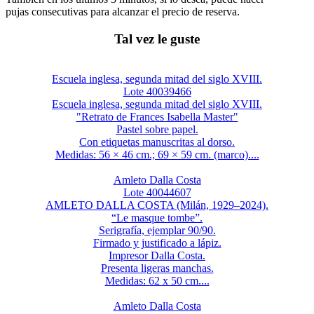
pujas consecutivas para alcanzar el precio de reserva.
Tal vez le guste
Escuela inglesa, segunda mitad del siglo XVIII.
Lote 40039466
Escuela inglesa, segunda mitad del siglo XVIII.
"Retrato de Frances Isabella Master"
Pastel sobre papel.
Con etiquetas manuscritas al dorso.
Medidas: 56 × 46 cm.; 69 × 59 cm. (marco)....
Amleto Dalla Costa
Lote 40044607
AMLETO DALLA COSTA (Milán, 1929–2024).
“Le masque tombe”.
Serigrafía, ejemplar 90/90.
Firmado y justificado a lápiz.
Impresor Dalla Costa.
Presenta ligeras manchas.
Medidas: 62 x 50 cm....
Amleto Dalla Costa