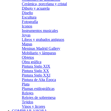
Cerámica, porcelana y cristal
Dibujo y acuarela
Diseño
Escultura
Fotografía
Iconos
Instrumentos musicales
Joyas
Libros y grabados antiguos
Mapas
Meninas Madrid Gallery
Mobiliario y lámparas
Objetos
Obra gráfica
Pintura Siglo XIX
Pintura Siglo XX
Pintura Siglo XXI
Pintura de Alta Época
Plata
Plumas estilográficas
Relojes
Relojes de sobremesa
Tejidos
Vinos y licores
COMPRAR AHORA