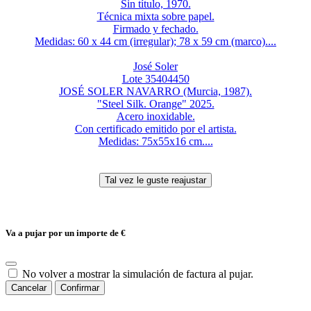
Sin título, 1970.
Técnica mixta sobre papel.
Firmado y fechado.
Medidas: 60 x 44 cm (irregular); 78 x 59 cm (marco)....
José Soler
Lote 35404450
JOSÉ SOLER NAVARRO (Murcia, 1987).
"Steel Silk. Orange" 2025.
Acero inoxidable.
Con certificado emitido por el artista.
Medidas: 75x55x16 cm....
Va a pujar por un importe de
€
No volver a mostrar la simulación de factura al pujar.
Cancelar
Confirmar