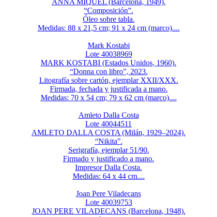
ANNA MIQUEL (Barcelona, 1949).
“Composición”.
Óleo sobre tabla.
Medidas: 88 x 21,5 cm; 91 x 24 cm (marco)....
Mark Kostabi
Lote 40038969
MARK KOSTABI (Estados Unidos, 1960).
“Donna con libro”, 2023.
Litografía sobre cartón, ejemplar XXII/XXX.
Firmada, fechada y justificada a mano.
Medidas: 70 x 54 cm; 79 x 62 cm (marco)....
Amleto Dalla Costa
Lote 40044511
AMLETO DALLA COSTA (Milán, 1929–2024).
“Nikita”.
Serigrafía, ejemplar 51/90.
Firmado y justificado a mano.
Impresor Dalla Costa.
Medidas: 64 x 44 cm....
Joan Pere Viladecans
Lote 40039753
JOAN PERE VILADECANS (Barcelona, 1948).