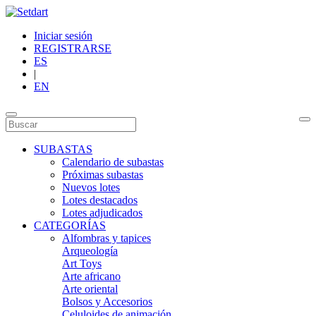
Iniciar sesión
REGISTRARSE
ES
|
EN
SUBASTAS
Calendario de subastas
Próximas subastas
Nuevos lotes
Lotes destacados
Lotes adjudicados
CATEGORÍAS
Alfombras y tapices
Arqueología
Art Toys
Arte africano
Arte oriental
Bolsos y Accesorios
Celuloides de animación