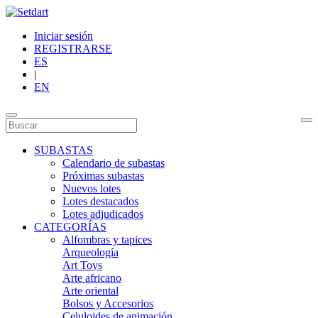
Iniciar sesión
REGISTRARSE
ES
|
EN
SUBASTAS
Calendario de subastas
Próximas subastas
Nuevos lotes
Lotes destacados
Lotes adjudicados
CATEGORÍAS
Alfombras y tapices
Arqueología
Art Toys
Arte africano
Arte oriental
Bolsos y Accesorios
Celuloides de animación