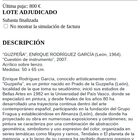
Última puja::
800
€
LOTE ADJUDICADO
Subasta finalizada
No mostrar la simulación de factura
DESCRIPCIÓN
“GUZPEÑA”; ENRIQUE RODRÍGUEZ GARCÍA (León, 1964).
“Cuestión de instrumento”, 2007.
Acrílico sobre lienzo.
Medidas: 50 x 65 cm.
Enrique Rodríguez García, conocido artísticamente como
“Guzpeña”, es un pintor nacido en Prado de la Guzpeña (León),
localidad de la que toma su seudónimo; inició sus estudios de
Bellas Artes en 1982 en la Universidad del País Vasco, donde se
especializó en pintura, y desde finales de los años 80 ha
desarrollado una trayectoria continua dentro del arte
contemporáneo español, participando en la fundación del Grupo
Fragua y estableciéndose en Almanza (León), desde donde ha
proyectado su obra en numerosas exposiciones y certámenes; su
pintura se caracteriza por una combinación de abstracción
geométrica, simbolismo y uso expresivo del color, organizada en
series temáticas como Mayos y ramos, Tendales o El planeta de la
memoria, y a lo largo de su carrera ha recibido diversos premios y