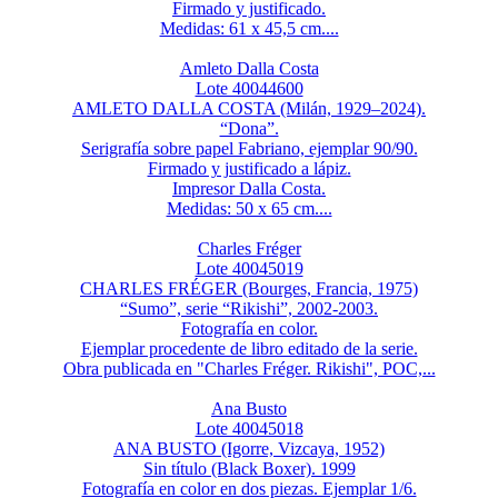
Firmado y justificado.
Medidas: 61 x 45,5 cm....
Amleto Dalla Costa
Lote 40044600
AMLETO DALLA COSTA (Milán, 1929–2024).
“Dona”.
Serigrafía sobre papel Fabriano, ejemplar 90/90.
Firmado y justificado a lápiz.
Impresor Dalla Costa.
Medidas: 50 x 65 cm....
Charles Fréger
Lote 40045019
CHARLES FRÉGER (Bourges, Francia, 1975)
“Sumo”, serie “Rikishi”, 2002-2003.
Fotografía en color.
Ejemplar procedente de libro editado de la serie.
Obra publicada en "Charles Fréger. Rikishi", POC,...
Ana Busto
Lote 40045018
ANA BUSTO (Igorre, Vizcaya, 1952)
Sin título (Black Boxer). 1999
Fotografía en color en dos piezas. Ejemplar 1/6.