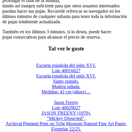
prolongar el final de la subasta,
dando así margen suficiente para que otros usuarios interesados
puedan hacer sus pujas. Recuerde refrescar su navegador en los
últimos minutos de cualquier subasta para tener toda la información
de pujas totalmente actualizada.
También en los últimos 3 minutos, si lo desea, puede hacer
pujas consecutivas para alcanzar el precio de reserva.
Tal vez le guste
Escuela española del siglo XVI.
Lote 40016627
Escuela española del siglo XVI.
Santo orando.
Madera tallada.
Medidas: 42 cm (altura)....
Jason Freeny
Lote 40029027
JASON FREENY (1970).
“Mickey Dissected”.
Archival Pigment Print on 310g Museum Natural Fine Art Paper.
Ejemplar 22/25.