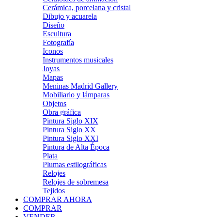
Cerámica, porcelana y cristal
Dibujo y acuarela
Diseño
Escultura
Fotografía
Iconos
Instrumentos musicales
Joyas
Mapas
Meninas Madrid Gallery
Mobiliario y lámparas
Objetos
Obra gráfica
Pintura Siglo XIX
Pintura Siglo XX
Pintura Siglo XXI
Pintura de Alta Época
Plata
Plumas estilográficas
Relojes
Relojes de sobremesa
Tejidos
COMPRAR AHORA
COMPRAR
VENDER