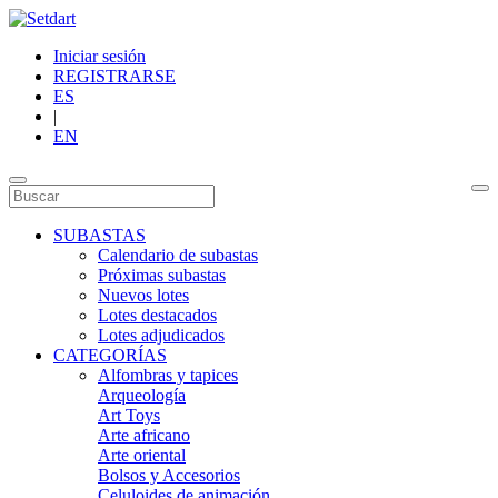
Iniciar sesión
REGISTRARSE
ES
|
EN
SUBASTAS
Calendario de subastas
Próximas subastas
Nuevos lotes
Lotes destacados
Lotes adjudicados
CATEGORÍAS
Alfombras y tapices
Arqueología
Art Toys
Arte africano
Arte oriental
Bolsos y Accesorios
Celuloides de animación