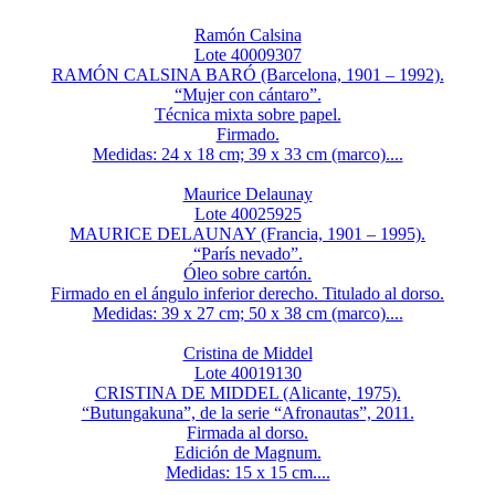
Ramón Calsina
Lote 40009307
RAMÓN CALSINA BARÓ (Barcelona, 1901 – 1992).
“Mujer con cántaro”.
Técnica mixta sobre papel.
Firmado.
Medidas: 24 x 18 cm; 39 x 33 cm (marco)....
Maurice Delaunay
Lote 40025925
MAURICE DELAUNAY (Francia, 1901 – 1995).
“París nevado”.
Óleo sobre cartón.
Firmado en el ángulo inferior derecho. Titulado al dorso.
Medidas: 39 x 27 cm; 50 x 38 cm (marco)....
Cristina de Middel
Lote 40019130
CRISTINA DE MIDDEL (Alicante, 1975).
“Butungakuna”, de la serie “Afronautas”, 2011.
Firmada al dorso.
Edición de Magnum.
Medidas: 15 x 15 cm....