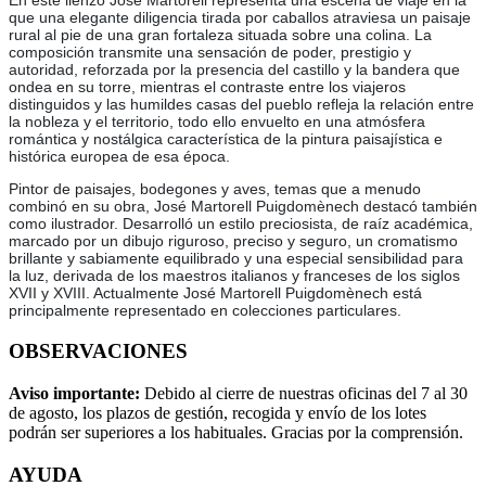
En este lienzo José Martorell representa una escena de viaje en la
que una elegante diligencia tirada por caballos atraviesa un paisaje
rural al pie de una gran fortaleza situada sobre una colina. La
composición transmite una sensación de poder, prestigio y
autoridad, reforzada por la presencia del castillo y la bandera que
ondea en su torre, mientras el contraste entre los viajeros
distinguidos y las humildes casas del pueblo refleja la relación entre
la nobleza y el territorio, todo ello envuelto en una atmósfera
romántica y nostálgica característica de la pintura paisajística e
histórica europea de esa época.
Pintor de paisajes, bodegones y aves, temas que a menudo
combinó en su obra, José Martorell Puigdomènech destacó también
como ilustrador. Desarrolló un estilo preciosista, de raíz académica,
marcado por un dibujo riguroso, preciso y seguro, un cromatismo
brillante y sabiamente equilibrado y una especial sensibilidad para
la luz, derivada de los maestros italianos y franceses de los siglos
XVII y XVIII. Actualmente José Martorell Puigdomènech está
principalmente representado en colecciones particulares.
OBSERVACIONES
Aviso importante:
Debido al cierre de nuestras oficinas del 7 al 30
de agosto, los plazos de gestión, recogida y envío de los lotes
podrán ser superiores a los habituales. Gracias por la comprensión.
AYUDA