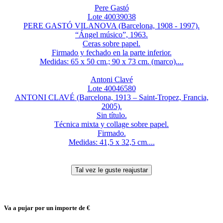
Pere Gastó
Lote 40039038
PERE GASTÓ VILANOVA (Barcelona, 1908 - 1997).
“Ángel músico”, 1963.
Ceras sobre papel.
Firmado y fechado en la parte inferior.
Medidas: 65 x 50 cm.; 90 x 73 cm. (marco)....
Antoni Clavé
Lote 40046580
ANTONI CLAVÉ (Barcelona, 1913 – Saint-Tropez, Francia,
2005).
Sin título.
Técnica mixta y collage sobre papel.
Firmado.
Medidas: 41,5 x 32,5 cm....
Va a pujar por un importe de
€