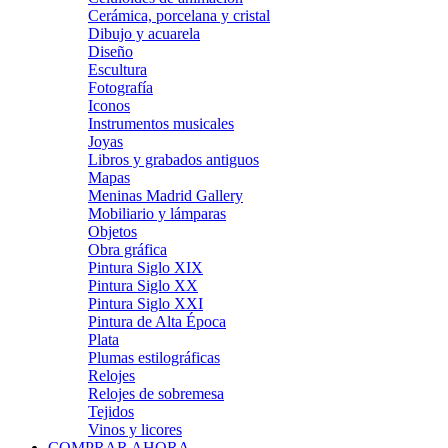
Cerámica, porcelana y cristal
Dibujo y acuarela
Diseño
Escultura
Fotografía
Iconos
Instrumentos musicales
Joyas
Libros y grabados antiguos
Mapas
Meninas Madrid Gallery
Mobiliario y lámparas
Objetos
Obra gráfica
Pintura Siglo XIX
Pintura Siglo XX
Pintura Siglo XXI
Pintura de Alta Época
Plata
Plumas estilográficas
Relojes
Relojes de sobremesa
Tejidos
Vinos y licores
COMPRAR AHORA