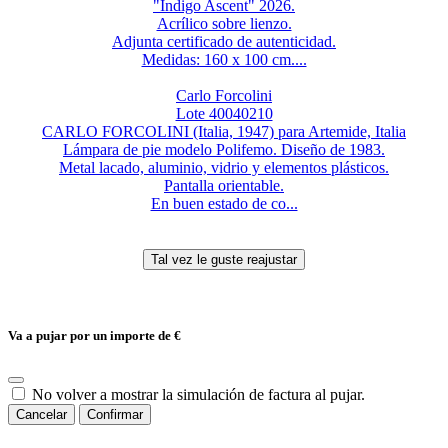
"Índigo Ascent" 2026.
Acrílico sobre lienzo.
Adjunta certificado de autenticidad.
Medidas: 160 x 100 cm....
Carlo Forcolini
Lote 40040210
CARLO FORCOLINI (Italia, 1947) para Artemide, Italia
Lámpara de pie modelo Polifemo. Diseño de 1983.
Metal lacado, aluminio, vidrio y elementos plásticos.
Pantalla orientable.
En buen estado de co...
Va a pujar por un importe de
€
No volver a mostrar la simulación de factura al pujar.
Cancelar
Confirmar