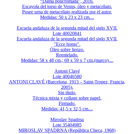
“Dama policromada”, 2016.
Escayola del torso de Venus, óleo y metacrilato.
Posee urna de metacrilato realizada por el autor.
Medidas: 50 x 23 x 23 cm....
Escuela andaluza de la segunda mitad del siglo XVII.
Lote 40020841
Escuela andaluza de la segunda mitad del siglo XVII.
"Ecce homo".
Óleo sobre lienzo.
Reentelado.
Medidas: 58 x 48 cm.; 69 x 59 x 7 cm.(marco)....
Antoni Clavé
Lote 40046580
ANTONI CLAVÉ (Barcelona, 1913 – Saint-Tropez, Francia,
2005).
Sin título.
Técnica mixta y collage sobre papel.
Firmado.
Medidas: 41,5 x 32,5 cm....
Miroslav Spadrna
Lote 35404985
MIROSLAV SPADRNA (República Checa, 1968)