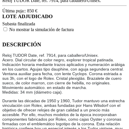
Reloj TUDOR Date, ref. 7914, para caballero/Unisex.
Última puja::
850
€
LOTE ADJUDICADO
Subasta finalizada
No mostrar la simulación de factura
DESCRIPCIÓN
Reloj TUDOR Date, ref. 7914, para caballero/Unisex.
Acero. Dial circular de color negro, explorer tropical patinada.
Indicación horaria mediante trazos aplicados y numeración arábiga
en los cuartos. Agujas tipo dauphine, con aguja segundera central.
Ventana auxiliar para fecha, con lente Cyclops. Corona estriada a
sus 3h, con el logo de Rolex. Cristal plexiglás. Brazalete de cuero
sueco, de color marron, con cierre de hebilla, no originales.
Movimiento automático. en estado de marcha.
Medidas: 34 mm (diámetro caja).
Durante las décadas de 1950 y 1960, Tudor mantuvo una estrecha
vinculación con Rolex, ambas fundadas por Hans Wilsdorf con el
objetivo de ofrecer relojes de gran calidad a un precio más
accesible. Por ello, muchos modelos de la época incorporaban
componentes fabricados por Rolex, como cajas Oyster y coronas
firmadas con el emblemático logotipo de la corona. Esta relación
histórica confiere hoy un especial interés a los Tudor vintage, muy