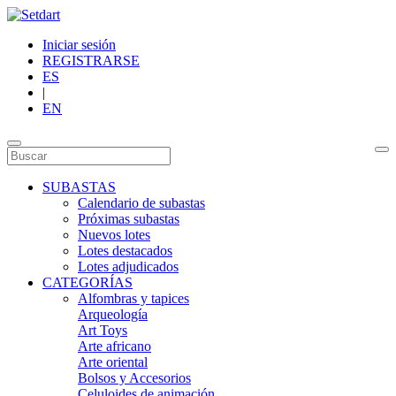
Iniciar sesión
REGISTRARSE
ES
|
EN
SUBASTAS
Calendario de subastas
Próximas subastas
Nuevos lotes
Lotes destacados
Lotes adjudicados
CATEGORÍAS
Alfombras y tapices
Arqueología
Art Toys
Arte africano
Arte oriental
Bolsos y Accesorios
Celuloides de animación