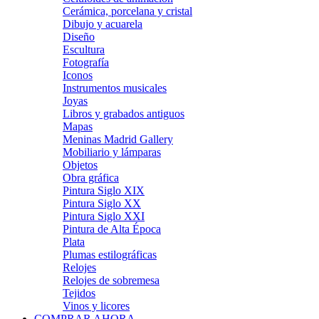
Cerámica, porcelana y cristal
Dibujo y acuarela
Diseño
Escultura
Fotografía
Iconos
Instrumentos musicales
Joyas
Libros y grabados antiguos
Mapas
Meninas Madrid Gallery
Mobiliario y lámparas
Objetos
Obra gráfica
Pintura Siglo XIX
Pintura Siglo XX
Pintura Siglo XXI
Pintura de Alta Época
Plata
Plumas estilográficas
Relojes
Relojes de sobremesa
Tejidos
Vinos y licores
COMPRAR AHORA