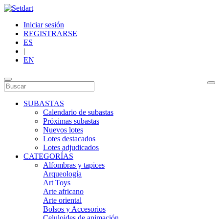
Iniciar sesión
REGISTRARSE
ES
|
EN
SUBASTAS
Calendario de subastas
Próximas subastas
Nuevos lotes
Lotes destacados
Lotes adjudicados
CATEGORÍAS
Alfombras y tapices
Arqueología
Art Toys
Arte africano
Arte oriental
Bolsos y Accesorios
Celuloides de animación