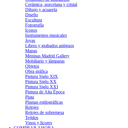
Cerámica, porcelana y cristal
Dibujo y acuarela
Diseño
Escultura
Fotografía
Iconos
Instrumentos musicales
Joyas
Libros y grabados antiguos
Mapas
Meninas Madrid Gallery
Mobiliario y lámparas
Objetos
Obra gráfica
Pintura Siglo XIX
Pintura Siglo XX
Pintura Siglo XXI
Pintura de Alta Época
Plata
Plumas estilográficas
Relojes
Relojes de sobremesa
Tejidos
Vinos y licores
COMPRAR AHORA