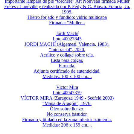
Importante lámpara de pie “torchère” Art Nouveau firmada Muller
Frères / Lunéville y realizada por P. Fédy & C. Biasca. Francia, ca.
1905.
Hierro forjado y fundido; vidrio multicapa
Firmada: “Muller...
Jordi Machí
Lote 40027845
JORDI MACHÍ (Algemesí, Valencia, 1983).
"Interracial", 2020.
Acrílico y collage sobre tela.
Lista para colgar.
Firmada.
Adjunta certificado de autenticidad.
Medidas: 100 x 100 cm....
Victor Mira
Lote 40047359
VÍCTOR MIRA (Zaragoza 1949 - Seefeld 2003)
“Mapa de Aragón”, 1976.
Óleo sobre lienzo.
No conserva bastidor.
Firmado y titulado en la zona inferior izquierda.
Medidas: 206 x 155 cm....