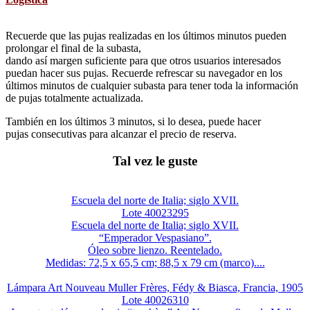
Recuerde que las pujas realizadas en los últimos minutos pueden
prolongar el final de la subasta,
dando así margen suficiente para que otros usuarios interesados
puedan hacer sus pujas. Recuerde refrescar su navegador en los
últimos minutos de cualquier subasta para tener toda la información
de pujas totalmente actualizada.
También en los últimos 3 minutos, si lo desea, puede hacer
pujas consecutivas para alcanzar el precio de reserva.
Tal vez le guste
Escuela del norte de Italia; siglo XVII.
Lote 40023295
Escuela del norte de Italia; siglo XVII.
“Emperador Vespasiano”.
Óleo sobre lienzo. Reentelado.
Medidas: 72,5 x 65,5 cm; 88,5 x 79 cm (marco)....
Lámpara Art Nouveau Muller Frères, Fédy & Biasca, Francia, 1905
Lote 40026310