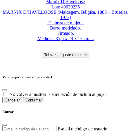
Marnix D'Haveloose
Lote 40039235
MARNIX D’HAVELOOSE (Maldegem, Bélgica, 1885 – Bruselas,
1973)
“Cabeza de mujer”.
Barro modelado.
Firmado.
Medidas: 35,5 x 29 x 17 cm....
Va a pujar por un importe de
€
No volver a mostrar la simulación de factura al pujar.
Cancelar
Confirmar
Entrar
E-mail o código de usuario