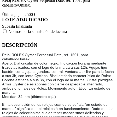
Reloj ROLEX Oyster Perpetual Date, ref. 1501, para
caballero/Unisex.
Última puja::
2500
€
LOTE ADJUDICADO
Subasta finalizada
No mostrar la simulación de factura
DESCRIPCIÓN
Reloj ROLEX Oyster Perpetual Date, ref. 1501, para
caballero/Unisex.
Acero. Dial circular de color negro. Indicación horaria mediante
trazos aplicados, con el logo de la marca a sus 12h. Agujas tipo
bastón, con aguja segundera central. Ventana auxiliar para la fecha
a sus 3h, con lente Cyclops. Bisel estriado característico de Rolex.
Corona estriada a sus 3h, con el logo de la marca. Cristal plexiglás.
Armis Oyster de eslabones con cierre desplegable integrado,
ambos originales de Rolex. Movimiento automático. En estado de
marcha.
Medidas: 34 mm (diámetro caja).
En la descripción de los relojes cuando se señala “en estado de
marcha” significa que el reloj está en funcionamiento. Dado que los
relojes de coleccionista suelen tener mecanismos delicados y