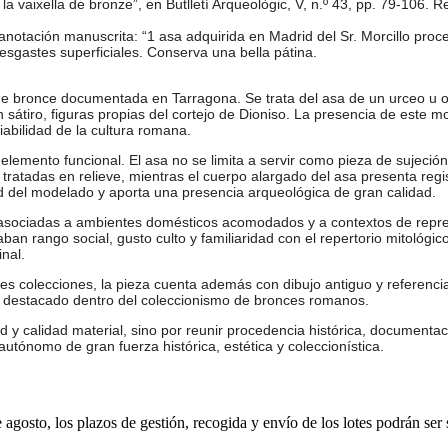
la vaixella de bronze”, en Butlletí Arqueològic, V, n.º 43, pp. 79-106. 
 anotación manuscrita: “1 asa adquirida en Madrid del Sr. Morcillo proce
sgastes superficiales. Conserva una bella pátina.
 de bronce documentada en Tarragona. Se trata del asa de un urceo u ol
sátiro, figuras propias del cortejo de Dioniso. La presencia de este m
ciabilidad de la cultura romana.
n elemento funcional. El asa no se limita a servir como pieza de sujeci
ratadas en relieve, mientras el cuerpo alargado del asa presenta regis
ad del modelado y aporta una presencia arqueológica de gran calidad.
l, asociadas a ambientes domésticos acomodados y a contextos de repre
lejaban rango social, gusto culto y familiaridad con el repertorio mitol
inal.
 colecciones, la pieza cuenta además con dibujo antiguo y referencias 
nte destacado dentro del coleccionismo de bronces romanos.
 y calidad material, sino por reunir procedencia histórica, documentac
utónomo de gran fuerza histórica, estética y coleccionística.
e agosto, los plazos de gestión, recogida y envío de los lotes podrán ser