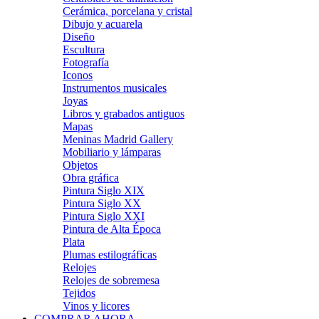
Cerámica, porcelana y cristal
Dibujo y acuarela
Diseño
Escultura
Fotografía
Iconos
Instrumentos musicales
Joyas
Libros y grabados antiguos
Mapas
Meninas Madrid Gallery
Mobiliario y lámparas
Objetos
Obra gráfica
Pintura Siglo XIX
Pintura Siglo XX
Pintura Siglo XXI
Pintura de Alta Época
Plata
Plumas estilográficas
Relojes
Relojes de sobremesa
Tejidos
Vinos y licores
COMPRAR AHORA