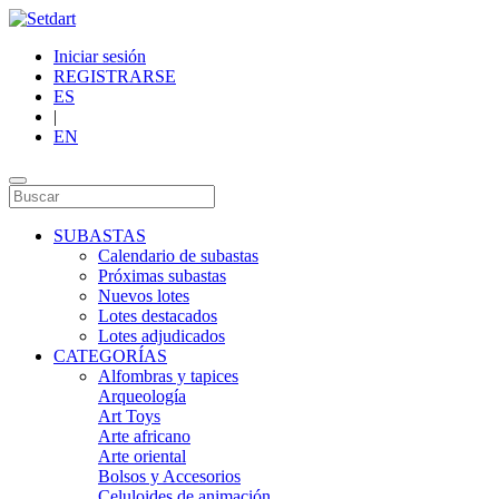
Iniciar sesión
REGISTRARSE
ES
|
EN
SUBASTAS
Calendario de subastas
Próximas subastas
Nuevos lotes
Lotes destacados
Lotes adjudicados
CATEGORÍAS
Alfombras y tapices
Arqueología
Art Toys
Arte africano
Arte oriental
Bolsos y Accesorios
Celuloides de animación