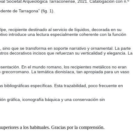
Reial Societat Arqueològica Tarraconense, 2021. Catalogación con n.º
dente de Tarragona” (fig. 1).
pe, recipiente destinado al servicio de líquidos, decorada en su
otivo introduce una lectura especialmente coherente con la función
ón, sino que se transforma en soporte narrativo y ornamental. La parte
tros decorativos incisos que refuerzan su verticalidad y elegancia. La
sentación. En el mundo romano, los recipientes metálicos no eran
ógico grecorromano. La temática dionisíaca, tan apropiada para un vaso
bibliográficas específicas. Esta trazabilidad, poco frecuente en
ión gráfica, iconografía báquica y una conservación sin
 superiores a los habituales. Gracias por la comprensión.