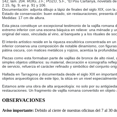
142, lám. 204. ROIG, J.F.; POZO, S.F., “El Pou Cartanyà, novetats de 
2.15, fig. 9, en p. 91 y 106.
Documentación: adjunta dibujo a lápiz de finales del siglo XIX, con la
Estado de conservación: buen estado, sin restauraciones; presenta de
Medidas: 17 cm de altura.
Esta pieza constituye un excepcional testimonio de la vajilla romana
extremo inferior con una escena báquica en relieve: una ménade y un 
original del vaso, vinculada al vino, al banquete y a los rituales de so
El interés artístico reside en la riqueza escultórica concentrada en u
inferior conserva una composición de notable dinamismo, con figuras t
pátina oscura, con matices metálicos y rojizos, acentúa la profundid
Piezas como esta formaban parte de vajillas de bronce de alto nive
simples objetos utilitarios: su material, decoración e iconografía ref
de servicio, refuerza el carácter refinado y simbólico del conjunto orig
Hallada en Tarragona y documentada desde el siglo XIX en importantes
objetos arqueológicos de este tipo, la sitúa en un nivel especialme
Estamos ante una obra de alta arqueología: no solo por su antigüedad
restauraciones. Un fragmento de vajilla romana convertido en objeto a
OBSERVACIONES
Aviso importante:
Debido al cierre de nuestras oficinas del 7 al 30 d