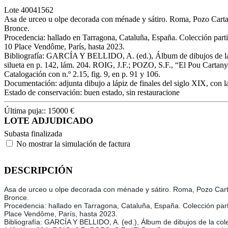
Lote
40041562
Asa de urceo u olpe decorada con ménade y sátiro. Roma, Pozo Cartan
Bronce.
Procedencia: hallado en Tarragona, Cataluña, España. Colección parti
10 Place Vendôme, París, hasta 2023.
Bibliografía: GARCÍA Y BELLIDO, A. (ed.), Álbum de dibujos de la 
silueta en p. 142, lám. 204. ROIG, J.F.; POZO, S.F., “El Pou Cartanyà
Catalogación con n.º 2.15, fig. 9, en p. 91 y 106.
Documentación: adjunta dibujo a lápiz de finales del siglo XIX, con l
Estado de conservación: buen estado, sin restauracione
Última puja::
15000
€
LOTE ADJUDICADO
Subasta finalizada
No mostrar la simulación de factura
DESCRIPCIÓN
Asa de urceo u olpe decorada con ménade y sátiro. Roma, Pozo Carta
Bronce.
Procedencia: hallado en Tarragona, Cataluña, España. Colección partic
Place Vendôme, París, hasta 2023.
Bibliografía: GARCÍA Y BELLIDO, A. (ed.), Álbum de dibujos de la col