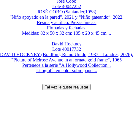
José Cobo
Lote 40047252
JOSÉ COBO (Santander,1958)
“Niño apoyado en la pared”, 2021 y “Niño gateando”, 2022.
Resina y acrílico. Piezas únicas.
Firmadas y fechadas.
Medidas: 82 x 50 x 32 cm; 105 x 20 x 45 cm....
David Hockney
Lote 40017732
DAVID HOCKNEY (Bradford, Reino Unido, 1937 – Londres, 2026).
"Picture of Melrose Avenue in an ornate gold frame", 1965
Pertenece a la serie "A Hollywood Collection".
Litografía en color sobre papel...