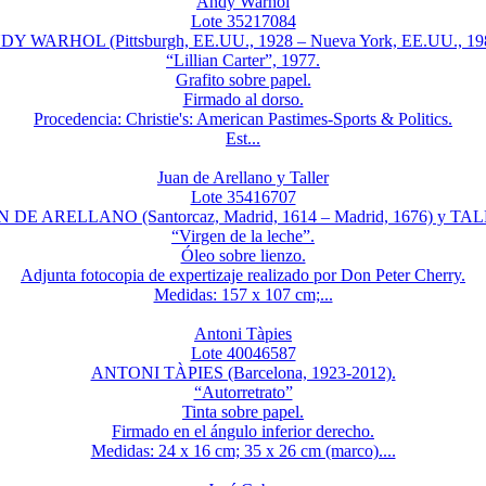
Andy Warhol
Lote 35217084
Y WARHOL (Pittsburgh, EE.UU., 1928 – Nueva York, EE.UU., 19
“Lillian Carter”, 1977.
Grafito sobre papel.
Firmado al dorso.
Procedencia: Christie's: American Pastimes-Sports & Politics.
Est...
Juan de Arellano y Taller
Lote 35416707
 DE ARELLANO (Santorcaz, Madrid, 1614 – Madrid, 1676) y TA
“Virgen de la leche”.
Óleo sobre lienzo.
Adjunta fotocopia de expertizaje realizado por Don Peter Cherry.
Medidas: 157 x 107 cm;...
Antoni Tàpies
Lote 40046587
ANTONI TÀPIES (Barcelona, 1923-2012).
“Autorretrato”
Tinta sobre papel.
Firmado en el ángulo inferior derecho.
Medidas: 24 x 16 cm; 35 x 26 cm (marco)....