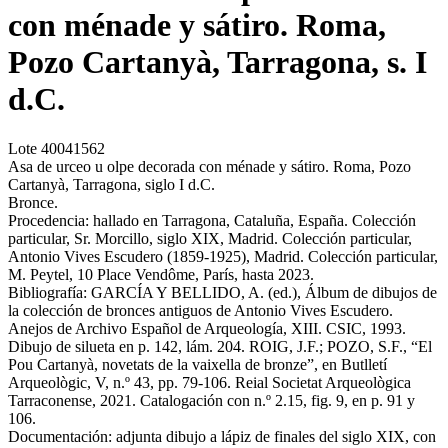
con ménade y sátiro. Roma,
Pozo Cartanyà, Tarragona, s. I
d.C.
Lote
40041562
Asa de urceo u olpe decorada con ménade y sátiro. Roma, Pozo
Cartanyà, Tarragona, siglo I d.C.
Bronce.
Procedencia: hallado en Tarragona, Cataluña, España. Colección
particular, Sr. Morcillo, siglo XIX, Madrid. Colección particular,
Antonio Vives Escudero (1859-1925), Madrid. Colección particular,
M. Peytel, 10 Place Vendôme, París, hasta 2023.
Bibliografía: GARCÍA Y BELLIDO, A. (ed.), Álbum de dibujos de
la colección de bronces antiguos de Antonio Vives Escudero.
Anejos de Archivo Español de Arqueología, XIII. CSIC, 1993.
Dibujo de silueta en p. 142, lám. 204. ROIG, J.F.; POZO, S.F., “El
Pou Cartanyà, novetats de la vaixella de bronze”, en Butlletí
Arqueològic, V, n.º 43, pp. 79-106. Reial Societat Arqueològica
Tarraconense, 2021. Catalogación con n.º 2.15, fig. 9, en p. 91 y
106.
Documentación: adjunta dibujo a lápiz de finales del siglo XIX, con