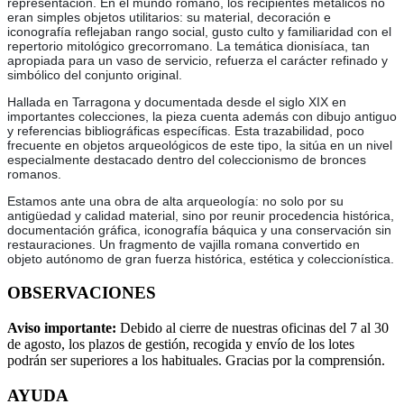
representación. En el mundo romano, los recipientes metálicos no
eran simples objetos utilitarios: su material, decoración e
iconografía reflejaban rango social, gusto culto y familiaridad con el
repertorio mitológico grecorromano. La temática dionisíaca, tan
apropiada para un vaso de servicio, refuerza el carácter refinado y
simbólico del conjunto original.
Hallada en Tarragona y documentada desde el siglo XIX en
importantes colecciones, la pieza cuenta además con dibujo antiguo
y referencias bibliográficas específicas. Esta trazabilidad, poco
frecuente en objetos arqueológicos de este tipo, la sitúa en un nivel
especialmente destacado dentro del coleccionismo de bronces
romanos.
Estamos ante una obra de alta arqueología: no solo por su
antigüedad y calidad material, sino por reunir procedencia histórica,
documentación gráfica, iconografía báquica y una conservación sin
restauraciones. Un fragmento de vajilla romana convertido en
objeto autónomo de gran fuerza histórica, estética y coleccionística.
OBSERVACIONES
Aviso importante:
Debido al cierre de nuestras oficinas del 7 al 30
de agosto, los plazos de gestión, recogida y envío de los lotes
podrán ser superiores a los habituales. Gracias por la comprensión.
AYUDA