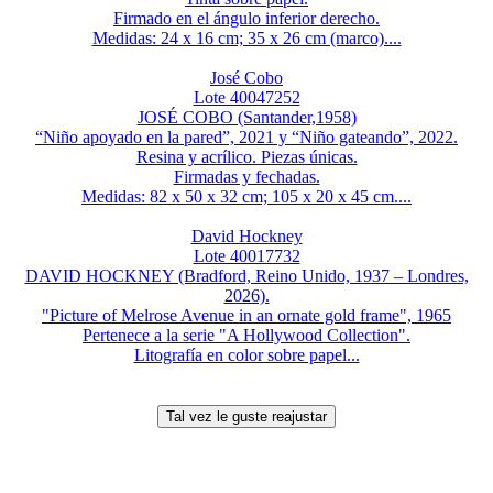
Firmado en el ángulo inferior derecho.
Medidas: 24 x 16 cm; 35 x 26 cm (marco)....
José Cobo
Lote 40047252
JOSÉ COBO (Santander,1958)
“Niño apoyado en la pared”, 2021 y “Niño gateando”, 2022.
Resina y acrílico. Piezas únicas.
Firmadas y fechadas.
Medidas: 82 x 50 x 32 cm; 105 x 20 x 45 cm....
David Hockney
Lote 40017732
DAVID HOCKNEY (Bradford, Reino Unido, 1937 – Londres,
2026).
"Picture of Melrose Avenue in an ornate gold frame", 1965
Pertenece a la serie "A Hollywood Collection".
Litografía en color sobre papel...