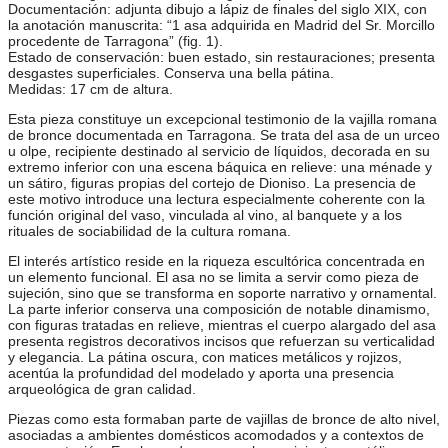
Documentación: adjunta dibujo a lápiz de finales del siglo XIX, con
la anotación manuscrita: “1 asa adquirida en Madrid del Sr. Morcillo
procedente de Tarragona” (fig. 1).
Estado de conservación: buen estado, sin restauraciones; presenta
desgastes superficiales. Conserva una bella pátina.
Medidas: 17 cm de altura.
Esta pieza constituye un excepcional testimonio de la vajilla romana
de bronce documentada en Tarragona. Se trata del asa de un urceo
u olpe, recipiente destinado al servicio de líquidos, decorada en su
extremo inferior con una escena báquica en relieve: una ménade y
un sátiro, figuras propias del cortejo de Dioniso. La presencia de
este motivo introduce una lectura especialmente coherente con la
función original del vaso, vinculada al vino, al banquete y a los
rituales de sociabilidad de la cultura romana.
El interés artístico reside en la riqueza escultórica concentrada en
un elemento funcional. El asa no se limita a servir como pieza de
sujeción, sino que se transforma en soporte narrativo y ornamental.
La parte inferior conserva una composición de notable dinamismo,
con figuras tratadas en relieve, mientras el cuerpo alargado del asa
presenta registros decorativos incisos que refuerzan su verticalidad
y elegancia. La pátina oscura, con matices metálicos y rojizos,
acentúa la profundidad del modelado y aporta una presencia
arqueológica de gran calidad.
Piezas como esta formaban parte de vajillas de bronce de alto nivel,
asociadas a ambientes domésticos acomodados y a contextos de