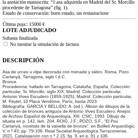
la anotación manuscrita: “1 asa adquirida en Madrid del Sr. Morcillo
procedente de Tarragona” (fig. 1).
Estado de conservación: buen estado, sin restauracione
Última puja::
15000
€
LOTE ADJUDICADO
Subasta finalizada
No mostrar la simulación de factura
DESCRIPCIÓN
Asa de urceo u olpe decorada con ménade y sátiro. Roma, Pozo
Cartanyà, Tarragona, siglo I d.C.
Bronce.
Procedencia: hallado en Tarragona, Cataluña, España. Colección
particular, Sr. Morcillo, siglo XIX, Madrid. Colección particular,
Antonio Vives Escudero (1859-1925), Madrid. Colección particular,
M. Peytel, 10 Place Vendôme, París, hasta 2023.
Bibliografía: GARCÍA Y BELLIDO, A. (ed.), Álbum de dibujos de la
colección de bronces antiguos de Antonio Vives Escudero. Anejos
de Archivo Español de Arqueología, XIII. CSIC, 1993. Dibujo de
silueta en p. 142, lám. 204. ROIG, J.F.; POZO, S.F., “El Pou
Cartanyà, novetats de la vaixella de bronze”, en Butlletí Arqueològic,
V, n.º 43, pp. 79-106. Reial Societat Arqueològica Tarraconense,
2021. Catalogación con n.º 2.15, fig. 9, en p. 91 y 106.