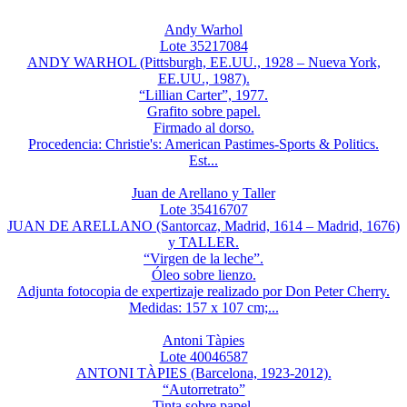
Andy Warhol
Lote 35217084
ANDY WARHOL (Pittsburgh, EE.UU., 1928 – Nueva York,
EE.UU., 1987).
“Lillian Carter”, 1977.
Grafito sobre papel.
Firmado al dorso.
Procedencia: Christie's: American Pastimes-Sports & Politics.
Est...
Juan de Arellano y Taller
Lote 35416707
JUAN DE ARELLANO (Santorcaz, Madrid, 1614 – Madrid, 1676)
y TALLER.
“Virgen de la leche”.
Óleo sobre lienzo.
Adjunta fotocopia de expertizaje realizado por Don Peter Cherry.
Medidas: 157 x 107 cm;...
Antoni Tàpies
Lote 40046587
ANTONI TÀPIES (Barcelona, 1923-2012).
“Autorretrato”
Tinta sobre papel.