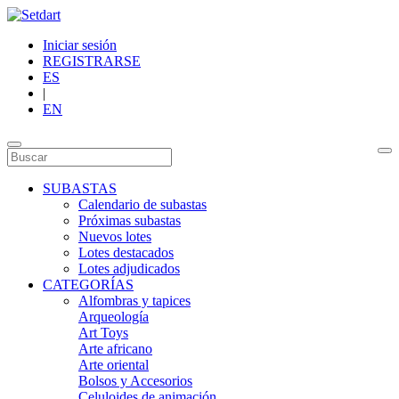
Iniciar sesión
REGISTRARSE
ES
|
EN
SUBASTAS
Calendario de subastas
Próximas subastas
Nuevos lotes
Lotes destacados
Lotes adjudicados
CATEGORÍAS
Alfombras y tapices
Arqueología
Art Toys
Arte africano
Arte oriental
Bolsos y Accesorios
Celuloides de animación