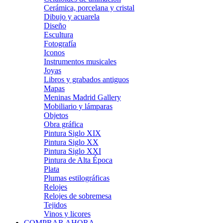
Cerámica, porcelana y cristal
Dibujo y acuarela
Diseño
Escultura
Fotografía
Iconos
Instrumentos musicales
Joyas
Libros y grabados antiguos
Mapas
Meninas Madrid Gallery
Mobiliario y lámparas
Objetos
Obra gráfica
Pintura Siglo XIX
Pintura Siglo XX
Pintura Siglo XXI
Pintura de Alta Época
Plata
Plumas estilográficas
Relojes
Relojes de sobremesa
Tejidos
Vinos y licores
COMPRAR AHORA