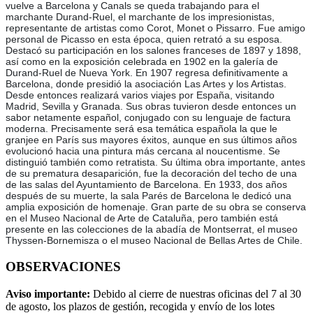
vuelve a Barcelona y Canals se queda trabajando para el
marchante Durand-Ruel, el marchante de los impresionistas,
representante de artistas como Corot, Monet o Pissarro. Fue amigo
personal de Picasso en esta época, quien retrató a su esposa.
Destacó su participación en los salones franceses de 1897 y 1898,
así como en la exposición celebrada en 1902 en la galería de
Durand-Ruel de Nueva York. En 1907 regresa definitivamente a
Barcelona, donde presidió la asociación Las Artes y los Artistas.
Desde entonces realizará varios viajes por España, visitando
Madrid, Sevilla y Granada. Sus obras tuvieron desde entonces un
sabor netamente español, conjugado con su lenguaje de factura
moderna. Precisamente será esa temática española la que le
granjee en París sus mayores éxitos, aunque en sus últimos años
evolucionó hacia una pintura más cercana al noucentisme. Se
distinguió también como retratista. Su última obra importante, antes
de su prematura desaparición, fue la decoración del techo de una
de las salas del Ayuntamiento de Barcelona. En 1933, dos años
después de su muerte, la sala Parés de Barcelona le dedicó una
amplia exposición de homenaje. Gran parte de su obra se conserva
en el Museo Nacional de Arte de Cataluña, pero también está
presente en las colecciones de la abadía de Montserrat, el museo
Thyssen-Bornemisza o el museo Nacional de Bellas Artes de Chile.
OBSERVACIONES
Aviso importante:
Debido al cierre de nuestras oficinas del 7 al 30
de agosto, los plazos de gestión, recogida y envío de los lotes