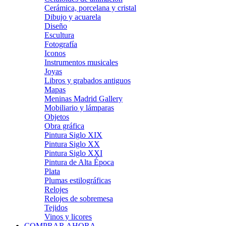
Cerámica, porcelana y cristal
Dibujo y acuarela
Diseño
Escultura
Fotografía
Iconos
Instrumentos musicales
Joyas
Libros y grabados antiguos
Mapas
Meninas Madrid Gallery
Mobiliario y lámparas
Objetos
Obra gráfica
Pintura Siglo XIX
Pintura Siglo XX
Pintura Siglo XXI
Pintura de Alta Época
Plata
Plumas estilográficas
Relojes
Relojes de sobremesa
Tejidos
Vinos y licores
COMPRAR AHORA