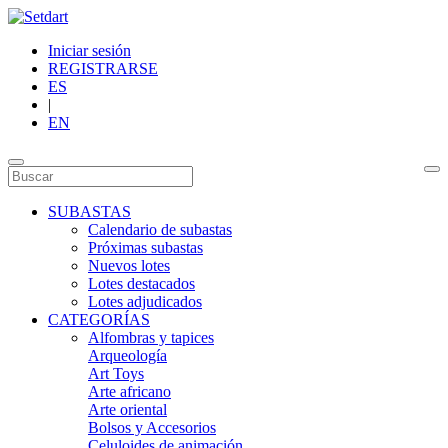
Iniciar sesión
REGISTRARSE
ES
|
EN
SUBASTAS
Calendario de subastas
Próximas subastas
Nuevos lotes
Lotes destacados
Lotes adjudicados
CATEGORÍAS
Alfombras y tapices
Arqueología
Art Toys
Arte africano
Arte oriental
Bolsos y Accesorios
Celuloides de animación