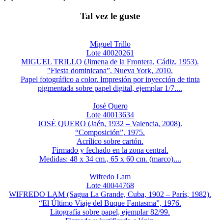
Tal vez le guste
Miguel Trillo
Lote 40020261
MIGUEL TRILLO (Jimena de la Frontera, Cádiz, 1953).
"Fiesta dominicana”, Nueva York, 2010.
Papel fotográfico a color. Impresión por inyección de tinta
pigmentada sobre papel digital, ejemplar 1/7....
José Quero
Lote 40013634
JOSÉ QUERO (Jaén, 1932 – Valencia, 2008).
“Composición”, 1975.
Acrílico sobre cartón.
Firmado y fechado en la zona central.
Medidas: 48 x 34 cm., 65 x 60 cm. (marco)....
Wifredo Lam
Lote 40044768
WIFREDO LAM (Sagua La Grande, Cuba, 1902 – París, 1982).
“El Último Viaje del Buque Fantasma”, 1976.
Litografía sobre papel, ejemplar 82/99.