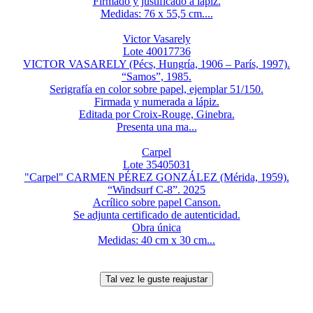
Firmado y justificado a lápiz.
Medidas: 76 x 55,5 cm....
Victor Vasarely
Lote 40017736
VICTOR VASARELY (Pécs, Hungría, 1906 – París, 1997).
“Samos”, 1985.
Serigrafía en color sobre papel, ejemplar 51/150.
Firmada y numerada a lápiz.
Editada por Croix-Rouge, Ginebra.
Presenta una ma...
Carpel
Lote 35405031
"Carpel" CARMEN PÉREZ GONZÁLEZ (Mérida, 1959).
“Windsurf C-8”. 2025
Acrílico sobre papel Canson.
Se adjunta certificado de autenticidad.
Obra única
Medidas: 40 cm x 30 cm...