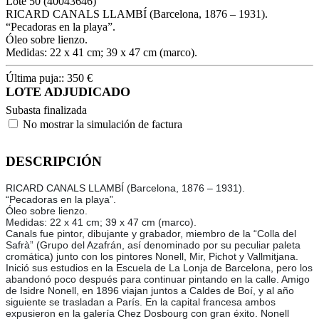
Lote
50
(40043646)
RICARD CANALS LLAMBÍ (Barcelona, 1876 – 1931).
“Pecadoras en la playa”.
Óleo sobre lienzo.
Medidas: 22 x 41 cm; 39 x 47 cm (marco).
Última puja::
350
€
LOTE ADJUDICADO
Subasta finalizada
No mostrar la simulación de factura
DESCRIPCIÓN
RICARD CANALS LLAMBÍ (Barcelona, 1876 – 1931).
“Pecadoras en la playa”.
Óleo sobre lienzo.
Medidas: 22 x 41 cm; 39 x 47 cm (marco).
Canals fue pintor, dibujante y grabador, miembro de la “Colla del
Safrà” (Grupo del Azafrán, así denominado por su peculiar paleta
cromática) junto con los pintores Nonell, Mir, Pichot y Vallmitjana.
Inició sus estudios en la Escuela de La Lonja de Barcelona, pero los
abandonó poco después para continuar pintando en la calle. Amigo
de Isidre Nonell, en 1896 viajan juntos a Caldes de Boí, y al año
siguiente se trasladan a París. En la capital francesa ambos
expusieron en la galería Chez Dosbourg con gran éxito. Nonell