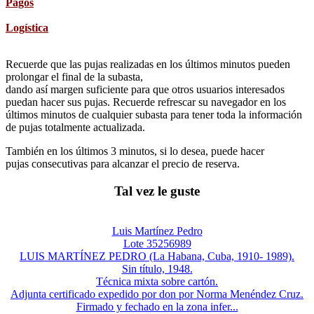
Pagos
Logística
Recuerde que las pujas realizadas en los últimos minutos pueden
prolongar el final de la subasta,
dando así margen suficiente para que otros usuarios interesados
puedan hacer sus pujas. Recuerde refrescar su navegador en los
últimos minutos de cualquier subasta para tener toda la información
de pujas totalmente actualizada.
También en los últimos 3 minutos, si lo desea, puede hacer
pujas consecutivas para alcanzar el precio de reserva.
Tal vez le guste
Luis Martínez Pedro
Lote 35256989
LUIS MARTÍNEZ PEDRO (La Habana, Cuba, 1910- 1989).
Sin título, 1948.
Técnica mixta sobre cartón.
Adjunta certificado expedido por don por Norma Menéndez Cruz.
Firmado y fechado en la zona infer...