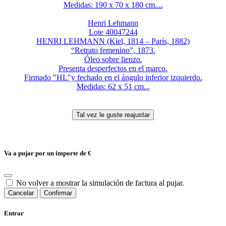
Medidas: 190 x 70 x 180 cm....
Henri Lehmann
Lote 40047244
HENRI LEHMANN (Kiel, 1814 – París, 1882)
“Retrato femenino”, 1873.
Óleo sobre lienzo.
Presenta desperfectos en el marco.
Firmado "HL"y fechado en el ángulo inferior izquierdo.
Medidas: 62 x 51 cm...
Va a pujar por un importe de
€
No volver a mostrar la simulación de factura al pujar.
Cancelar
Confirmar
Entrar