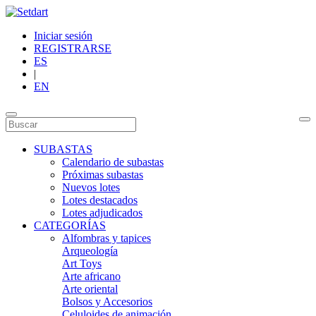
Iniciar sesión
REGISTRARSE
ES
|
EN
SUBASTAS
Calendario de subastas
Próximas subastas
Nuevos lotes
Lotes destacados
Lotes adjudicados
CATEGORÍAS
Alfombras y tapices
Arqueología
Art Toys
Arte africano
Arte oriental
Bolsos y Accesorios
Celuloides de animación