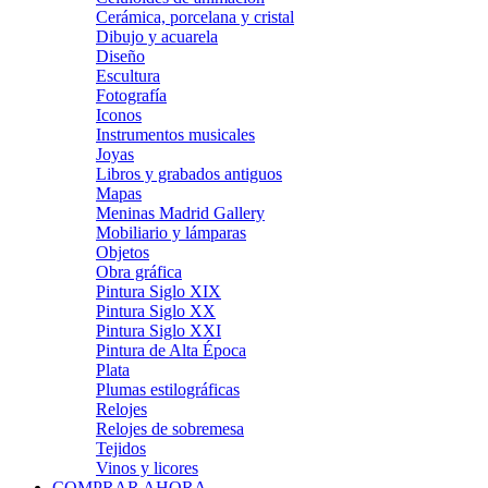
Cerámica, porcelana y cristal
Dibujo y acuarela
Diseño
Escultura
Fotografía
Iconos
Instrumentos musicales
Joyas
Libros y grabados antiguos
Mapas
Meninas Madrid Gallery
Mobiliario y lámparas
Objetos
Obra gráfica
Pintura Siglo XIX
Pintura Siglo XX
Pintura Siglo XXI
Pintura de Alta Época
Plata
Plumas estilográficas
Relojes
Relojes de sobremesa
Tejidos
Vinos y licores
COMPRAR AHORA