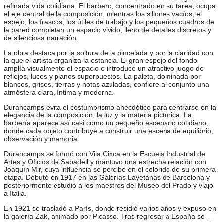
refinada vida cotidiana. El barbero, concentrado en su tarea, ocupa
el eje central de la composición, mientras los sillones vacíos, el
espejo, los frascos, los útiles de trabajo y los pequeños cuadros de
la pared completan un espacio vivido, lleno de detalles discretos y
de silenciosa narración.
La obra destaca por la soltura de la pincelada y por la claridad con
la que el artista organiza la estancia. El gran espejo del fondo
amplía visualmente el espacio e introduce un atractivo juego de
reflejos, luces y planos superpuestos. La paleta, dominada por
blancos, grises, tierras y notas azuladas, confiere al conjunto una
atmósfera clara, íntima y moderna.
Durancamps evita el costumbrismo anecdótico para centrarse en la
elegancia de la composición, la luz y la materia pictórica. La
barbería aparece así casi como un pequeño escenario cotidiano,
donde cada objeto contribuye a construir una escena de equilibrio,
observación y memoria.
Durancamps se formó con Vila Cinca en la Escuela Industrial de
Artes y Oficios de Sabadell y mantuvo una estrecha relación con
Joaquín Mir, cuya influencia se percibe en el colorido de su primera
etapa. Debutó en 1917 en las Galerías Layetanas de Barcelona y
posteriormente estudió a los maestros del Museo del Prado y viajó
a Italia.
En 1921 se trasladó a París, donde residió varios años y expuso en
la galería Zak, animado por Picasso. Tras regresar a España se