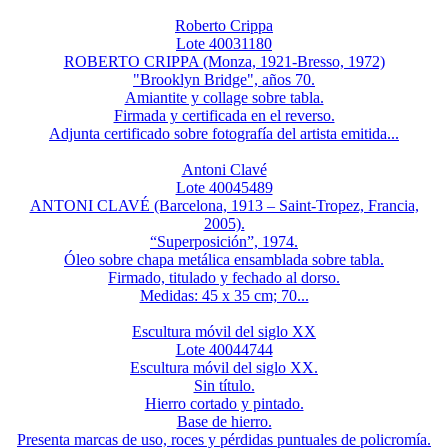
Roberto Crippa
Lote 40031180
ROBERTO CRIPPA (Monza, 1921-Bresso, 1972)
"Brooklyn Bridge", años 70.
Amiantite y collage sobre tabla.
Firmada y certificada en el reverso.
Adjunta certificado sobre fotografía del artista emitida...
Antoni Clavé
Lote 40045489
ANTONI CLAVÉ (Barcelona, 1913 – Saint-Tropez, Francia,
2005).
“Superposición”, 1974.
Óleo sobre chapa metálica ensamblada sobre tabla.
Firmado, titulado y fechado al dorso.
Medidas: 45 x 35 cm; 70...
Escultura móvil del siglo XX
Lote 40044744
Escultura móvil del siglo XX.
Sin título.
Hierro cortado y pintado.
Base de hierro.
Presenta marcas de uso, roces y pérdidas puntuales de policromía.