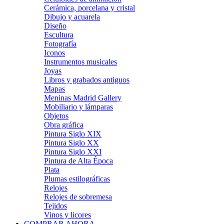
Cerámica, porcelana y cristal
Dibujo y acuarela
Diseño
Escultura
Fotografía
Iconos
Instrumentos musicales
Joyas
Libros y grabados antiguos
Mapas
Meninas Madrid Gallery
Mobiliario y lámparas
Objetos
Obra gráfica
Pintura Siglo XIX
Pintura Siglo XX
Pintura Siglo XXI
Pintura de Alta Época
Plata
Plumas estilográficas
Relojes
Relojes de sobremesa
Tejidos
Vinos y licores
COMPRAR AHORA