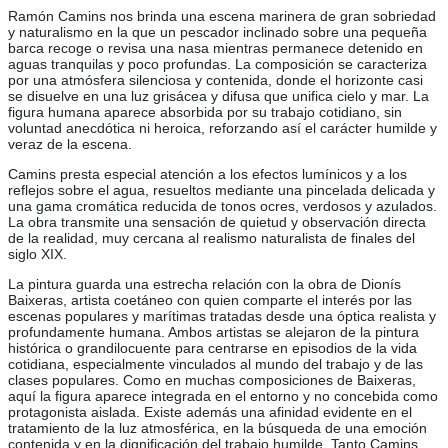
Ramón Camins nos brinda una escena marinera de gran sobriedad
y naturalismo en la que un pescador inclinado sobre una pequeña
barca recoge o revisa una nasa mientras permanece detenido en
aguas tranquilas y poco profundas. La composición se caracteriza
por una atmósfera silenciosa y contenida, donde el horizonte casi
se disuelve en una luz grisácea y difusa que unifica cielo y mar. La
figura humana aparece absorbida por su trabajo cotidiano, sin
voluntad anecdótica ni heroica, reforzando así el carácter humilde y
veraz de la escena.
Camins presta especial atención a los efectos lumínicos y a los
reflejos sobre el agua, resueltos mediante una pincelada delicada y
una gama cromática reducida de tonos ocres, verdosos y azulados.
La obra transmite una sensación de quietud y observación directa
de la realidad, muy cercana al realismo naturalista de finales del
siglo XIX.
La pintura guarda una estrecha relación con la obra de Dionís
Baixeras, artista coetáneo con quien comparte el interés por las
escenas populares y marítimas tratadas desde una óptica realista y
profundamente humana. Ambos artistas se alejaron de la pintura
histórica o grandilocuente para centrarse en episodios de la vida
cotidiana, especialmente vinculados al mundo del trabajo y de las
clases populares. Como en muchas composiciones de Baixeras,
aquí la figura aparece integrada en el entorno y no concebida como
protagonista aislada. Existe además una afinidad evidente en el
tratamiento de la luz atmosférica, en la búsqueda de una emoción
contenida y en la dignificación del trabajo humilde. Tanto Camins