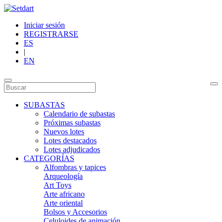
Iniciar sesión
REGISTRARSE
ES
|
EN
SUBASTAS
Calendario de subastas
Próximas subastas
Nuevos lotes
Lotes destacados
Lotes adjudicados
CATEGORÍAS
Alfombras y tapices
Arqueología
Art Toys
Arte africano
Arte oriental
Bolsos y Accesorios
Celuloides de animación