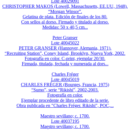
Lote 40029091
CHRISTOPHER MAKOS (Lowell, Massachusetts, EE.UU, 1948).
“Morgan Winsor”.
Gelatina de plata. Edición de finales de los 80.
Con sellos al dorso. Firmado y titulado al dorso.
Medidas: 50 x 40,5 cm...
Peter Granser
Lote 40045022
PETER GRANSER (Hannover, Alemania, 1971).
“Recruiting Station”, Coney Island, Brooklyn, Nueva York, 2002.
Fotografía en color. C-print, ejemplar 20/30.
Firmada, titulada, fechada y numerada al dors...
Charles Fréger
Lote 40045019
CHARLES FRÉGER (Bourges, Francia, 1975)
“Sumo”, serie “Rikishi”, 2002-2003.
Fotografía en color.
Ejemplar procedente de libro editado de la serie.
Obra publicada en "Charles Fréger. Rikishi", POC,...
Maestro sevillano; c. 1700.
Lote 40037195
Maestro sevillano; c. 1700.