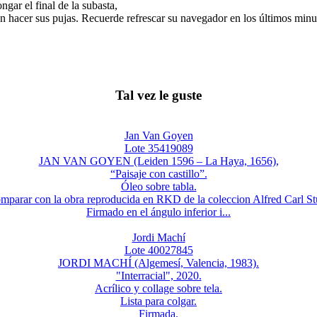
gar el final de la subasta,
n hacer sus pujas. Recuerde refrescar su navegador en los últimos minut
Tal vez le guste
Jan Van Goyen
Lote 35419089
JAN VAN GOYEN (Leiden 1596 – La Haya, 1656),
“Paisaje con castillo”.
Óleo sobre tabla.
mparar con la obra reproducida en RKD de la coleccion Alfred Carl St
Firmado en el ángulo inferior i...
Jordi Machí
Lote 40027845
JORDI MACHÍ (Algemesí, Valencia, 1983).
"Interracial", 2020.
Acrílico y collage sobre tela.
Lista para colgar.
Firmada.