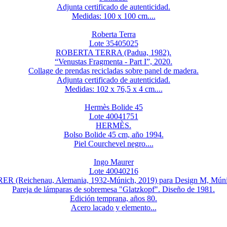
Adjunta certificado de autenticidad.
Medidas: 100 x 100 cm....
Roberta Terra
Lote 35405025
ROBERTA TERRA (Padua, 1982).
“Venustas Fragmenta - Part I”, 2020.
Collage de prendas recicladas sobre panel de madera.
Adjunta certificado de autenticidad.
Medidas: 102 x 76,5 x 4 cm....
Hermès Bolide 45
Lote 40041751
HERMÈS.
Bolso Bolide 45 cm, año 1994.
Piel Courchevel negro....
Ingo Maurer
Lote 40040216
(Reichenau, Alemania, 1932-Múnich, 2019) para Design M, Múni
Pareja de lámparas de sobremesa "Glatzkopf". Diseño de 1981.
Edición temprana, años 80.
Acero lacado y elemento...