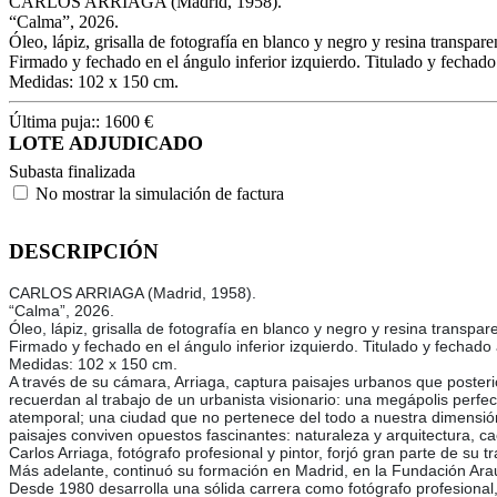
CARLOS ARRIAGA (Madrid, 1958).
“Calma”, 2026.
Óleo, lápiz, grisalla de fotografía en blanco y negro y resina transpare
Firmado y fechado en el ángulo inferior izquierdo. Titulado y fechado
Medidas: 102 x 150 cm.
Última puja::
1600
€
LOTE ADJUDICADO
Subasta finalizada
No mostrar la simulación de factura
DESCRIPCIÓN
CARLOS ARRIAGA (Madrid, 1958).
“Calma”, 2026.
Óleo, lápiz, grisalla de fotografía en blanco y negro y resina transpar
Firmado y fechado en el ángulo inferior izquierdo. Titulado y fechado 
Medidas: 102 x 150 cm.
A través de su cámara, Arriaga, captura paisajes urbanos que poste
recuerdan al trabajo de un urbanista visionario: una megápolis perfec
atemporal; una ciudad que no pertenece del todo a nuestra dimensión. 
paisajes conviven opuestos fascinantes: naturaleza y arquitectura, cao
Carlos Arriaga, fotógrafo profesional y pintor, forjó gran parte de su 
Más adelante, continuó su formación en Madrid, en la Fundación Arau
Desde 1980 desarrolla una sólida carrera como fotógrafo profesional