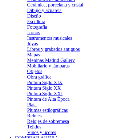
Cerámica, porcelana y cristal
Dibujo y acuarela
Diseño
Escultura
Fotografía
Iconos
Instrumentos musicales
Joyas
Libros y grabados antiguos
Mapas
Meninas Madrid Gallery
Mobiliario y lámparas
Objetos
Obra gráfica
Pintura Siglo XIX
Pintura Siglo XX
Pintura Siglo XXI
Pintura de Alta Época
Plata
Plumas estilográficas
Relojes
Relojes de sobremesa
Tejidos
Vinos y licores
COMPRAR AHORA