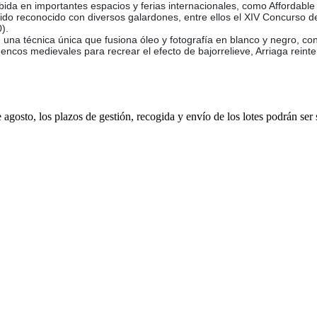
bida en importantes espacios y ferias internacionales, como Affordable 
sido reconocido con diversos galardones, entre ellos el XIV Concurso d
).
na técnica única que fusiona óleo y fotografía en blanco y negro, convir
amencos medievales para recrear el efecto de bajorrelieve, Arriaga rei
e agosto, los plazos de gestión, recogida y envío de los lotes podrán ser