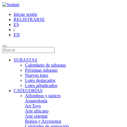
Iniciar sesión
REGISTRARSE
ES
|
EN
SUBASTAS
Calendario de subastas
Próximas subastas
Nuevos lotes
Lotes destacados
Lotes adjudicados
CATEGORÍAS
Alfombras y tapices
Arqueología
Art Toys
Arte africano
Arte oriental
Bolsos y Accesorios
Celuloides de animación