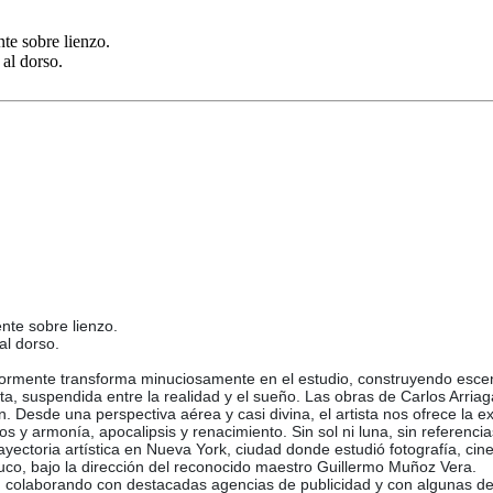
nte sobre lienzo.
 al dorso.
ente sobre lienzo.
al dorso.
riormente transforma minuciosamente en el estudio, construyendo esc
ta, suspendida entre la realidad y el sueño. Las obras de Carlos Arriag
Desde una perspectiva aérea y casi divina, el artista nos ofrece la ex
s y armonía, apocalipsis y renacimiento. Sin sol ni luna, sin referenci
trayectoria artística en Nueva York, ciudad donde estudió fotografía, ci
co, bajo la dirección del reconocido maestro Guillermo Muñoz Vera.
, colaborando con destacadas agencias de publicidad y con algunas de 