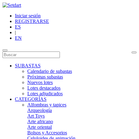
Iniciar sesión
REGISTRARSE
ES
|
EN
SUBASTAS
Calendario de subastas
Próximas subastas
Nuevos lotes
Lotes destacados
Lotes adjudicados
CATEGORÍAS
Alfombras y tapices
Arqueología
Art Toys
Arte africano
Arte oriental
Bolsos y Accesorios
Celuloides de animación