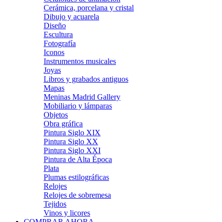
Cerámica, porcelana y cristal
Dibujo y acuarela
Diseño
Escultura
Fotografía
Iconos
Instrumentos musicales
Joyas
Libros y grabados antiguos
Mapas
Meninas Madrid Gallery
Mobiliario y lámparas
Objetos
Obra gráfica
Pintura Siglo XIX
Pintura Siglo XX
Pintura Siglo XXI
Pintura de Alta Época
Plata
Plumas estilográficas
Relojes
Relojes de sobremesa
Tejidos
Vinos y licores
COMPRAR AHORA