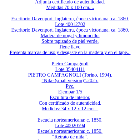
Adjunta certificado de autenticidad.
Medidas 70 x 100 cm....
Escritorio Davenport. Inglaterra, época victoriana, ca. 1860.
Lote 40012702
Escritorio Davenport. Inglaterra, época victoriana, ca. 1860.
Madera de nogal y limoncillo.
Sobre tapizado de piel verde.
Tiene llave.
Presenta marcas de uso y desgaste en la madera y en el tape...
Pietro Campagnoli
Lote 35404111
PIETRO CAMPAGNOLI (Torino, 1994).
"Nike (small version)".2025.
Pvc.
Ejempar 1/5
Escultura de interior.
Con certificado de autenticidad.
Medidas: 34 x 12 x 12 cm....
Escuela norteamericana; c. 1850.
Lote 40020594
Escuela norteamericana; c. 1850.
“Retrato de niña”.