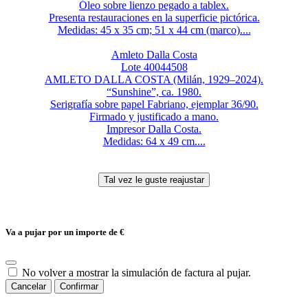
Óleo sobre lienzo pegado a tablex.
Presenta restauraciones en la superficie pictórica.
Medidas: 45 x 35 cm; 51 x 44 cm (marco)....
Amleto Dalla Costa
Lote 40044508
AMLETO DALLA COSTA (Milán, 1929–2024).
“Sunshine”, ca. 1980.
Serigrafía sobre papel Fabriano, ejemplar 36/90.
Firmado y justificado a mano.
Impresor Dalla Costa.
Medidas: 64 x 49 cm....
Va a pujar por un importe de
€
No volver a mostrar la simulación de factura al pujar.
Cancelar
Confirmar