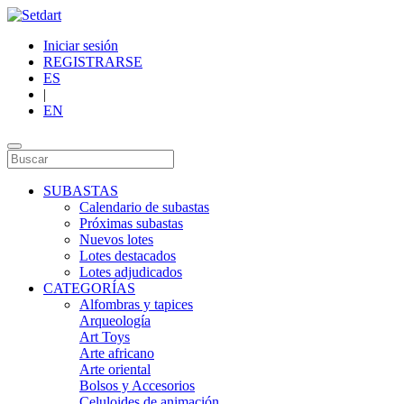
Iniciar sesión
REGISTRARSE
ES
|
EN
SUBASTAS
Calendario de subastas
Próximas subastas
Nuevos lotes
Lotes destacados
Lotes adjudicados
CATEGORÍAS
Alfombras y tapices
Arqueología
Art Toys
Arte africano
Arte oriental
Bolsos y Accesorios
Celuloides de animación