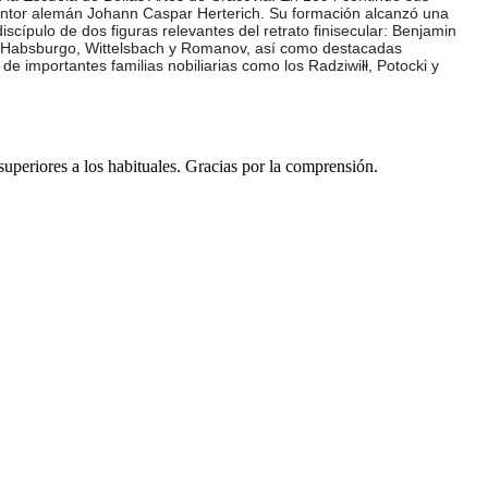
l pintor alemán Johann Caspar Herterich. Su formación alcanzó una
scípulo de dos figuras relevantes del retrato finisecular: Benjamin
ías Habsburgo, Wittelsbach y Romanov, así como destacadas
de importantes familias nobiliarias como los Radziwiłł, Potocki y
 superiores a los habituales. Gracias por la comprensión.