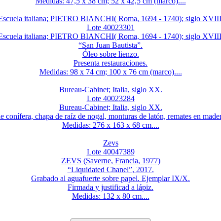
Medidas: 47,5 x 38 cm; 52 x 42,5 cm (marco)....
Escuela italiana; PIETRO BIANCHI( Roma, 1694 - 1740); siglo XVIII
Lote 40023301
Escuela italiana; PIETRO BIANCHI( Roma, 1694 - 1740); siglo XVIII
“San Juan Bautista”.
Óleo sobre lienzo.
Presenta restauraciones.
Medidas: 98 x 74 cm; 100 x 76 cm (marco)....
Bureau-Cabinet; Italia, siglo XX.
Lote 40023284
Bureau-Cabinet; Italia, siglo XX.
 conífera, chapa de raíz de nogal, monturas de latón, remates en made
Medidas: 276 x 163 x 68 cm....
Zevs
Lote 40047389
ZEVS (Saverne, Francia, 1977)
“Liquidated Chanel”, 2017.
Grabado al aguafuerte sobre papel. Ejemplar IX/X.
Firmada y justificad a lápiz.
Medidas: 132 x 80 cm....