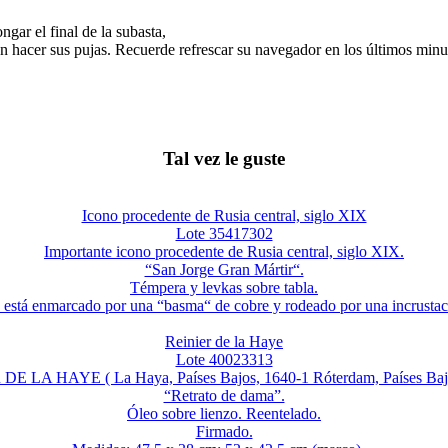
gar el final de la subasta,
n hacer sus pujas. Recuerde refrescar su navegador en los últimos minut
Tal vez le guste
Icono procedente de Rusia central, siglo XIX
Lote 35417302
Importante icono procedente de Rusia central, siglo XIX.
“San Jorge Gran Mártir“.
Témpera y levkas sobre tabla.
o está enmarcado por una “basma“ de cobre y rodeado por una incrustaci
Reinier de la Haye
Lote 40023313
DE LA HAYE ( La Haya, Países Bajos, 1640-1 Róterdam, Países Bajo
“Retrato de dama”.
Óleo sobre lienzo. Reentelado.
Firmado.