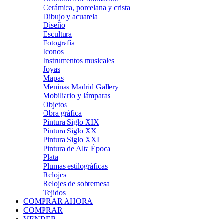
Cerámica, porcelana y cristal
Dibujo y acuarela
Diseño
Escultura
Fotografía
Iconos
Instrumentos musicales
Joyas
Mapas
Meninas Madrid Gallery
Mobiliario y lámparas
Objetos
Obra gráfica
Pintura Siglo XIX
Pintura Siglo XX
Pintura Siglo XXI
Pintura de Alta Época
Plata
Plumas estilográficas
Relojes
Relojes de sobremesa
Tejidos
COMPRAR AHORA
COMPRAR
VENDER