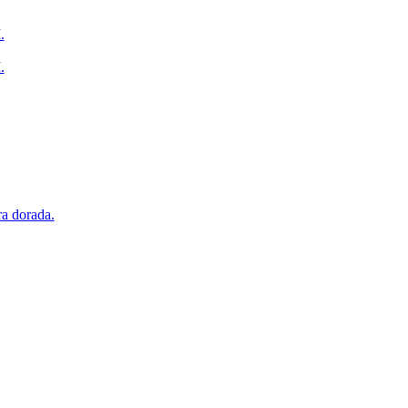
.
.
ra dorada.