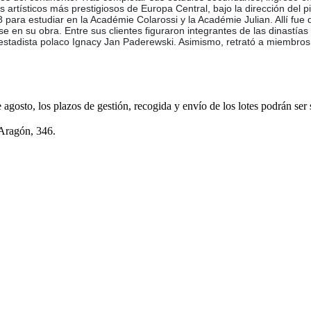
s artísticos más prestigiosos de Europa Central, bajo la dirección de
ara estudiar en la Académie Colarossi y la Académie Julian. Allí fue di
se en su obra. Entre sus clientes figuraron integrantes de las dinast
 y estadista polaco Ignacy Jan Paderewski. Asimismo, retrató a miembros 
e agosto, los plazos de gestión, recogida y envío de los lotes podrán ser
 Aragón, 346.