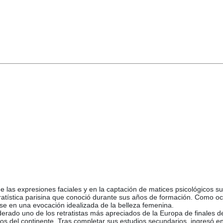
 las expresiones faciales y en la captación de matices psicológicos suti
 retratística parisina que conoció durante sus años de formación. Como
ose en una evocación idealizada de la belleza femenina.
erado uno de los retratistas más apreciados de la Europa de finales del 
sanos del continente. Tras completar sus estudios secundarios, ingresó 