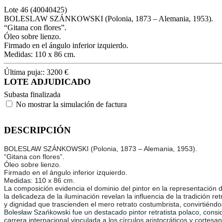
Lote
46
(40040425)
BOLESLAW SZÁNKOWSKI (Polonia, 1873 – Alemania, 1953).
“Gitana con flores”.
Óleo sobre lienzo.
Firmado en el ángulo inferior izquierdo.
Medidas: 110 x 86 cm.
Última puja::
3200
€
LOTE ADJUDICADO
Subasta finalizada
No mostrar la simulación de factura
DESCRIPCIÓN
BOLESLAW SZÁNKOWSKI (Polonia, 1873 – Alemania, 1953).
“Gitana con flores”.
Óleo sobre lienzo.
Firmado en el ángulo inferior izquierdo.
Medidas: 110 x 86 cm.
La composición evidencia el dominio del pintor en la representación de
la delicadeza de la iluminación revelan la influencia de la tradición
y dignidad que trascienden el mero retrato costumbrista, convirtiénd
Bolesław Szańkowski fue un destacado pintor retratista polaco, consid
carrera internacional vinculada a los círculos aristocráticos y corte