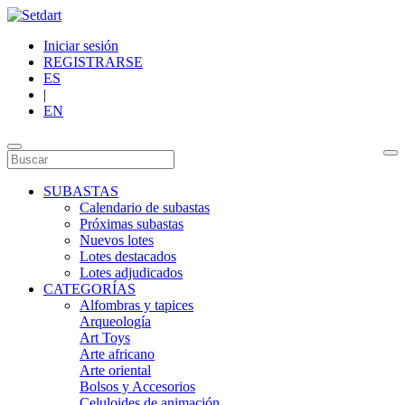
Iniciar sesión
REGISTRARSE
ES
|
EN
SUBASTAS
Calendario de subastas
Próximas subastas
Nuevos lotes
Lotes destacados
Lotes adjudicados
CATEGORÍAS
Alfombras y tapices
Arqueología
Art Toys
Arte africano
Arte oriental
Bolsos y Accesorios
Celuloides de animación