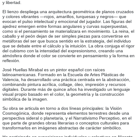
y libertad.
El lienzo despliega una arquitectura geométrica de planos cruzados
y colores vibrantes —rojos, amarillos, turquesas y negros— que
evocan el pulso intelectual y emocional del jugador. Las figuras del
ajedrez emergen entre formas angulares y curvas superpuestas,
como si el pensamiento se materializara en movimiento. La reina, el
caballo y el peón dejan de ser simples piezas para convertirse en
metáforas del ser que busca sentido en la estrategia, del individuo
que se debate entre el cálculo y la intuición. La obra conjuga el rigor
del cubismo con la intensidad del expresionismo, creando una
atmósfera donde el color se convierte en pensamiento y la forma en
reflexión.
José Huellas Mirabal es un pintor español con raíces
latinoamericanas. Formado en la Escuela de Artes Plásticas de
Valencia, ha desarrollado una práctica centrada en la abstracción,
combinando pintura acrílica, collage, óleo, impresión y recursos
digitales. Durante más de quince años ha investigado un lenguaje
visual propio basado en el color, la geometría y la construcción
simbólica de la imagen.
Su obra se articula en torno a dos líneas principales: la Visión
Cosmogónica, donde representa elementos terrestres desde una
perspectiva sideral o planetaria, y el Narrativismo Perceptivo, en el
que parte de grandes obras literarias o conceptos culturales para
transformarlos en imágenes abstractas de carácter simbólico.