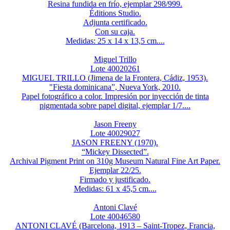
Resina fundida en frío, ejemplar 298/999.
Éditions Studio.
Adjunta certificado.
Con su caja.
Medidas: 25 x 14 x 13,5 cm....
Miguel Trillo
Lote 40020261
MIGUEL TRILLO (Jimena de la Frontera, Cádiz, 1953).
"Fiesta dominicana”, Nueva York, 2010.
Papel fotográfico a color. Impresión por inyección de tinta
pigmentada sobre papel digital, ejemplar 1/7....
Jason Freeny
Lote 40029027
JASON FREENY (1970).
“Mickey Dissected”.
Archival Pigment Print on 310g Museum Natural Fine Art Paper.
Ejemplar 22/25.
Firmado y justificado.
Medidas: 61 x 45,5 cm....
Antoni Clavé
Lote 40046580
ANTONI CLAVÉ (Barcelona, 1913 – Saint-Tropez, Francia,