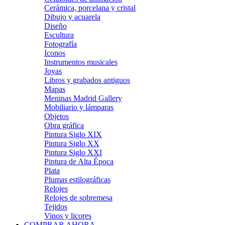
Cerámica, porcelana y cristal
Dibujo y acuarela
Diseño
Escultura
Fotografía
Iconos
Instrumentos musicales
Joyas
Libros y grabados antiguos
Mapas
Meninas Madrid Gallery
Mobiliario y lámparas
Objetos
Obra gráfica
Pintura Siglo XIX
Pintura Siglo XX
Pintura Siglo XXI
Pintura de Alta Época
Plata
Plumas estilográficas
Relojes
Relojes de sobremesa
Tejidos
Vinos y licores
COMPRAR AHORA