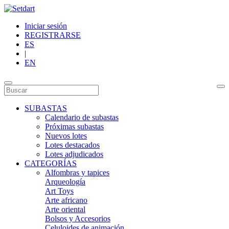
Iniciar sesión
REGISTRARSE
ES
|
EN
SUBASTAS
Calendario de subastas
Próximas subastas
Nuevos lotes
Lotes destacados
Lotes adjudicados
CATEGORÍAS
Alfombras y tapices
Arqueología
Art Toys
Arte africano
Arte oriental
Bolsos y Accesorios
Celuloides de animación