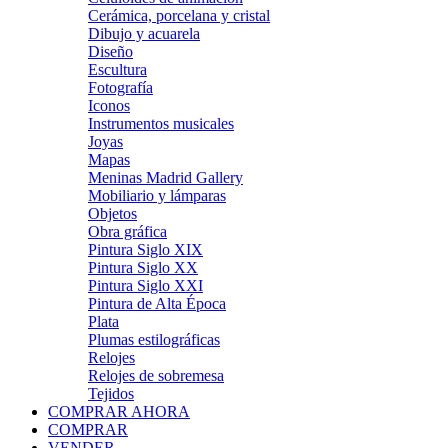
Cerámica, porcelana y cristal
Dibujo y acuarela
Diseño
Escultura
Fotografía
Iconos
Instrumentos musicales
Joyas
Mapas
Meninas Madrid Gallery
Mobiliario y lámparas
Objetos
Obra gráfica
Pintura Siglo XIX
Pintura Siglo XX
Pintura Siglo XXI
Pintura de Alta Época
Plata
Plumas estilográficas
Relojes
Relojes de sobremesa
Tejidos
COMPRAR AHORA
COMPRAR
VENDER