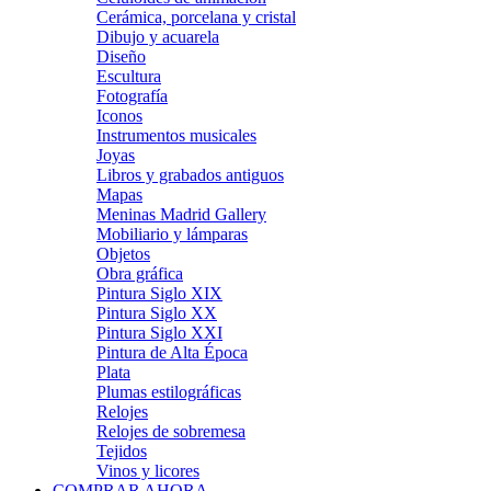
Cerámica, porcelana y cristal
Dibujo y acuarela
Diseño
Escultura
Fotografía
Iconos
Instrumentos musicales
Joyas
Libros y grabados antiguos
Mapas
Meninas Madrid Gallery
Mobiliario y lámparas
Objetos
Obra gráfica
Pintura Siglo XIX
Pintura Siglo XX
Pintura Siglo XXI
Pintura de Alta Época
Plata
Plumas estilográficas
Relojes
Relojes de sobremesa
Tejidos
Vinos y licores
COMPRAR AHORA