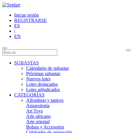
Iniciar sesión
REGISTRARSE
ES
|
EN
SUBASTAS
Calendario de subastas
Próximas subastas
Nuevos lotes
Lotes destacados
Lotes adjudicados
CATEGORÍAS
Alfombras y tapices
Arqueología
Art Toys
Arte africano
Arte oriental
Bolsos y Accesorios
Celuloides de animación