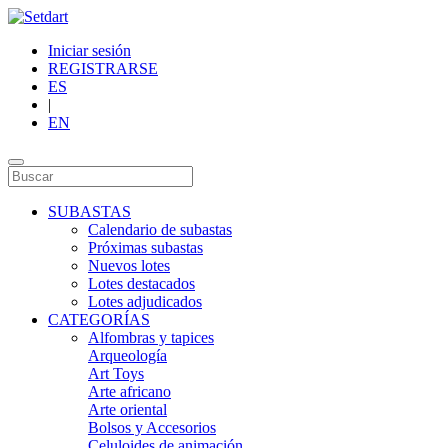
Iniciar sesión
REGISTRARSE
ES
|
EN
SUBASTAS
Calendario de subastas
Próximas subastas
Nuevos lotes
Lotes destacados
Lotes adjudicados
CATEGORÍAS
Alfombras y tapices
Arqueología
Art Toys
Arte africano
Arte oriental
Bolsos y Accesorios
Celuloides de animación