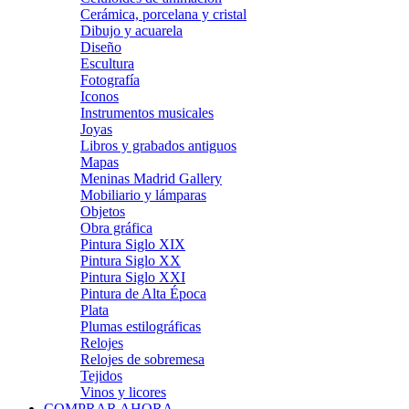
Cerámica, porcelana y cristal
Dibujo y acuarela
Diseño
Escultura
Fotografía
Iconos
Instrumentos musicales
Joyas
Libros y grabados antiguos
Mapas
Meninas Madrid Gallery
Mobiliario y lámparas
Objetos
Obra gráfica
Pintura Siglo XIX
Pintura Siglo XX
Pintura Siglo XXI
Pintura de Alta Época
Plata
Plumas estilográficas
Relojes
Relojes de sobremesa
Tejidos
Vinos y licores
COMPRAR AHORA