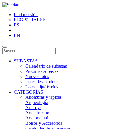
Iniciar sesión
REGISTRARSE
ES
|
EN
SUBASTAS
Calendario de subastas
Próximas subastas
Nuevos lotes
Lotes destacados
Lotes adjudicados
CATEGORÍAS
Alfombras y tapices
Arqueología
Art Toys
Arte africano
Arte oriental
Bolsos y Accesorios
Celuloides de animación