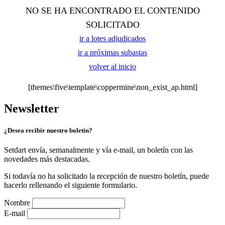
NO SE HA ENCONTRADO EL CONTENIDO
SOLICITADO
ir a lotes adjudicados
ir a próximas subastas
volver al inicio
[themes\five\template\coppermine\non_exist_ap.html]
Newsletter
¿Desea recibir nuestro boletín?
Setdart envía, semanalmente y vía e-mail, un boletín con las
novedades más destacadas.
Si todavía no ha solicitado la recepción de nuestro boletín, puede
hacerlo rellenando el siguiente formulario.
Nombre
E-mail