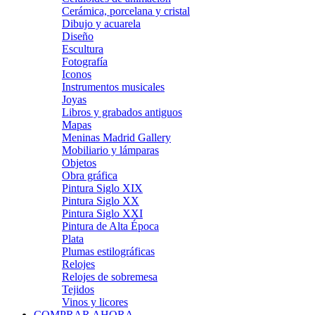
Cerámica, porcelana y cristal
Dibujo y acuarela
Diseño
Escultura
Fotografía
Iconos
Instrumentos musicales
Joyas
Libros y grabados antiguos
Mapas
Meninas Madrid Gallery
Mobiliario y lámparas
Objetos
Obra gráfica
Pintura Siglo XIX
Pintura Siglo XX
Pintura Siglo XXI
Pintura de Alta Época
Plata
Plumas estilográficas
Relojes
Relojes de sobremesa
Tejidos
Vinos y licores
COMPRAR AHORA