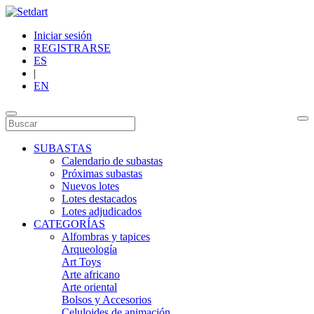
Iniciar sesión
REGISTRARSE
ES
|
EN
SUBASTAS
Calendario de subastas
Próximas subastas
Nuevos lotes
Lotes destacados
Lotes adjudicados
CATEGORÍAS
Alfombras y tapices
Arqueología
Art Toys
Arte africano
Arte oriental
Bolsos y Accesorios
Celuloides de animación