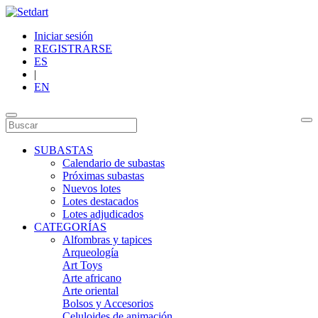
Iniciar sesión
REGISTRARSE
ES
|
EN
SUBASTAS
Calendario de subastas
Próximas subastas
Nuevos lotes
Lotes destacados
Lotes adjudicados
CATEGORÍAS
Alfombras y tapices
Arqueología
Art Toys
Arte africano
Arte oriental
Bolsos y Accesorios
Celuloides de animación