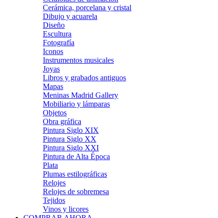
Cerámica, porcelana y cristal
Dibujo y acuarela
Diseño
Escultura
Fotografía
Iconos
Instrumentos musicales
Joyas
Libros y grabados antiguos
Mapas
Meninas Madrid Gallery
Mobiliario y lámparas
Objetos
Obra gráfica
Pintura Siglo XIX
Pintura Siglo XX
Pintura Siglo XXI
Pintura de Alta Época
Plata
Plumas estilográficas
Relojes
Relojes de sobremesa
Tejidos
Vinos y licores
COMPRAR AHORA