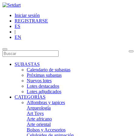
Iniciar sesión
REGISTRARSE
ES
|
EN
SUBASTAS
Calendario de subastas
Próximas subastas
Nuevos lotes
Lotes destacados
Lotes adjudicados
CATEGORÍAS
Alfombras y tapices
Arqueología
Art Toys
Arte africano
Arte oriental
Bolsos y Accesorios
Celuloides de animación