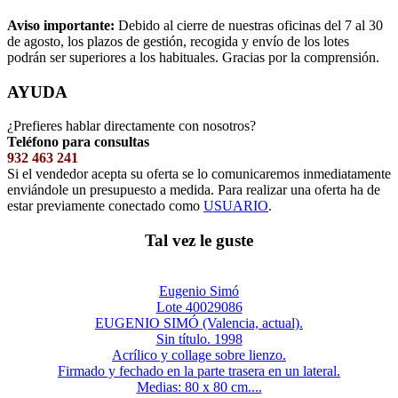
Aviso importante:
Debido al cierre de nuestras oficinas del 7 al 30
de agosto, los plazos de gestión, recogida y envío de los lotes
podrán ser superiores a los habituales. Gracias por la comprensión.
AYUDA
¿Prefieres hablar directamente con nosotros?
Teléfono para consultas
932 463 241
Si el vendedor acepta su oferta se lo comunicaremos inmediatamente
enviándole un presupuesto a medida. Para realizar una oferta ha de
estar previamente conectado como
USUARIO
.
Tal vez le guste
Eugenio Simó
Lote 40029086
EUGENIO SIMÓ (Valencia, actual).
Sin título. 1998
Acrílico y collage sobre lienzo.
Firmado y fechado en la parte trasera en un lateral.
Medias: 80 x 80 cm....