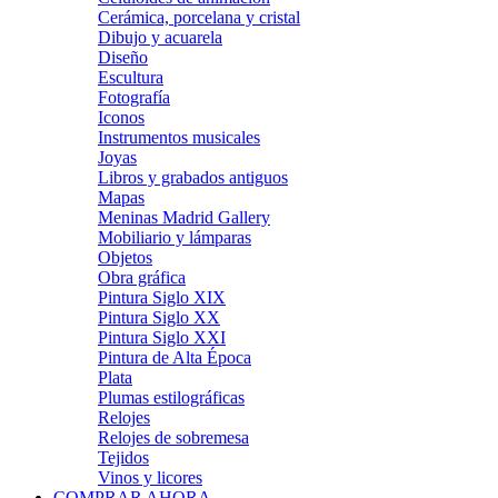
Cerámica, porcelana y cristal
Dibujo y acuarela
Diseño
Escultura
Fotografía
Iconos
Instrumentos musicales
Joyas
Libros y grabados antiguos
Mapas
Meninas Madrid Gallery
Mobiliario y lámparas
Objetos
Obra gráfica
Pintura Siglo XIX
Pintura Siglo XX
Pintura Siglo XXI
Pintura de Alta Época
Plata
Plumas estilográficas
Relojes
Relojes de sobremesa
Tejidos
Vinos y licores
COMPRAR AHORA