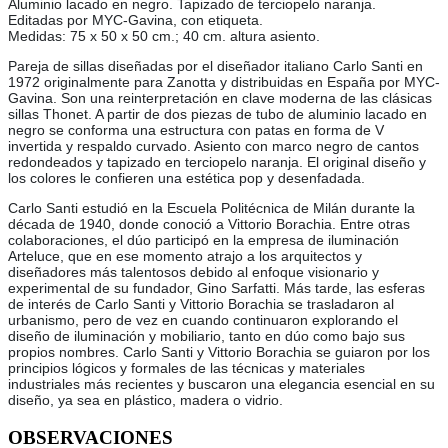
Aluminio lacado en negro. Tapizado de terciopelo naranja.
Editadas por MYC-Gavina, con etiqueta.
Medidas: 75 x 50 x 50 cm.; 40 cm. altura asiento.
Pareja de sillas diseñadas por el diseñador italiano Carlo Santi en
1972 originalmente para Zanotta y distribuidas en España por MYC-
Gavina. Son una reinterpretación en clave moderna de las clásicas
sillas Thonet. A partir de dos piezas de tubo de aluminio lacado en
negro se conforma una estructura con patas en forma de V
invertida y respaldo curvado. Asiento con marco negro de cantos
redondeados y tapizado en terciopelo naranja. El original diseño y
los colores le confieren una estética pop y desenfadada.
Carlo Santi estudió en la Escuela Politécnica de Milán durante la
década de 1940, donde conoció a Vittorio Borachia. Entre otras
colaboraciones, el dúo participó en la empresa de iluminación
Arteluce, que en ese momento atrajo a los arquitectos y
diseñadores más talentosos debido al enfoque visionario y
experimental de su fundador, Gino Sarfatti. Más tarde, las esferas
de interés de Carlo Santi y Vittorio Borachia se trasladaron al
urbanismo, pero de vez en cuando continuaron explorando el
diseño de iluminación y mobiliario, tanto en dúo como bajo sus
propios nombres. Carlo Santi y Vittorio Borachia se guiaron por los
principios lógicos y formales de las técnicas y materiales
industriales más recientes y buscaron una elegancia esencial en su
diseño, ya sea en plástico, madera o vidrio.
OBSERVACIONES