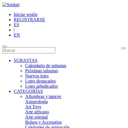
Iniciar sesión
REGISTRARSE
ES
|
EN
SUBASTAS
Calendario de subastas
Próximas subastas
Nuevos lotes
Lotes destacados
Lotes adjudicados
CATEGORÍAS
Alfombras y tapices
Arqueología
Art Toys
Arte africano
Arte oriental
Bolsos y Accesorios
Celuloides de animación