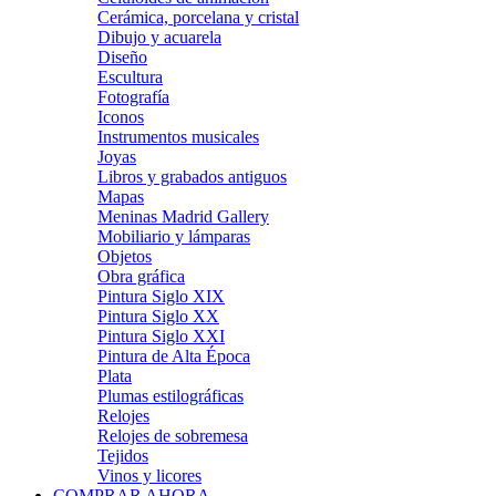
Cerámica, porcelana y cristal
Dibujo y acuarela
Diseño
Escultura
Fotografía
Iconos
Instrumentos musicales
Joyas
Libros y grabados antiguos
Mapas
Meninas Madrid Gallery
Mobiliario y lámparas
Objetos
Obra gráfica
Pintura Siglo XIX
Pintura Siglo XX
Pintura Siglo XXI
Pintura de Alta Época
Plata
Plumas estilográficas
Relojes
Relojes de sobremesa
Tejidos
Vinos y licores
COMPRAR AHORA