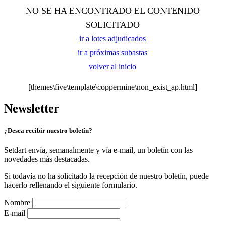
NO SE HA ENCONTRADO EL CONTENIDO
SOLICITADO
ir a lotes adjudicados
ir a próximas subastas
volver al inicio
[themes\five\template\coppermine\non_exist_ap.html]
Newsletter
¿Desea recibir nuestro boletín?
Setdart envía, semanalmente y vía e-mail, un boletín con las
novedades más destacadas.
Si todavía no ha solicitado la recepción de nuestro boletín, puede
hacerlo rellenando el siguiente formulario.
Nombre
E-mail