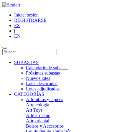
Iniciar sesión
REGISTRARSE
ES
|
EN
SUBASTAS
Calendario de subastas
Próximas subastas
Nuevos lotes
Lotes destacados
Lotes adjudicados
CATEGORÍAS
Alfombras y tapices
Arqueología
Art Toys
Arte africano
Arte oriental
Bolsos y Accesorios
Celuloides de animación