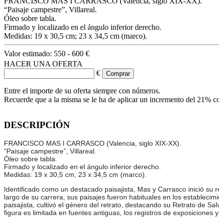
FRANCISCO MAS I CARRASCO (Valencia, siglo XIX-XX).
“Paisaje campestre”, Villareal.
Óleo sobre tabla.
Firmado y localizado en el ángulo inferior derecho.
Medidas: 19 x 30,5 cm; 23 x 34,5 cm (marco).
Valor estimado:
550 - 600 €
HACER UNA OFERTA
€
Entre el importe de su oferta siempre con números.
Recuerde que a la misma se le ha de aplicar un incremento del 21% c
DESCRIPCIÓN
FRANCISCO MAS I CARRASCO (Valencia, siglo XIX-XX).
“Paisaje campestre”, Villareal.
Óleo sobre tabla.
Firmado y localizado en el ángulo inferior derecho.
Medidas: 19 x 30,5 cm; 23 x 34,5 cm (marco).
Identificado como un destacado paisajista, Mas y Carrasco inició su 
largo de su carrera, sus paisajes fueron habituales en los estableci
paisajista, cultivó el género del retrato, destacando su Retrato de S
figura es limitada en fuentes antiguas, los registros de exposiciones 