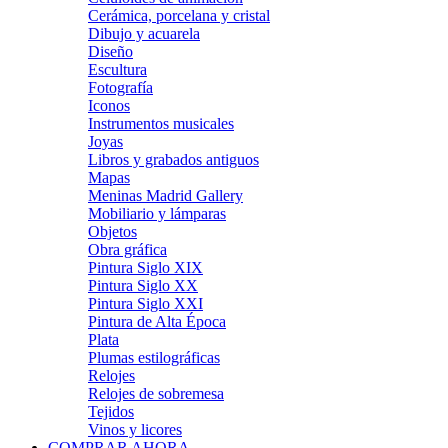
Cerámica, porcelana y cristal
Dibujo y acuarela
Diseño
Escultura
Fotografía
Iconos
Instrumentos musicales
Joyas
Libros y grabados antiguos
Mapas
Meninas Madrid Gallery
Mobiliario y lámparas
Objetos
Obra gráfica
Pintura Siglo XIX
Pintura Siglo XX
Pintura Siglo XXI
Pintura de Alta Época
Plata
Plumas estilográficas
Relojes
Relojes de sobremesa
Tejidos
Vinos y licores
COMPRAR AHORA