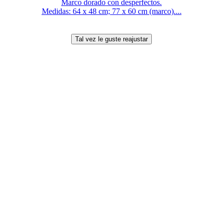
Marco dorado con desperfectos.
Medidas: 64 x 48 cm; 77 x 60 cm (marco)....