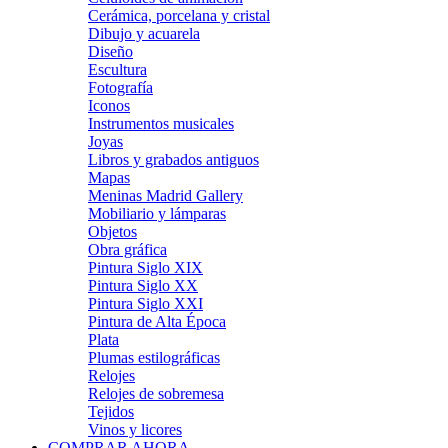
Cerámica, porcelana y cristal
Dibujo y acuarela
Diseño
Escultura
Fotografía
Iconos
Instrumentos musicales
Joyas
Libros y grabados antiguos
Mapas
Meninas Madrid Gallery
Mobiliario y lámparas
Objetos
Obra gráfica
Pintura Siglo XIX
Pintura Siglo XX
Pintura Siglo XXI
Pintura de Alta Época
Plata
Plumas estilográficas
Relojes
Relojes de sobremesa
Tejidos
Vinos y licores
COMPRAR AHORA