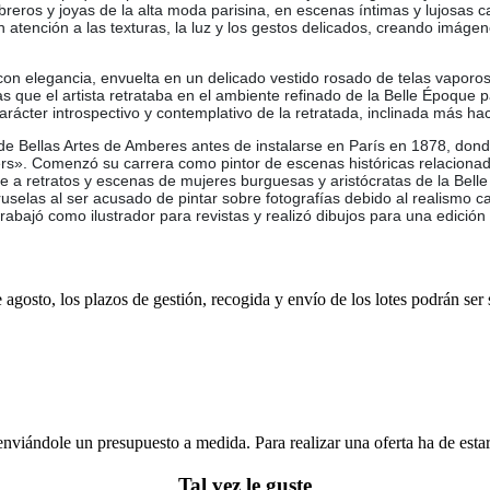
breros y joyas de la alta moda parisina, en escenas íntimas y lujosas
n atención a las texturas, la luz y los gestos delicados, creando imág
on elegancia, envuelta en un delicado vestido rosado de telas vaporos
s que el artista retrataba en el ambiente refinado de la Belle Époque par
cter introspectivo y contemplativo de la retratada, inclinada más hacia
 Bellas Artes de Amberes antes de instalarse en París en 1878, donde t
ers». Comenzó su carrera como pintor de escenas históricas relaciona
e a retratos y escenas de mujeres burguesas y aristócratas de la Belle
uselas al ser acusado de pintar sobre fotografías debido al realismo c
rabajó como ilustrador para revistas y realizó dibujos para una edición
e agosto, los plazos de gestión, recogida y envío de los lotes podrán ser
enviándole un presupuesto a medida. Para realizar una oferta ha de es
Tal vez le guste