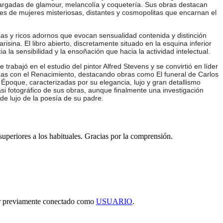
 cargadas de glamour, melancolía y coquetería. Sus obras destacan
enes de mujeres misteriosas, distantes y cosmopolitas que encarnan el
as y ricos adornos que evocan sensualidad contenida y distinción
isina. El libro abierto, discretamente situado en la esquina inferior
 la sensibilidad y la ensoñación que hacia la actividad intelectual.
rabajó en el estudio del pintor Alfred Stevens y se convirtió en líder
das con el Renacimiento, destacando obras como El funeral de Carlos
 Époque, caracterizadas por su elegancia, lujo y gran detallismo
asi fotográfico de sus obras, aunque finalmente una investigación
 de lujo de la poesía de su padre.
 superiores a los habituales. Gracias por la comprensión.
tar previamente conectado como
USUARIO
.