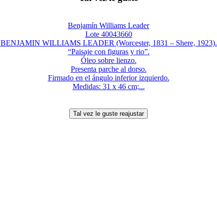
Benjamín Williams Leader
Lote 40043660
BENJAMIN WILLIAMS LEADER (Worcester, 1831 – Shere, 1923).
“Paisaje con figuras y rio”.
Óleo sobre lienzo.
Presenta parche al dorso.
Firmado en el ángulo inferior izquierdo.
Medidas: 31 x 46 cm;...