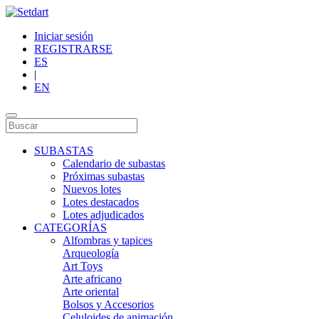
Iniciar sesión
REGISTRARSE
ES
|
EN
SUBASTAS
Calendario de subastas
Próximas subastas
Nuevos lotes
Lotes destacados
Lotes adjudicados
CATEGORÍAS
Alfombras y tapices
Arqueología
Art Toys
Arte africano
Arte oriental
Bolsos y Accesorios
Celuloides de animación