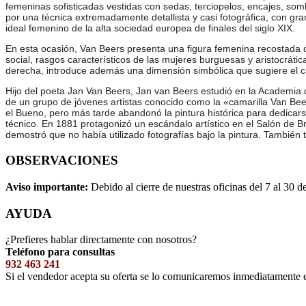
femeninas sofisticadas vestidas con sedas, terciopelos, encajes, som
por una técnica extremadamente detallista y casi fotográfica, con gra
ideal femenino de la alta sociedad europea de finales del siglo XIX.
En esta ocasión, Van Beers presenta una figura femenina recostada c
social, rasgos característicos de las mujeres burguesas y aristocrática
derecha, introduce además una dimensión simbólica que sugiere el cará
Hijo del poeta Jan Van Beers, Jan van Beers estudió en la Academia de
de un grupo de jóvenes artistas conocido como la «camarilla Van Be
el Bueno, pero más tarde abandonó la pintura histórica para dedicars
técnico. En 1881 protagonizó un escándalo artístico en el Salón de Br
demostró que no había utilizado fotografías bajo la pintura. También t
OBSERVACIONES
Aviso importante:
Debido al cierre de nuestras oficinas del 7 al 30 d
AYUDA
¿Prefieres hablar directamente con nosotros?
Teléfono para consultas
932 463 241
Si el vendedor acepta su oferta se lo comunicaremos inmediatamente 