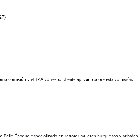
27).
omo comisión y el IVA correspondiente aplicado sobre esta comisión.
.
la Belle Époque especializado en retratar mujeres burguesas y aristócr