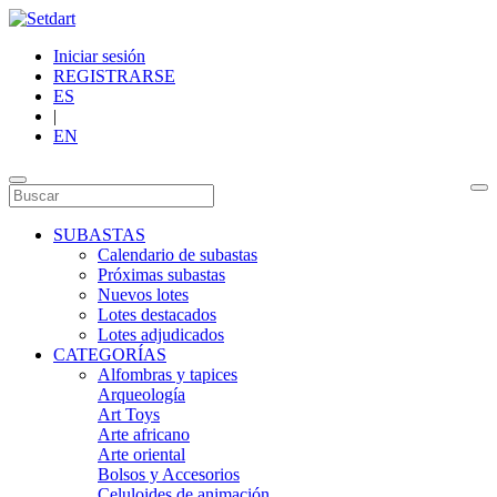
Iniciar sesión
REGISTRARSE
ES
|
EN
SUBASTAS
Calendario de subastas
Próximas subastas
Nuevos lotes
Lotes destacados
Lotes adjudicados
CATEGORÍAS
Alfombras y tapices
Arqueología
Art Toys
Arte africano
Arte oriental
Bolsos y Accesorios
Celuloides de animación