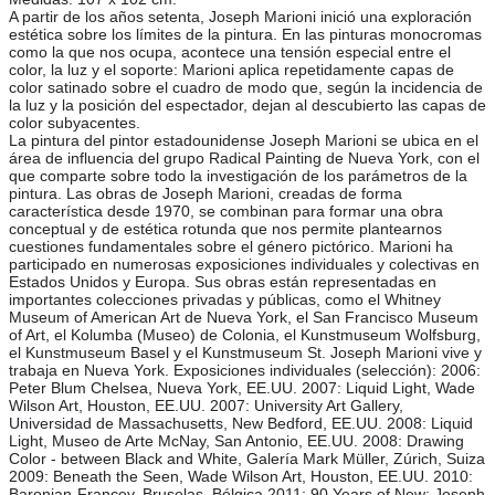
A partir de los años setenta, Joseph Marioni inició una exploración
estética sobre los límites de la pintura. En las pinturas monocromas
como la que nos ocupa, acontece una tensión especial entre el
color, la luz y el soporte: Marioni aplica repetidamente capas de
color satinado sobre el cuadro de modo que, según la incidencia de
la luz y la posición del espectador, dejan al descubierto las capas de
color subyacentes.
La pintura del pintor estadounidense Joseph Marioni se ubica en el
área de influencia del grupo Radical Painting de Nueva York, con el
que comparte sobre todo la investigación de los parámetros de la
pintura. Las obras de Joseph Marioni, creadas de forma
característica desde 1970, se combinan para formar una obra
conceptual y de estética rotunda que nos permite plantearnos
cuestiones fundamentales sobre el género pictórico. Marioni ha
participado en numerosas exposiciones individuales y colectivas en
Estados Unidos y Europa. Sus obras están representadas en
importantes colecciones privadas y públicas, como el Whitney
Museum of American Art de Nueva York, el San Francisco Museum
of Art, el Kolumba (Museo) de Colonia, el Kunstmuseum Wolfsburg,
el Kunstmuseum Basel y el Kunstmuseum St. Joseph Marioni vive y
trabaja en Nueva York. Exposiciones individuales (selección): 2006:
Peter Blum Chelsea, Nueva York, EE.UU. 2007: Liquid Light, Wade
Wilson Art, Houston, EE.UU. 2007: University Art Gallery,
Universidad de Massachusetts, New Bedford, EE.UU. 2008: Liquid
Light, Museo de Arte McNay, San Antonio, EE.UU. 2008: Drawing
Color - between Black and White, Galería Mark Müller, Zúrich, Suiza
2009: Beneath the Seen, Wade Wilson Art, Houston, EE.UU. 2010:
Baronian-Francey, Bruselas, Bélgica 2011: 90 Years of New: Joseph