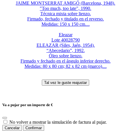
JAIME MONTSERRAT AMIGÓ (Barcelona, 1948).
"Too much, too late", 1990.
Técnica mixta sobre lienzo.
Firmado, fechado y titulado en el reverso.
Medidas: 150 x 150 cm....
Eleazar
Lote 40028790
ELEAZAR (Siles, Jaén, 1954).
“Abecedario”, 1992.
Óleo sobre lienzo.
Firmado y fechado en el ángulo inferior derecho.
Medidas: 80 x 80 cm; 82 x 82 cm (marco)....
Va a pujar por un importe de
€
No volver a mostrar la simulación de factura al pujar.
Cancelar
Confirmar