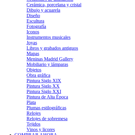
Cerámica, porcelana y cristal
Dibujo y acuarela
Diseño
Escultura
Fotografía
Iconos
Instrumentos musicales
Joyas
Libros y grabados antiguos
Mapas
Meninas Madrid Gallery
Mobiliario y lámparas
Objetos
Obra gráfica
Pintura Siglo XIX
Pintura Siglo XX
Pintura Siglo XXI
Pintura de Alta Época
Plata
Plumas estilográficas
Relojes
Relojes de sobremesa
Tejidos
Vinos y licores
COMPRAR AHORA