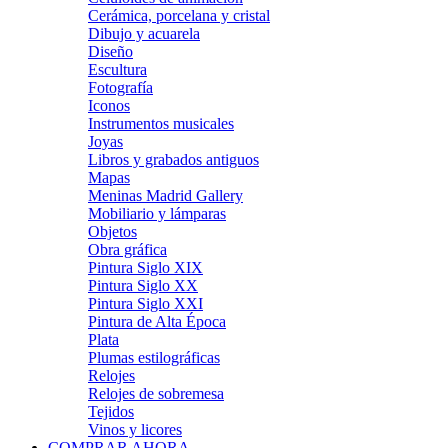
Cerámica, porcelana y cristal
Dibujo y acuarela
Diseño
Escultura
Fotografía
Iconos
Instrumentos musicales
Joyas
Libros y grabados antiguos
Mapas
Meninas Madrid Gallery
Mobiliario y lámparas
Objetos
Obra gráfica
Pintura Siglo XIX
Pintura Siglo XX
Pintura Siglo XXI
Pintura de Alta Época
Plata
Plumas estilográficas
Relojes
Relojes de sobremesa
Tejidos
Vinos y licores
COMPRAR AHORA