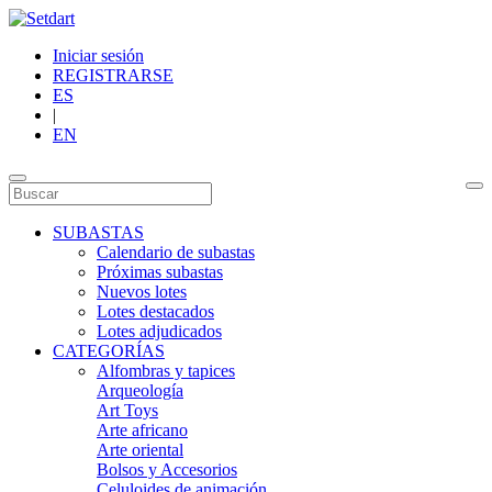
Iniciar sesión
REGISTRARSE
ES
|
EN
SUBASTAS
Calendario de subastas
Próximas subastas
Nuevos lotes
Lotes destacados
Lotes adjudicados
CATEGORÍAS
Alfombras y tapices
Arqueología
Art Toys
Arte africano
Arte oriental
Bolsos y Accesorios
Celuloides de animación