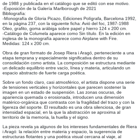
de 1988 y publicada en el catálogo que se editó con ese motivo.
-Exposición de la Galería Marlborough de 2021
Bibliografía:
-Monografía de Gloria Picazo, Ediciones Polígrafa, Barcelona 1992,
en la página 237, con la siguiente ficha: Avió del foc, 1987-1988
Oleo, grafito, goma arábiga sobre papel y hierro 124 x 200 cm.
-Catálogo de Columela aparece como Sin título. En la edición en
inglesa de la monografía aparece como Airplane with Fire.
Medidas: 124 x 200 cm.
Obra de gran formato de Josep Riera i Aragó, perteneciente a una
etapa temprana y especialmente significativa dentro de su
consolidación como artista. La composición se estructura mediante
un delicado equilibrio entre vacío, línea y materia, articulando un
espacio abstracto de fuerte carga poética.
Sobre un fondo claro, casi atmosférico, el artista dispone una serie
de tensiones verticales y horizontales que parecen sostener la
imagen en un estado de suspensión. Las zonas oscuras, de
apariencia quemada o erosionada, introducen una dimensión
matérico-orgánica que contrasta con la fragilidad del trazo y con la
ligereza del soporte. El resultado es una obra silenciosa, de gran
intensidad espacial, en la que la abstracción se aproxima al
territorio de la memoria, la huella y el signo.
La pieza revela ya algunos de los intereses fundamentales de Riera
i Aragó: la relación entre materia y espacio, la sugerencia de
estructuras flotantes y una poética visual cercana al viaje, al