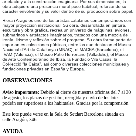
artefacto y a la construcción imaginaria. Por sus dimensiones, la
obra adquiere una presencia mural poco habitual, reforzando su
carácter envolvente y su valor dentro de su producción sobre papel.
Riera i Aragó es uno de los artistas catalanes contemporáneos con
mayor proyección institucional. Su obra, desarrollada en pintura,
escultura y obra gráfica, recrea un universo de máquinas, aviones,
submarinos y artefactos imaginarios, tratados con una mezcla de
ironía, lirismo y reflexión sobre el progreso. Su obra forma parte de
importantes colecciones públicas, entre las que destacan el Museu
Nacional d’Art de Catalunya (MNAC), el MACBA (Barcelona), el
IVAM (Valencia), el Museo Patio Herreriano (Valladolid), el Museo
de Arte Contemporáneo de Ibiza, la Fundació Vila Casas, la
Col·lecció “la Caixa”, así como diversas colecciones municipales y
fundaciones privadas en España y Europa.
OBSERVACIONES
Aviso importante:
Debido al cierre de nuestras oficinas del 7 al 30
de agosto, los plazos de gestión, recogida y envío de los lotes
podrán ser superiores a los habituales. Gracias por la comprensión.
Este lote puede verse en la Sala de Setdart Barcelona situada en
calle Aragón, 346.
AYUDA