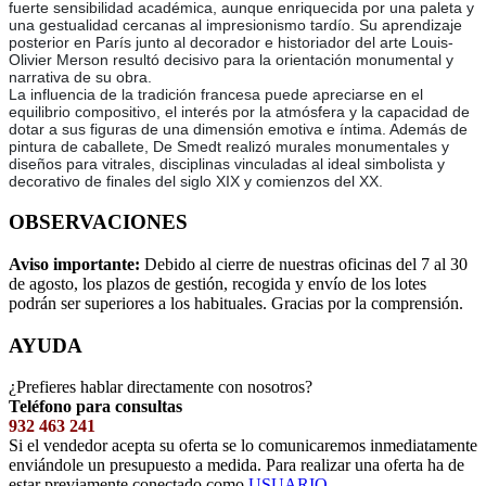
fuerte sensibilidad académica, aunque enriquecida por una paleta y
una gestualidad cercanas al impresionismo tardío. Su aprendizaje
posterior en París junto al decorador e historiador del arte Louis-
Olivier Merson resultó decisivo para la orientación monumental y
narrativa de su obra.
La influencia de la tradición francesa puede apreciarse en el
equilibrio compositivo, el interés por la atmósfera y la capacidad de
dotar a sus figuras de una dimensión emotiva e íntima. Además de
pintura de caballete, De Smedt realizó murales monumentales y
diseños para vitrales, disciplinas vinculadas al ideal simbolista y
decorativo de finales del siglo XIX y comienzos del XX.
OBSERVACIONES
Aviso importante:
Debido al cierre de nuestras oficinas del 7 al 30
de agosto, los plazos de gestión, recogida y envío de los lotes
podrán ser superiores a los habituales. Gracias por la comprensión.
AYUDA
¿Prefieres hablar directamente con nosotros?
Teléfono para consultas
932 463 241
Si el vendedor acepta su oferta se lo comunicaremos inmediatamente
enviándole un presupuesto a medida. Para realizar una oferta ha de
estar previamente conectado como
USUARIO
.