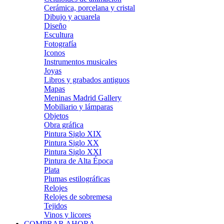
Cerámica, porcelana y cristal
Dibujo y acuarela
Diseño
Escultura
Fotografía
Iconos
Instrumentos musicales
Joyas
Libros y grabados antiguos
Mapas
Meninas Madrid Gallery
Mobiliario y lámparas
Objetos
Obra gráfica
Pintura Siglo XIX
Pintura Siglo XX
Pintura Siglo XXI
Pintura de Alta Época
Plata
Plumas estilográficas
Relojes
Relojes de sobremesa
Tejidos
Vinos y licores
COMPRAR AHORA