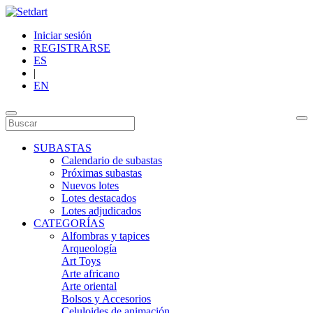
Iniciar sesión
REGISTRARSE
ES
|
EN
SUBASTAS
Calendario de subastas
Próximas subastas
Nuevos lotes
Lotes destacados
Lotes adjudicados
CATEGORÍAS
Alfombras y tapices
Arqueología
Art Toys
Arte africano
Arte oriental
Bolsos y Accesorios
Celuloides de animación