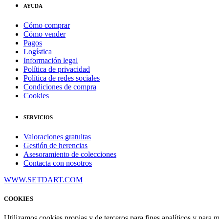
AYUDA
Cómo comprar
Cómo vender
Pagos
Logística
Información legal
Política de privacidad
Política de redes sociales
Condiciones de compra
Cookies
SERVICIOS
Valoraciones gratuitas
Gestión de herencias
Asesoramiento de colecciones
Contacta con nosotros
WWW.SETDART.COM
COOKIES
Utilizamos cookies propias y de terceros para fines analíticos y para 