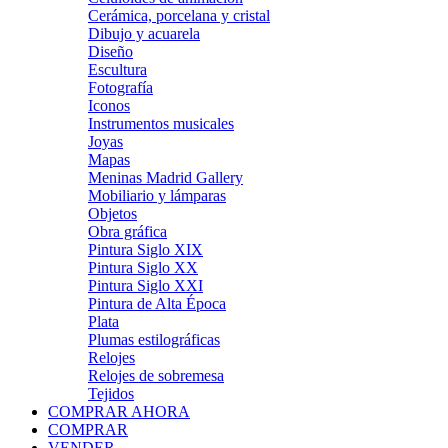
Cerámica, porcelana y cristal
Dibujo y acuarela
Diseño
Escultura
Fotografía
Iconos
Instrumentos musicales
Joyas
Mapas
Meninas Madrid Gallery
Mobiliario y lámparas
Objetos
Obra gráfica
Pintura Siglo XIX
Pintura Siglo XX
Pintura Siglo XXI
Pintura de Alta Época
Plata
Plumas estilográficas
Relojes
Relojes de sobremesa
Tejidos
COMPRAR AHORA
COMPRAR
VENDER