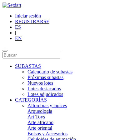
Iniciar sesión
REGISTRARSE
ES
|
EN
SUBASTAS
Calendario de subastas
Próximas subastas
Nuevos lotes
Lotes destacados
Lotes adjudicados
CATEGORÍAS
Alfombras y tapices
Arqueología
Art Toys
Arte africano
Arte oriental
Bolsos y Accesorios
Celuloides de animación