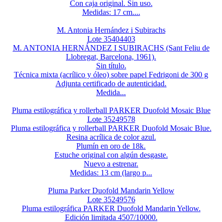
Con caja original. Sin uso.
Medidas: 17 cm....
M. Antonia Hernández i Subirachs
Lote 35404403
M. ANTONIA HERNÁNDEZ I SUBIRACHS (Sant Feliu de
Llobregat, Barcelona, 1961).
Sin título.
Técnica mixta (acrílico y óleo) sobre papel Fedrigoni de 300 g
Adjunta certificado de autenticidad.
Medida...
Pluma estilográfica y rollerball PARKER Duofold Mosaic Blue
Lote 35249578
Pluma estilográfica y rollerball PARKER Duofold Mosaic Blue.
Resina acrílica de color azul.
Plumín en oro de 18k.
Estuche original con algún desgaste.
Nuevo a estrenar.
Medidas: 13 cm (largo p...
Pluma Parker Duofold Mandarin Yellow
Lote 35249576
Pluma estilográfica PARKER Duofold Mandarin Yellow.
Edición limitada 4507/10000.