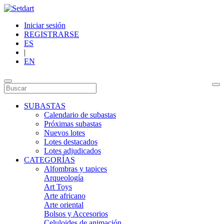
Iniciar sesión
REGISTRARSE
ES
|
EN
SUBASTAS
Calendario de subastas
Próximas subastas
Nuevos lotes
Lotes destacados
Lotes adjudicados
CATEGORÍAS
Alfombras y tapices
Arqueología
Art Toys
Arte africano
Arte oriental
Bolsos y Accesorios
Celuloides de animación