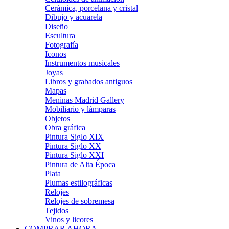
Cerámica, porcelana y cristal
Dibujo y acuarela
Diseño
Escultura
Fotografía
Iconos
Instrumentos musicales
Joyas
Libros y grabados antiguos
Mapas
Meninas Madrid Gallery
Mobiliario y lámparas
Objetos
Obra gráfica
Pintura Siglo XIX
Pintura Siglo XX
Pintura Siglo XXI
Pintura de Alta Época
Plata
Plumas estilográficas
Relojes
Relojes de sobremesa
Tejidos
Vinos y licores
COMPRAR AHORA