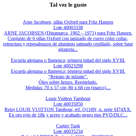
Tal vez le guste
Arne Jacobsen, sillas Oxford para Fritz Hansen
Lote 40003338
ARNE JACOBSEN (Dinamarca, 1902 – 1971) para Fritz Hansen.
Conjunto de 6 sillas Oxford con tapizado de cuero color coñac,
estructura y reposabrazos de aluminio satinado cepillado, sobre base
giratoria...
Escuela alemana o flamenca; primera mitad del siglo XVIII.
Lote 40023298
Escuela alemana o flamenca; primera mitad del siglo XVIII.
“Retrato de infante”.
Óleo sobre lienzo. Reentelado.
Medidas: 70 x 57 cm; 80 x 68 cm (marco)....
Louis Vuitton Tambour
Lote 40035050
Reloj LOUIS VUITTON Tambour, ref. Q118N, n. serie SI74XX.
En oro rojo de 18k y acero y acabado negro tipo PVD/DLC...
Cartier Tank
Lote 40035234