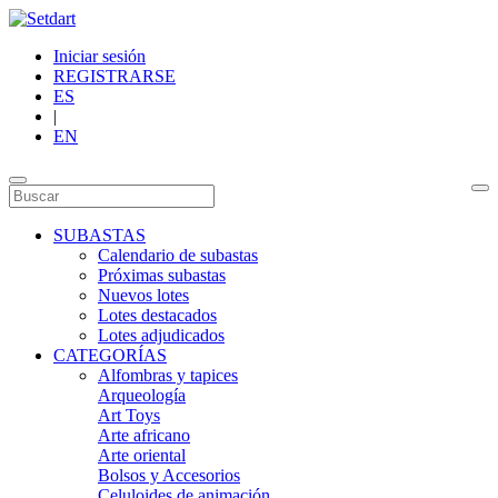
Iniciar sesión
REGISTRARSE
ES
|
EN
SUBASTAS
Calendario de subastas
Próximas subastas
Nuevos lotes
Lotes destacados
Lotes adjudicados
CATEGORÍAS
Alfombras y tapices
Arqueología
Art Toys
Arte africano
Arte oriental
Bolsos y Accesorios
Celuloides de animación