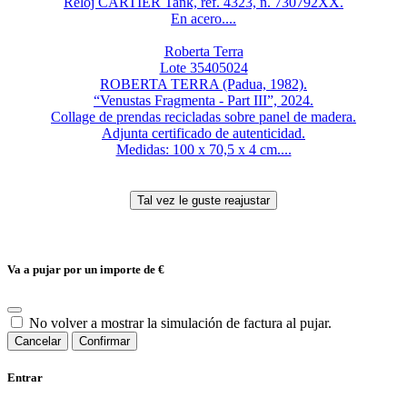
Reloj CARTIER Tank, ref. 4323, n. 730792XX.
En acero....
Roberta Terra
Lote 35405024
ROBERTA TERRA (Padua, 1982).
“Venustas Fragmenta - Part III”, 2024.
Collage de prendas recicladas sobre panel de madera.
Adjunta certificado de autenticidad.
Medidas: 100 x 70,5 x 4 cm....
Va a pujar por un importe de
€
No volver a mostrar la simulación de factura al pujar.
Cancelar
Confirmar
Entrar