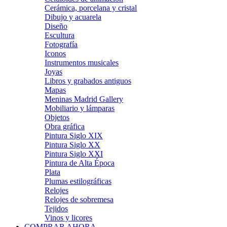
Cerámica, porcelana y cristal
Dibujo y acuarela
Diseño
Escultura
Fotografía
Iconos
Instrumentos musicales
Joyas
Libros y grabados antiguos
Mapas
Meninas Madrid Gallery
Mobiliario y lámparas
Objetos
Obra gráfica
Pintura Siglo XIX
Pintura Siglo XX
Pintura Siglo XXI
Pintura de Alta Época
Plata
Plumas estilográficas
Relojes
Relojes de sobremesa
Tejidos
Vinos y licores
COMPRAR AHORA