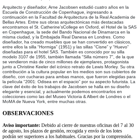
Arquitecto y diseñador, Arne Jacobsen estudió cuatro años en la
Escuela de Construcción de Copenhague, ingresando a
continuación en la Facultad de Arquitectura de la Real Academia de
Bellas Artes. Entre sus obras arquitectónicas más destacadas
encontramos el St. Catherine’sCollege en Oxford, el Hotel de la SAS
en Copenhague, la sede del Bando Nacional de Dinamarca en la
misma ciudad, y la Embajada Real Danesa en Londres. Como
diseñador, ha creado muebles que se han convertido en clásicos,
entre ellos la silla “Hormiga” (1951) y las sillas “Cisne” y “Huevo”
diseñadas para el hotel SAS. También es conocido por su silla
modelo 3107 de 1955, también llamada “Silla número 7”, de la que
se vendieron más de cinco millones de ejemplares, protagonista
junto a Christine Keeler del icónico retrato de Lewis Morley. Su otra
contribución a la cultura popular en los medios son sus cubiertos de
diseño, con cucharas para ambas manos, que fueron elegidas para
la película “2001: Odisea en el espacio” por su aspecto futurista. La
clave del éxito de los trabajos de Jacobsen se halla en su diseño
elegante y esencial, y actualmente podemos encontrarlos en
colecciones como las del Museo Victoria & Albert de Londres o el
MoMA de Nueva York, entre muchas otras.
OBSERVACIONES
Aviso importante:
Debido al cierre de nuestras oficinas del 7 al 30
de agosto, los plazos de gestión, recogida y envío de los lotes
podrán ser superiores a los habituales. Gracias por la comprensión.