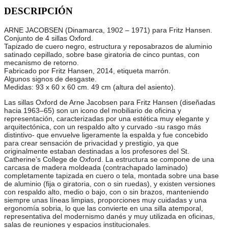
DESCRIPCIÓN
ARNE JACOBSEN (Dinamarca, 1902 – 1971) para Fritz Hansen.
Conjunto de 4 sillas Oxford.
Tapizado de cuero negro, estructura y reposabrazos de aluminio
satinado cepillado, sobre base giratoria de cinco puntas, con
mecanismo de retorno.
Fabricado por Fritz Hansen, 2014, etiqueta marrón.
Algunos signos de desgaste.
Medidas: 93 x 60 x 60 cm. 49 cm (altura del asiento).
Las sillas Oxford de Arne Jacobsen para Fritz Hansen (diseñadas
hacia 1963–65) son un icono del mobiliario de oficina y
representación, caracterizadas por una estética muy elegante y
arquitectónica, con un respaldo alto y curvado -su rasgo más
distintivo- que envuelve ligeramente la espalda y fue concebido
para crear sensación de privacidad y prestigio, ya que
originalmente estaban destinadas a los profesores del St.
Catherine’s College de Oxford. La estructura se compone de una
carcasa de madera moldeada (contrachapado laminado)
completamente tapizada en cuero o tela, montada sobre una base
de aluminio (fija o giratoria, con o sin ruedas), y existen versiones
con respaldo alto, medio o bajo, con o sin brazos, manteniendo
siempre unas líneas limpias, proporciones muy cuidadas y una
ergonomía sobria, lo que las convierte en una silla atemporal,
representativa del modernismo danés y muy utilizada en oficinas,
salas de reuniones y espacios institucionales.